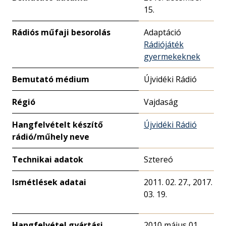
15.
Rádiós műfaji besorolás
Adaptáció
Rádiójáték
gyermekeknek
Bemutató médium
Újvidéki Rádió
Régió
Vajdaság
Hangfelvételt készítő
Újvidéki Rádió
rádió/műhely neve
Technikai adatok
Sztereó
Ismétlések adatai
2011. 02. 27., 2017.
03. 19.
Hangfelvétel gyártási
2010 május 01