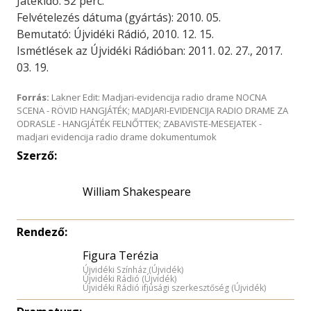
Játékidő: 52 perc.
Felvételezés dátuma (gyártás): 2010. 05.
Bemutató: Újvidéki Rádió, 2010. 12. 15.
Ismétlések az Újvidéki Rádióban: 2011. 02. 27., 2017.
03. 19.
Forrás:
Lakner Edit: Madjari-evidencija radio drame NOCNA
SCENA - RÖVID HANGJÁTÉK; MADJARI-EVIDENCIJA RADIO DRAME ZA
ODRASLE - HANGJÁTÉK FELNŐTTEK; ZABAVISTE-MESEJATEK -
madjari evidencija radio drame dokumentumok
Szerző:
William Shakespeare
Rendező:
Figura Terézia
Újvidéki Színház (Újvidék)
Újvidéki Rádió (Újvidék)
Újvidéki Rádió ifjúsági szerkesztőség (Újvidék)