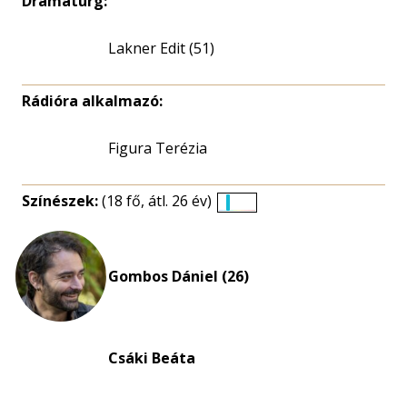
Dramaturg:
Lakner Edit (51)
Rádióra alkalmazó:
Figura Terézia
Színészek:
(18 fő, átl. 26 év)
Életkori
eloszlás
nagyítása
Gombos Dániel (26)
Csáki Beáta