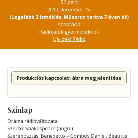
52 perc
2010. december 15.
(Legalább 2 ismétlés. Műsoron tartva 7 éven át)
Adaptáció
Rádiójáték gyermekeknek
Újvidéki Rádió
Produkciós kapcsolati ábra megjelenítése
Színlap
Dráma rádióváltozata
Szerző: Shakespeare (angol)
Szereposztás: Benedetto – Gombos Dániel, Beatrice