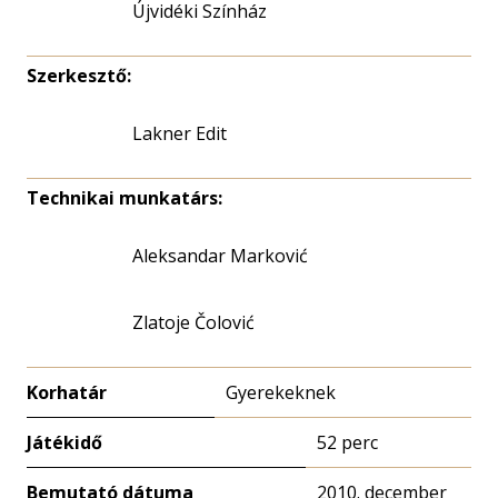
Újvidéki Színház
Szerkesztő:
Lakner Edit
Technikai munkatárs:
Aleksandar Marković
Zlatoje Čolović
Korhatár
Gyerekeknek
Játékidő
52 perc
Bemutató dátuma
2010. december