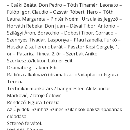
– Csáki Beáta, Don Pedro – Tóth Tihamér, Leonato –
Fülöp Igor, Claudio – Ozsvár Róbert, Hero – Tóth
Laura, Margareta – Pintér Noémi, Ursula és Jegyző –
Horváth Rebeka, Don Juán – Dévai Tibor, Antonio –
Szilágyi Áron, Boracchio – Dobosi Tibor, Corrado –
Szennyes Tivadar, Lasponya – Pfau Izabella, Furkó –
Huszka Zita, Ferenc barát – Pásztor Kicsi Gergely, 1.
őr – Patarica Tímea, 2. őr – Szerbák Anikó
Szerkesztő/lektor: Lakner Edit
Dramaturg: Lakner Edit
Rádióra alkalmazó (dramatizáció/adaptáció): Figura
Terézia
Technikai munkatárs / hangmester: Aleksandar
Marković, Zlatoje Čolović
Rendező: Figura Terézia
Az Újvidéki Színház Színes Szilánkok dákszínpadának
előadása
Sztereó felvétel.