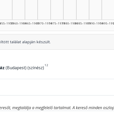
945–1949: 7
nész, 1950–1954: 5
4
955–1959
1960–1964
1965–1969
1970–1974
1975–1979
1980–1984
1985–1989
1990–1994
1995–19
tött találat alapján készült.
1
2
áz
(Budapest) (színész)
eresőt, megtalálja a megfelelő tartalmat. A kereső minden oszlop 