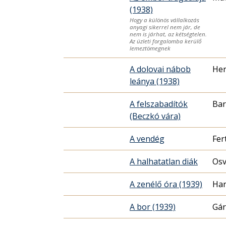
(1938)
Hogy a különös vállalkozás
anyagi sikerrel nem jár, de
nem is járhat, az kétségtelen.
Az üzleti forgalomba kerülő
lemeztömegnek
A dolovai nábob
Her
leánya (1938)
A felszabadítók
Bar
(Beczkó vára)
A vendég
Fer
A halhatatlan diák
Osv
A zenélő óra (1939)
Har
A bor (1939)
Gár