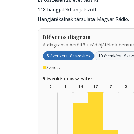
Ez összesen 28 évet tesz ki.
118 hangjátékban játszott.
Hangjátékainak társulata: Magyar Rádió.
Idősoros diagram
A diagram a betöltött rádiójátékok bemutat
5 évenkénti összesítés
10 évenkénti össz
Színész
5 évenkénti összesítés
6
1
14
17
7
5
Színész, 1940–19
Színész, 1935–1939: 14