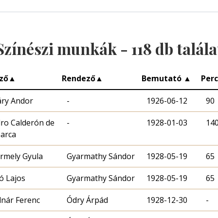
Színészi munkák -
118
db talála
ző
▲
Rendező
▲
Bemutató
▲
Per
ry Andor
-
1926-06-12
90
ro Calderón de
-
1928-01-03
14
Barca
rmely Gyula
Gyarmathy Sándor
1928-05-19
65
ó Lajos
Gyarmathy Sándor
1928-05-19
65
nár Ferenc
Ódry Árpád
1928-12-30
-