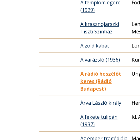
A templom egere
Fod
(1929)
A krasznojarszki
Len
Tiszti Színház
Més
A zöld kabát
Lon
A varázsló (1936)
Kür
A rádió beszélőt
Ung
keres (Rádió
Budapest)
Árva László király
Her
A fekete tulipán
Id.
(1937)
Az ember tragédiája
Mad