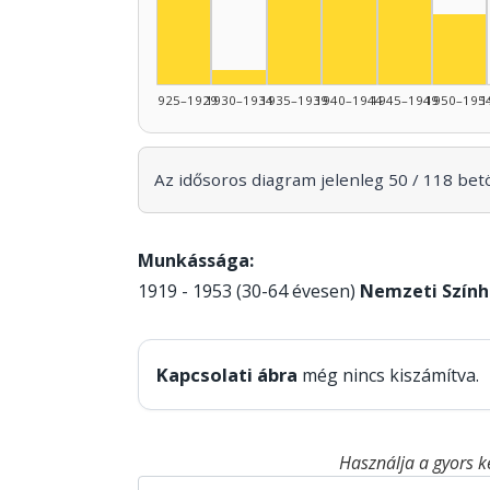
Színész, 1
Színész, 1925–1929: 6
Szí
Színész, 1930–1934: 1
1925–1929
1930–1934
1935–1939
1940–1944
1945–1949
1950–195
1
Az idősoros diagram jelenleg 50 / 118 betöl
Munkássága:
1919 - 1953 (30-64 évesen)
Nemzeti Szính
Kapcsolati ábra
még nincs kiszámítva.
Használja a gyors k