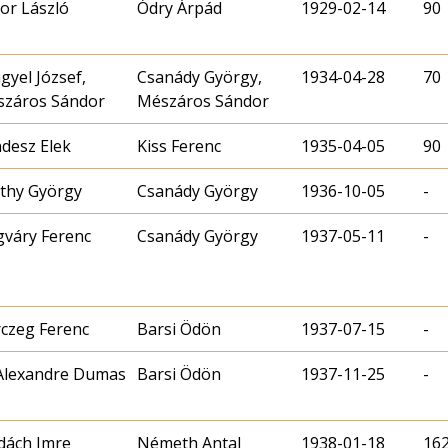
or László
Ódry Árpád
1929-02-14
90
gyel József,
Csanády György,
1934-04-28
70
záros Sándor
Mészáros Sándor
desz Elek
Kiss Ferenc
1935-04-05
90
thy György
Csanády György
1936-10-05
-
váry Ferenc
Csanády György
1937-05-11
-
czeg Ferenc
Barsi Ödön
1937-07-15
-
 Alexandre Dumas
Barsi Ödön
1937-11-25
-
ách Imre
Németh Antal
1938-01-18
16