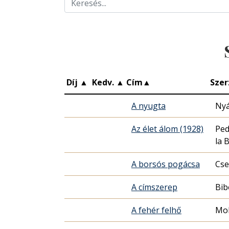
Díj
▲
Kedv.
▲
Cím
▲
Szer
A nyugta
Nyá
Az élet álom (1928)
Ped
la 
A borsós pogácsa
Cse
A címszerep
Bib
A fehér felhő
Mol