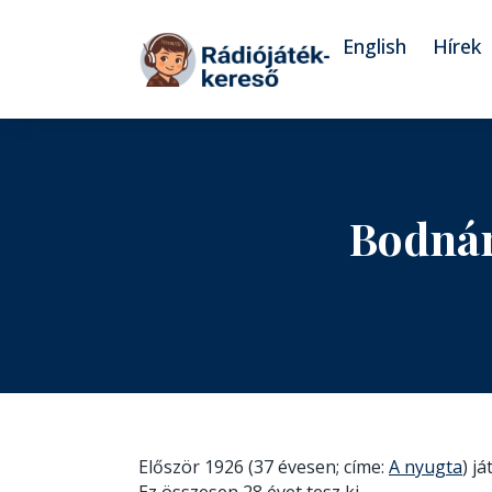
Tovább a navigációhoz
Tovább a tartalomhoz
English
Hírek
Bodnár
Először 1926 (37 évesen; címe:
A nyugta
) j