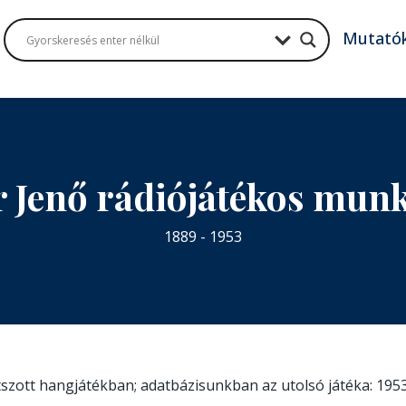
Mutató
 Jenő rádiójátékos mun
1889 - 1953
átszott hangjátékban; adatbázisunkban az utolsó játéka: 1953