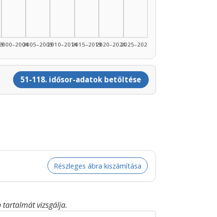
99
2000–2004
2005–2009
2010–2014
2015–2019
2020–2024
2025–2026
51-118. idősor-adatok betöltése
Részleges ábra kiszámítása
tartalmát vizsgálja.