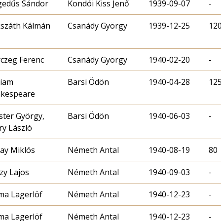
edűs Sándor
Kondói Kiss Jenő
1939-09-07
-
száth Kálmán
Csanády György
1939-12-25
12
czeg Ferenc
Csanády György
1940-02-20
-
liam
Barsi Ödön
1940-04-28
12
kespeare
ster György,
Barsi Ödön
1940-06-03
-
ry László
lay Miklós
Németh Antal
1940-08-19
80
zy Lajos
Németh Antal
1940-09-03
-
ma Lagerlöf
Németh Antal
1940-12-23
-
ma Lagerlöf
Németh Antal
1940-12-23
-