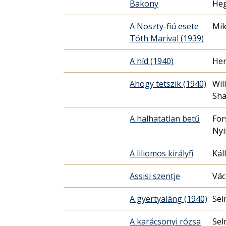
Bakony
Heg
A Noszty-fiú esete
Mik
Tóth Marival (1939)
A híd (1940)
Her
Ahogy tetszik (1940)
Wil
Sha
A halhatatlan betű
For
Nyi
A liliomos királyfi
Kál
Assisi szentje
Vác
A gyertyaláng (1940)
Sel
A karácsonyi rózsa
Sel