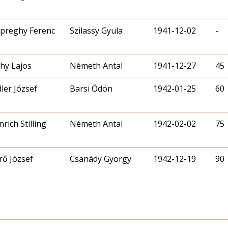
preghy Ferenc
Szilassy Gyula
1941-12-02
-
ahy Lajos
Németh Antal
1941-12-27
45
dler József
Barsi Ödön
1942-01-25
60
nrich Stilling
Németh Antal
1942-02-02
75
rő József
Csanády György
1942-12-19
90