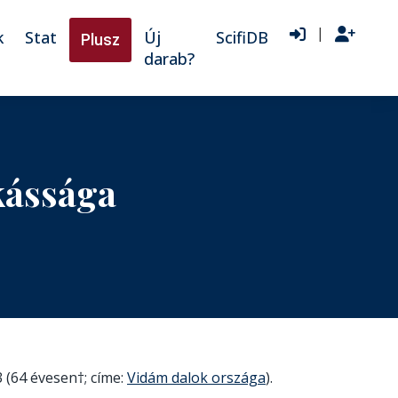
|
k
Stat
Új
ScifiDB
Plusz
darab?
kássága
 (64 évesen†; címe:
Vidám dalok országa
).