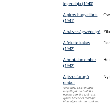
legendája (1940)
A piros bugyelláris
Cse
(1941)
A házasságszédelgő
Zil
A fekete kakas
Fie
(1942)
A hontalan ember
Hei
(1942)
A Jézusfaragó
Nyi
ember
A városból az Isten háta
mögötti faluba hullott s
nyomorban él a szobrász,
Ajnádi Ferenc és családja.
Most végre mintha rájuk mo