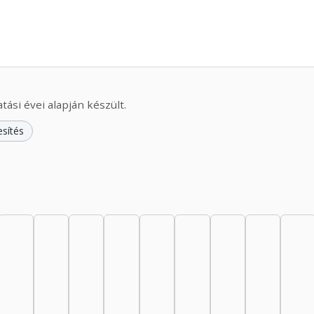
ási évei alapján készült.
esítés
44: 17