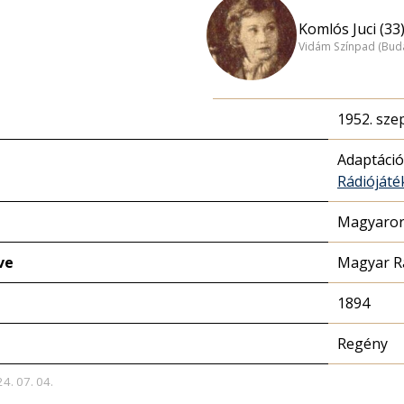
Komlós Juci (33
Vidám Színpad (Bud
1952. sze
Adaptáció
Rádióját
Magyaror
ve
Magyar R
1894
Regény
24. 07. 04.