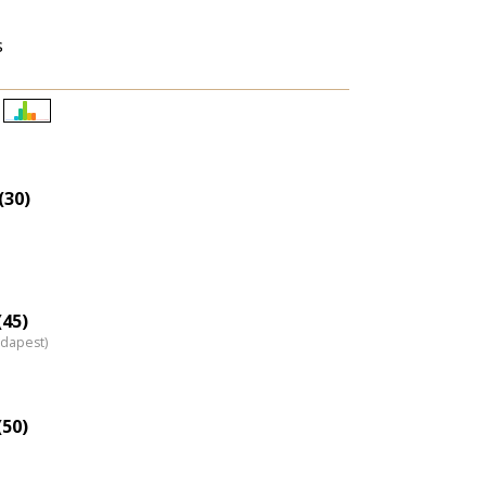
s
Életkori
eloszlás
nagyítása
(30)
(45)
udapest)
(50)