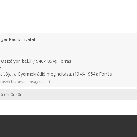
yar Rádió Hivatal
 Osztályon belül (1946-1954);
Forrás
);
ndítója, a Gyermekrádió megindítása. (1946-1954);
Forrás
rások bizonytalansága miatt.
evő címünkön.