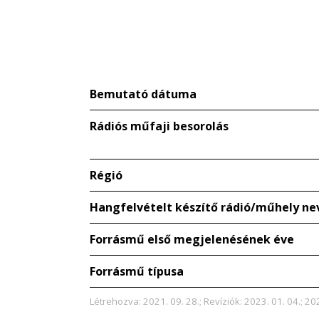
Bemutató dátuma
Rádiós műfaji besorolás
Régió
Hangfelvételt készítő rádió/műhely ne
Forrásmű első megjelenésének éve
Forrásmű típusa
Létrehozva: 2021. 09. 28.; Revíziók: 2023. 01. 04.; 20