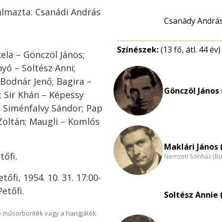
almazta: Csanádi András
Csanády Andrá
Színészek:
(13 fő, átl. 44 év)
ela – Gönczöl János;
yó – Soltész Anni;
 Bodnár Jenő; Bagira –
Gönczöl János 
; Sir Khán – Képessy
– Siménfalvy Sándor; Pap
Zoltán; Maugli – Komlós
Maklári János 
tőfi.
Nemzeti Színház (B
tőfi, 1954. 10. 31. 17:00-
Petőfi.
Soltész Annie 
 műsorboríték vagy a hangjáték