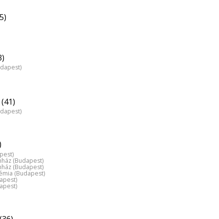
5)
3)
udapest)
(41)
udapest)
)
pest)
nház (Budapest)
nház (Budapest)
émia (Budapest)
dapest)
dapest)
(36)