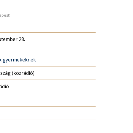
)
apest)
ptember 28.
ék gyermekeknek
szág (közrádió)
ádió