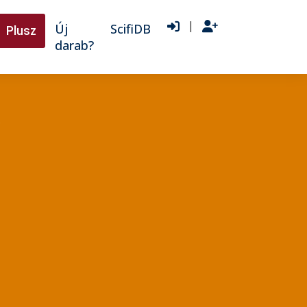
|
Új
ScifiDB
Plusz
darab?
)