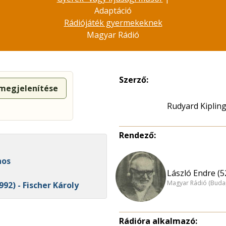
Adaptáció
Rádiójáték gyermekeknek
Magyar Rádió
Szerző:
 megjelenítése
Rudyard Kiplin
Rendező:
nos
László Endre (5
Magyar Rádió (Buda
92) - Fischer Károly
Rádióra alkalmazó: