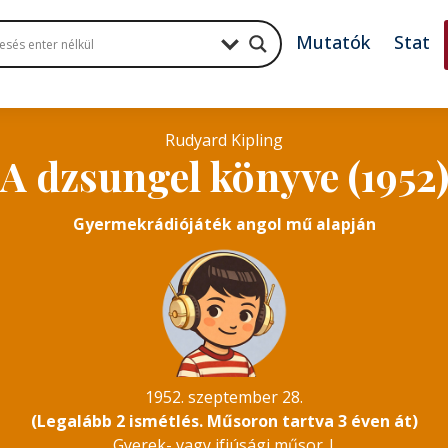
Mutatók
Stat
Rudyard Kipling
A dzsungel könyve (1952
Gyermekrádiójáték angol mű alapján
1952. szeptember 28.
(Legalább 2 ismétlés. Műsoron tartva 3 éven át)
Gyerek- vagy ifjúsági műsor
|