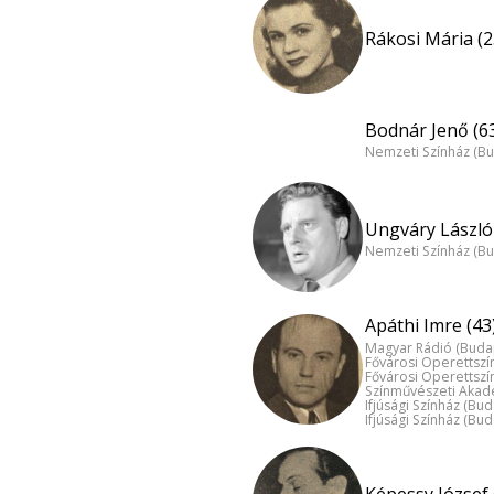
Rákosi Mária (2
Bodnár Jenő (6
Nemzeti Színház (B
Ungváry László 
Nemzeti Színház (B
Apáthi Imre (43
Magyar Rádió (Buda
Fővárosi Operettszí
Fővárosi Operettszí
Színművészeti Akad
Ifjúsági Színház (Bu
Ifjúsági Színház (Bu
Képessy József 