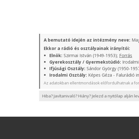
A bemutató idején az intézmény neve:
Mag
Ekkor a rádió és osztályainak irányítói:
Elnök:
Szirmai István (1949-1953);
Forrás
Gyerekosztály / Gyermekstúdió:
Irodalmi
Ifjúsági Osztály:
Sándor György (1950-1957
Irodalmi Osztály:
Képes Géza - Falurádió i
Az adatokban ellentmondások előfordulhatnak a for
Hiba? Javítanivaló? Hiány? Jelezd a nyitólap alján l