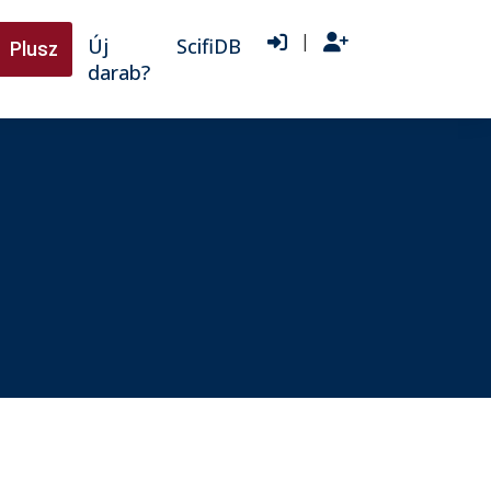
|
Új
ScifiDB
Plusz
darab?