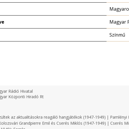
Magyaror
ve
Magyar 
Színmű
yar Rádió Hivatal
yar Központi Hiradó Rt
zültek az aktualitásokra reagáló hangjátékok (1947-1949) | Pamlényi 
olozsvári Grandpierre Emil és Cserés Miklós (1947-1949) | Cserés Mi