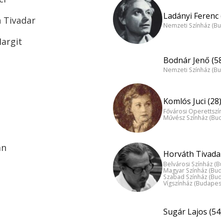
Ladányi Ferenc 
h Tivadar
Nemzeti Színház (B
Margit
Bodnár Jenő (5
Nemzeti Színház (B
Komlós Juci (28
Fővárosi Operettszí
Művész Színház (Bu
án
Horváth Tivadar
Belvárosi Színház (
Magyar Színház (Bu
Szabad Színház (Bu
Vígszínház (Budapes
Sugár Lajos (54