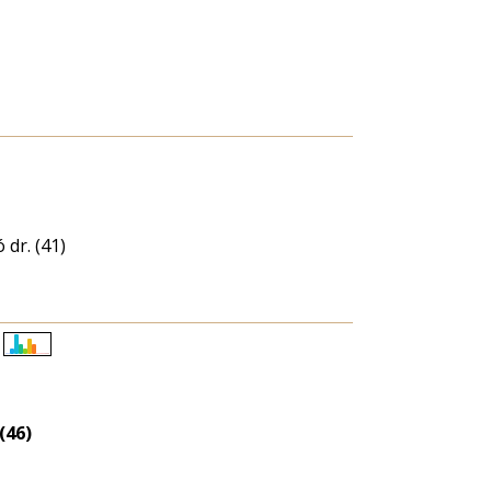
 dr. (41)
Életkori
eloszlás
nagyítása
(46)