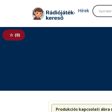
Tovább a navigációhoz
Tovább a tartalomhoz
Hírek
0
Produkciós kapcsolati ábra