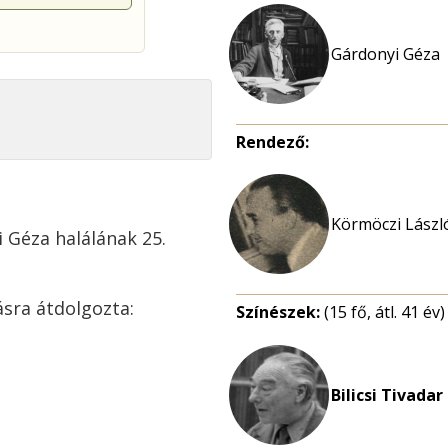
Gárdonyi Géza
Rendező:
Körmöczi László
 Géza halálának 25.
sra átdolgozta:
Színészek:
(15 fő, átl. 41 év)
Bilicsi Tivadar 