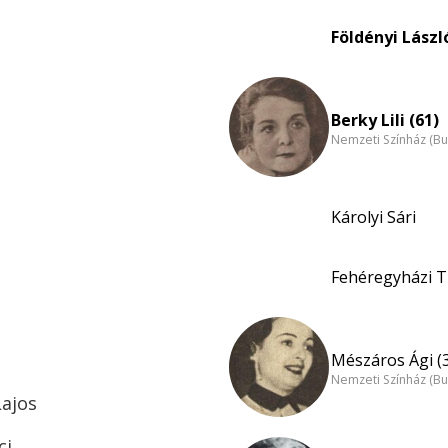
Földényi László
Berky Lili (61)
Nemzeti Színház (B
Károlyi Sári
Fehéregyházi Ti
Mészáros Ági (
Nemzeti Színház (B
Lajos
ci