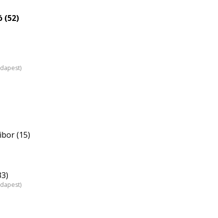
 (52)
udapest)
bor (15)
33)
udapest)