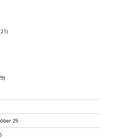
(21)
29)
tóber 29.
ó