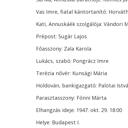
Vas Imre, fiatal kántortanító: Horvát
Kati, Annuskáék szolgálója: Vándori 
Prépost: Sugár Lajos
Főasszony: Zala Karola
Lukács, szabó: Pongrácz Imre
Terézia nővér: Kunsági Mária
Holdován, bankigazgató: Palotai Istv
Parasztasszony: Fónni Márta
Elhangzás ideje: 1947. okt. 29. 18:00
Helye: Budapest I.