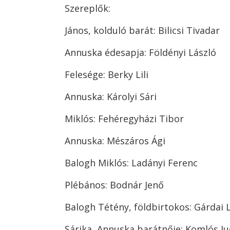
Szereplők:
János, kolduló barát: Bilicsi Tivadar
Annuska édesapja: Földényi László
Felesége: Berky Lili
Annuska: Károlyi Sári
Miklós: Fehéregyházi Tibor
Annuska: Mészáros Ági
Balogh Miklós: Ladányi Ferenc
Plébános: Bodnár Jenő
Balogh Tétény, földbirtokos: Gárdai 
Sárika, Annuska barátnője: Komlós Ju