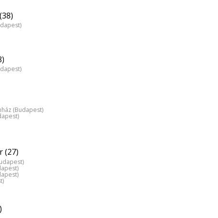
(38)
udapest)
8)
udapest)
)
nház (Budapest)
dapest)
 (27)
Budapest)
dapest)
dapest)
t)
)