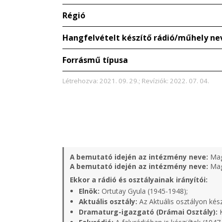
Régió
Hangfelvételt készítő rádió/műhely ne
Forrásmű típusa
Létrehozva: 2021. 09. 29.; Revíziók: 2022. 07. 04.
A bemutató idején az intézmény neve:
Mag
A bemutató idején az intézmény neve:
Mag
Ekkor a rádió és osztályainak irányítói:
Elnök:
Ortutay Gyula (1945-1948);
Aktuális osztály:
Az Aktuális osztályon kés
Dramaturg-igazgató (Drámai Osztály):
K