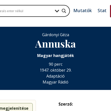
Mutatók
Stat
Gárdonyi Géza
Annuska
Magyar hangjáték
90 perc
1947. október 29.
Adaptáció
Magyar Rádió
Szerző:
 megjelenítése