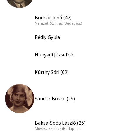
Bodnár Jenő (47)
Nemzeti Színház (Budapest)
Rédly Gyula
Hunyadi Józsefné
Kürthy Sári (62)
Sándor Böske (29)
Baksa-Soós László (26)
Művész Színház (Budapest)