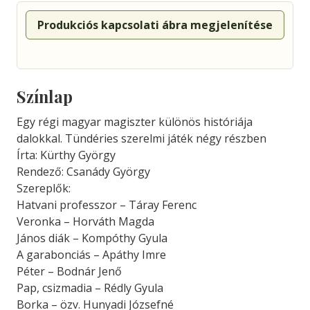
Produkciós kapcsolati ábra megjelenítése
Színlap
Egy régi magyar magiszter különös históriája
dalokkal. Tündéries szerelmi játék négy részben
Írta: Kürthy György
Rendező: Csanády György
Szereplők:
Hatvani professzor – Táray Ferenc
Veronka – Horváth Magda
János diák – Kompóthy Gyula
A garabonciás – Apáthy Imre
Péter – Bodnár Jenő
Pap, csizmadia – Rédly Gyula
Borka – özv. Hunyadi Józsefné