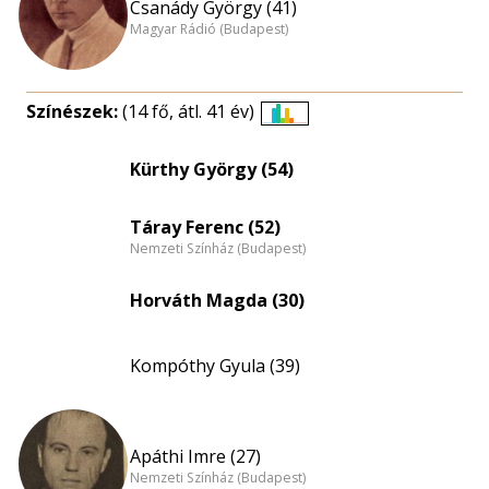
Csanády György (41)
Magyar Rádió (Budapest)
Színészek:
(14 fő, átl. 41 év)
Életkori
eloszlás
Kürthy György (54)
nagyítása
Táray Ferenc (52)
Nemzeti Színház (Budapest)
Horváth Magda (30)
Kompóthy Gyula (39)
Apáthi Imre (27)
Nemzeti Színház (Budapest)