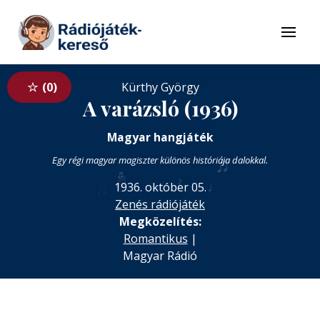
Tovább a navigációhoz
Tovább a tartalomhoz
Menü
0
Kürthy György
A varázsló (1936)
Magyar hangjáték
♪
♪
♫
Egy régi magyar magiszter különös históriája dalokkal.
♬
♬
♪
♫
♩
1936. október 05.
Zenés rádiójáték
Megközelítés:
Romantikus
|
Magyar Rádió