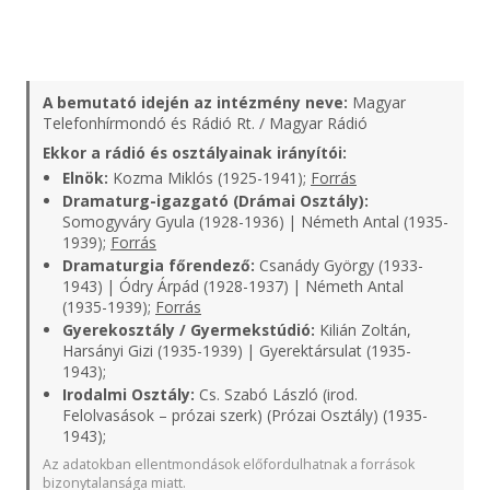
A bemutató idején az intézmény neve:
Magyar
Telefonhírmondó és Rádió Rt. / Magyar Rádió
Ekkor a rádió és osztályainak irányítói:
Elnök:
Kozma Miklós (1925-1941);
Forrás
Dramaturg-igazgató (Drámai Osztály):
Somogyváry Gyula (1928-1936) | Németh Antal (1935-
1939);
Forrás
Dramaturgia főrendező:
Csanády György (1933-
1943) | Ódry Árpád (1928-1937) | Németh Antal
(1935-1939);
Forrás
Gyerekosztály / Gyermekstúdió:
Kilián Zoltán,
Harsányi Gizi (1935-1939) | Gyerektársulat (1935-
1943);
Irodalmi Osztály:
Cs. Szabó László (irod.
Felolvasások – prózai szerk) (Prózai Osztály) (1935-
1943);
Az adatokban ellentmondások előfordulhatnak a források
bizonytalansága miatt.