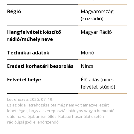
Régió
Magyarország
(közrádió)
Hangfelvételt készítő
Magyar Rádió
rádió/műhely neve
Technikai adatok
Monó
Eredeti korhatári besorolás
Nincs
Felvétel helye
Élő adás (nincs
felvétel, stúdió)
Létrehozva: 2025. 07. 19.
Ez az oldal létrehozása óta még nem volt átnézve, ezért
lehetséges, hogy a szereposztás hiányos vagy a bemutató
dátuma valójában ismétlés. Kutatói használat esetén
rádióújságból ellenőrizendő.