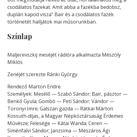
csodálatos fazekat. Amit abba a fazékba bedobsz,
duplán kapod visza” Bair és a csodálatos fazék
történetét halljátok mai műsorunkban.
Színlap
Maljerevszkij meséjét rádióra alkalmazta Mészöly
Miklós
Zenéjét szerezte Ránki György.
Rendező Marton Endre.
Személyek: Mesélő — Szabó Sándor; Bair, pásztor —
Benkő Gyula; Gombó — Peti Sándor; Vándor —
Toronyi Imre; Galszan gazda — Rátkai Márton
Kossuth-díjas, a Magyar Népköztársaság Érdemes
Művésze; Felesége — Kátai Wanda; Ceren —
Siménfalvi Sándor; Janzsima — Mészáros Ági