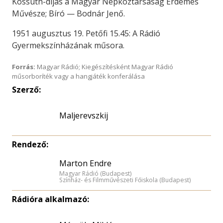
Kossuth-díjas a Magyar Népköztársaság Érdemes
Művésze; Bíró — Bodnár Jenő.
1951 augusztus 19. Petőfi 15.45: A Rádió
Gyermekszínházának műsora.
Forrás:
Magyar Rádió; Kiegészítésként Magyar Rádió
műsorboríték vagy a hangjáték konferálása
Szerző:
Maljerevszkij
Rendező:
Marton Endre
Magyar Rádió (Budapest)
Színház- és Filmművészeti Főiskola (Budapest)
Rádióra alkalmazó: