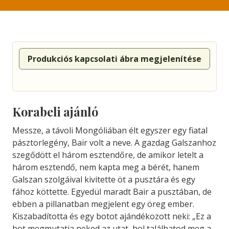
Produkciós kapcsolati ábra megjelenítése
Korabeli ajánló
Messze, a távoli Mongóliában élt egyszer egy fiatal
pásztorlegény, Bair volt a neve. A gazdag Galszanhoz
szegődött el három esztendőre, de amikor letelt a
három esztendő, nem kapta meg a bérét, hanem
Galszan szolgáival kivitette öt a pusztára és egy
fához köttette. Egyedül maradt Bair a pusztában, de
ebben a pillanatban megjelent egy öreg ember.
Kiszabadította és egy botot ajándékozott neki: „Ez a
bot megmutatja neked az utat, hol találhatod meg a