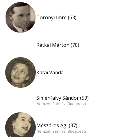
Toronyi Imre (63)
Rátkai Márton (70)
Kátai Vanda
Siménfalvy Sándor (59)
Nemzeti Színház (Budapest)
Mészáros Ági (37)
Nemzeti Színház (Budapest)