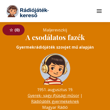
Tovább a navigációhoz
Tovább a tartalomhoz
Menü
0
Maljerevszkij
A csodálatos fazék
Gyermekrádiójáték szovjet mű alapján
1951. augusztus 19.
Gyerek- vagy ifjúsági műsor
|
Rádiójáték gyermekeknek
Magyar Rádió