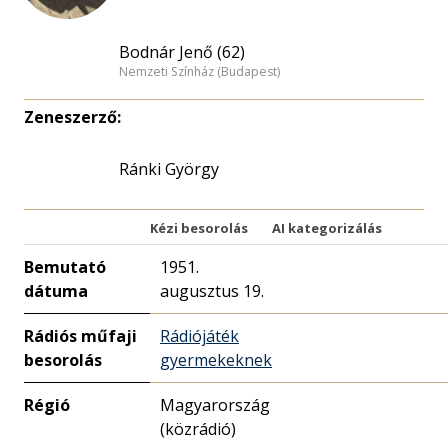
Bodnár Jenő (62)
Nemzeti Színház (Budapest)
Zeneszerző:
Ránki György
Kézi besorolás
AI kategorizálás
Bemutató
1951.
dátuma
augusztus 19.
Rádiós műfaji
Rádiójáték
besorolás
gyermekeknek
Régió
Magyarország
(közrádió)