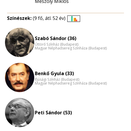
Mészöly Miklós
Színészek:
(9 fő, átl. 52 év)
Életkori
eloszlás
nagyítása
Szabó Sándor (36)
Úttörő Színház (Budapest)
Magyar Néphadsereg Színháza (Budapest)
Benkő Gyula (33)
Ifjúsági Színház (Budapest)
Magyar Néphadsereg Színháza (Budapest)
Peti Sándor (53)