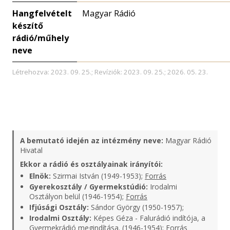
Hangfelvételt
Magyar Rádió
készítő
rádió/műhely
neve
Létrehozva: 2023. 09. 25.; Revíziók: 2023. 09. 25.; 2026. 05. 23.
A bemutató idején az intézmény neve:
Magyar Rádió
Hivatal
Ekkor a rádió és osztályainak irányítói:
Elnök:
Szirmai István (1949-1953);
Forrás
Gyerekosztály / Gyermekstúdió:
Irodalmi
Osztályon belül (1946-1954);
Forrás
Ifjúsági Osztály:
Sándor György (1950-1957);
Irodalmi Osztály:
Képes Géza - Falurádió indítója, a
Gyermekrádió megindítása. (1946-1954);
Forrás