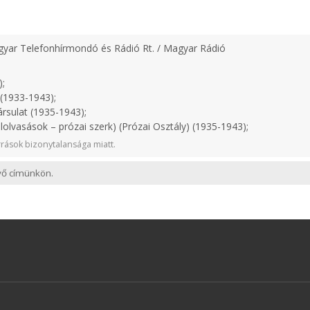
yar Telefonhírmondó és Rádió Rt. / Magyar Rádió
);
(1933-1943);
rsulat (1935-1943);
lolvasások – prózai szerk) (Prózai Osztály) (1935-1943);
rások bizonytalansága miatt.
evő címünkön.