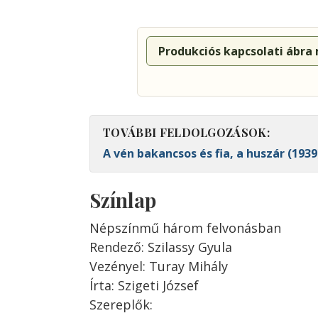
Produkciós kapcsolati ábra
TOVÁBBI FELDOLGOZÁSOK:
A vén bakancsos és fia, a huszár (193
Színlap
Népszínmű három felvonásban
Rendező: Szilassy Gyula
Vezényel: Turay Mihály
Írta: Szigeti József
Szereplők: