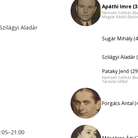
Apáthi Imre (3
Nemzeti Színház (B
Magyar Rádió (Buda
Szilágyi Aladár
Sugár Mihály (4
Szilágyi Aladár 
Pataky Jenő (29
Nemzeti Színház (B
Társulat nélkül
Forgács Antal (
9:05–21:00
Mészáros Ági (