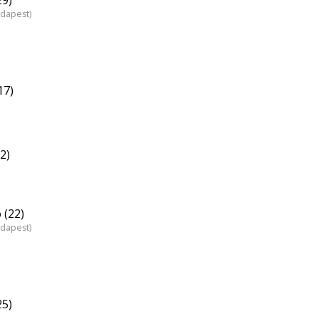
udapest)
17)
2)
 (22)
udapest)
25)