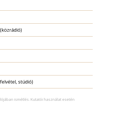
(közrádió)
felvétel, stúdió)
lójában ismétlés. Kutatói használat esetén