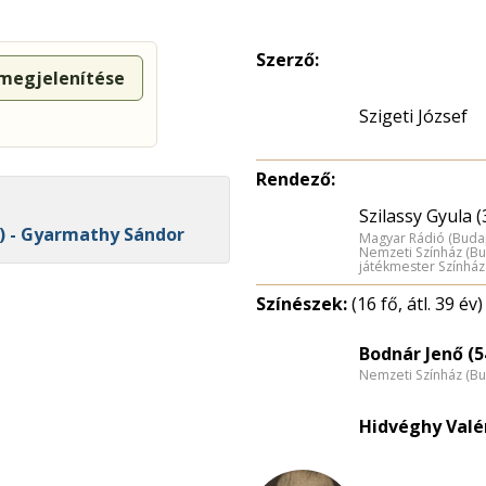
Szerző:
 megjelenítése
Szigeti József
Rendező:
Szilassy Gyula (
9) - Gyarmathy Sándor
Magyar Rádió (Buda
Nemzeti Színház (B
játékmester Színház
Színészek:
(16 fő, átl. 39 év)
Bodnár Jenő (5
Nemzeti Színház (B
Hidvéghy Valé