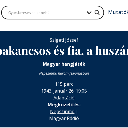
Mutató
Szigeti József
bakancsos és fia, a huszár
Magyar hangjáték
Népszínmű három felvonásban
115 perc
1943. január 26. 19:05
Adaptáció
Megközelítés:
Népszínmű
|
Magyar Rádió