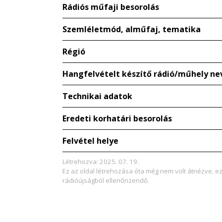
Rádiós műfaji besorolás
Szemléletmód, alműfaj, tematika
Régió
Hangfelvételt készítő rádió/műhely ne
Technikai adatok
Eredeti korhatári besorolás
Felvétel helye
Létrehozva: 2025. 07. 19.
Ez az oldal létrehozása óta még nem volt átnézve, e
rádióújságból ellenőrizendő.