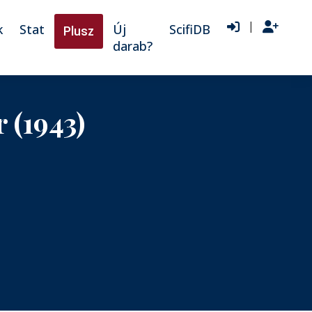
|
k
Stat
Új
ScifiDB
Plusz
darab?
 (1943)