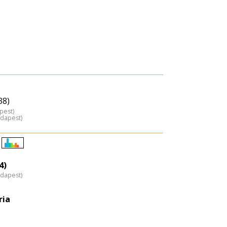
38)
pest)
udapest)
Életkori
eloszlás
4)
udapest)
nagyítása
ria