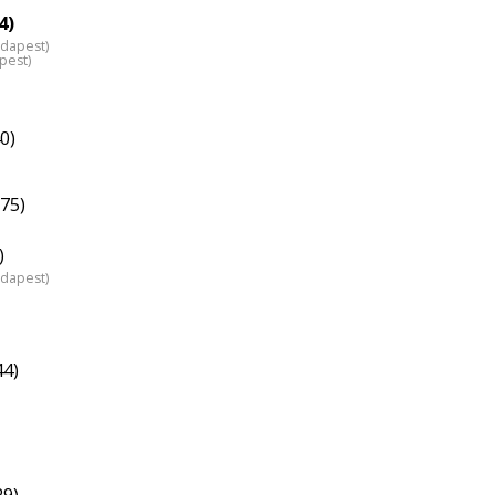
4)
udapest)
pest)
0)
(75)
)
udapest)
44)
29)