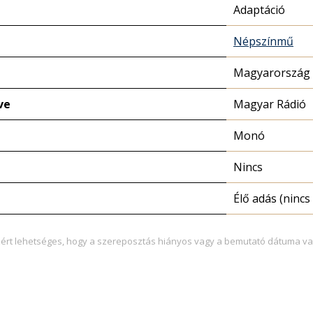
Adaptáció
Népszínmű
Magyarország 
ve
Magyar Rádió
Monó
Nincs
Élő adás (nincs 
zért lehetséges, hogy a szereposztás hiányos vagy a bemutató dátuma va