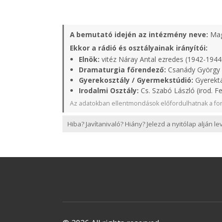
A bemutató idején az intézmény neve:
Mag
Ekkor a rádió és osztályainak irányítói:
Elnök:
vitéz Náray Antal ezredes (1942-1944
Dramaturgia főrendező:
Csanády György 
Gyerekosztály / Gyermekstúdió:
Gyerektá
Irodalmi Osztály:
Cs. Szabó László (irod. Fe
Az adatokban ellentmondások előfordulhatnak a for
Hiba? Javítanivaló? Hiány? Jelezd a nyitólap alján l