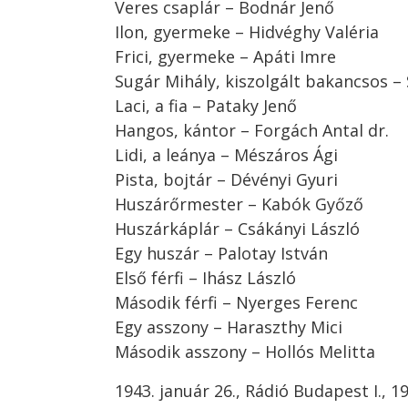
Veres csaplár – Bodnár Jenő
Ilon, gyermeke – Hidvéghy Valéria
Frici, gyermeke – Apáti Imre
Sugár Mihály, kiszolgált bakancsos – 
Laci, a fia – Pataky Jenő
Hangos, kántor – Forgách Antal dr.
Lidi, a leánya – Mészáros Ági
Pista, bojtár – Dévényi Gyuri
Huszárőrmester – Kabók Győző
Huszárkáplár – Csákányi László
Egy huszár – Palotay István
Első férfi – Ihász László
Második férfi – Nyerges Ferenc
Egy asszony – Haraszthy Mici
Második asszony – Hollós Melitta
1943. január 26., Rádió Budapest I., 1