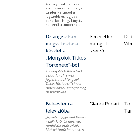
A király csak azon az
áron szerezheti meg a
tündér kertjéből a
legszebb és legjobb
barackot, hogy lányát,
ha felnő a tündérnek a
Dzsingisz kán
Ismeretlen
Dob
megválasztása –
mongol
Vil
Részlet a
szerző
„Mongolok Titkos
Történeté”-ből
A mongol ősköltészetnek
példátlanul remek
foglalata a „Mongolok
Titkos Története” címen
ismert könyv, amelyet még
Dzsingisz kán
Beleestem a
Gianni Rodari
Tö
televízióba
Ta
„Figyelem figyelem! Kedves
nézőink, Önök most egy
rendkívüli asztrovíziós
kísérlet tanúi lehetnek. A