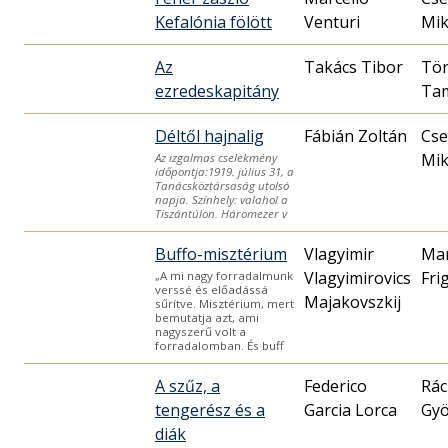
Kefalónia fölött
Venturi
Mik
Az
Takács Tibor
Tö
ezredeskapitány
Ta
Déltől hajnalig
Fábián Zoltán
Cse
Mik
Az izgalmas cselekmény
időpontja:1919. július 31, a
Tanácsköztársaság utolsó
napja. Színhely: valahol a
Tiszántúlon. Háromezer v
Buffo-misztérium
Vlagyimir
Ma
Vlagyimirovics
Fri
„A mi nagy forradalmunk
verssé és előadássá
Majakovszkij
sűrítve. Misztérium, mert
bemutatja azt, ami
nagyszerű volt a
forradalomban. És buff
A szűz, a
Federico
Rác
tengerész és a
Garcia Lorca
Gyö
diák