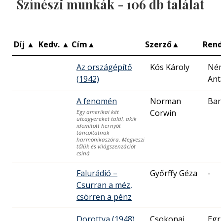
Színészi munkák -
106
db találat
Díj
▲
Kedv.
▲
Cím
▲
Szerző
▲
Ren
Az országépítő
Kós Károly
Né
(1942)
Ant
A fenomén
Norman
Bar
Corwin
Egy amerikai két
utcagyereket talál, akik
idomított hernyót
táncoltatnak
harmónikaszóra. Megveszi
tőlük és világszenzációt
csiná
Falurádió –
Győrffy Géza
-
Csurran a méz,
csörren a pénz
Dorottya (1948)
Csokonai
Egr