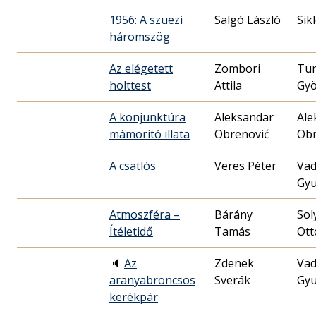
1956: A szuezi
Salgó László
Sik
háromszög
Az elégetett
Zombori
Tur
holttest
Attila
Gyö
A konjunktúra
Aleksandar
Ale
mámorító illata
Obrenović
Obr
A csatlós
Veres Péter
Vad
Gyu
Atmoszféra –
Bárány
Sol
Ítéletidő
Tamás
Ott
🔈
Az
Zdenek
Vad
aranyabroncsos
Sverák
Gyu
kerékpár