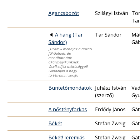
Agancsbozót
Szilágyi István
Tö
Ta
🔈
A hang (Tar
Tar Sándor
Má
Sándor)
Gá
„Uram – mondják a darab
főhősének, de
mondhatnánk
akármelyikünknek.
Viselkedjék méltósággal!
Gondoljon a nagy
történelmni sorsfo
Büntetőmondatok
Juhász István
Vad
(szerző)
Gyu
A nőstényfarkas
Erdődy János
Gát
Békét
Stefan Zweig
Gát
Békét! Jeremiás
Stefan Zweig
Gát