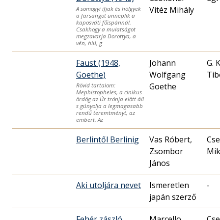
Vitéz Mihály
A somogyi ifjak és hölgyek
a farsangot ünneplik a
kaposváti főispánnál.
Csakhogy a mulatságot
megzavarja Dorottya, a
vén, hiú, g
Faust (1948,
Johann
G. 
Goethe)
Wolfgang
Tib
Goethe
Rövid tartalom:
Mephistopheles, a cinikus
ördög az Úr trónja előtt áll
s gúnyolja a legmagasabb
rendű teremtményt, az
embert. Az
Berlintől Berlinig
Vas Róbert,
Cse
Zsombor
Mik
János
Aki utoljára nevet
Ismeretlen
-
japán szerző
Fehér zászló
Marcello
Cse