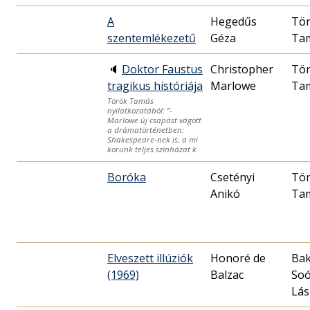
A
Hegedűs
Tö
szentemlékezetű
Géza
Ta
🔈
Doktor Faustus
Christopher
Tö
tragikus históriája
Marlowe
Ta
Török Tamás
nyilatkozatából: ”-
Marlowe új csapást vágott
a drámatörténetben:
Shakespeare-nek is, a mi
korunk teljes színházat k
Boróka
Csetényi
Tö
Anikó
Ta
Elveszett illúziók
Honoré de
Bak
(1969)
Balzac
So
Lás