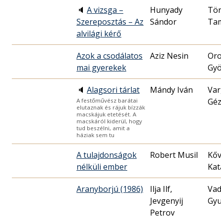
🔈
A vizsga –
Hunyady
Tö
Szereposztás – Az
Sándor
Ta
alvilági kérő
Azok a csodálatos
Aziz Nesin
Oro
mai gyerekek
Gyö
🔈
Alagsori tárlat
Mándy Iván
Var
Gé
A festőművész barátai
elutaznak és rájuk bízzák
macskájuk etetését. A
macskáról kiderül, hogy
tud beszélni, amit a
háziak sem tu
A tulajdonságok
Robert Musil
Kőv
nélküli ember
Kat
Aranyborjú (1986)
Ilja Ilf,
Vad
Jevgenyij
Gyu
Petrov