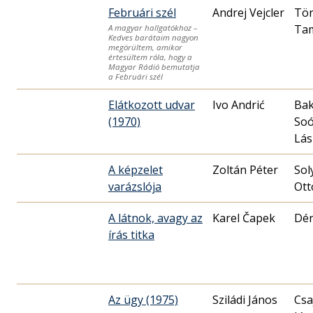
Februári szél
Andrej Vejcler
Tö
Ta
A magyar hallgatókhoz –
Kedves barátaim nagyon
megörültem, amikor
értesültem róla, hogy a
Magyar Rádió bemutatja
a Februári szél
Elátkozott udvar
Ivo Andrić
Bak
(1970)
So
Lás
A képzelet
Zoltán Péter
Sol
varázslója
Ott
A látnok, avagy az
Karel Čapek
Dér
írás titka
Az ügy (1975)
Sziládi János
Csa