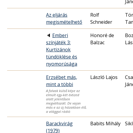
Ján
Az eljárás
Rolf
Tö
megismételhető
Schneider
Ta
🔈
Emberi
Honoré de
Bo
színjáték 3:
Balzac
Lás
Kurtizánok
tündöklése és
nyomorúsága
Erzsébet más,
László Lajos
Csa
mint a többi
Ján
A falvak külső képe az
elmúlt egy-két évtized
alatt jelentősen
megváltozott. De vajon
más-e az új házakban élő,
a világgal rádió
Barackvirág
Babits Mihály
Sik
(1979)