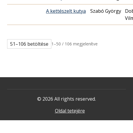
A kettészelt kutya
Szabó György
Dob
Vil
51–106 betöltése
1–50 / 106 megjelenítve
© 2026 All rights reserved.
Oldal tetejére