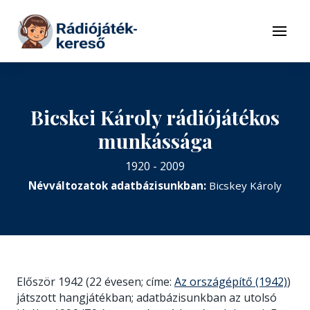
Tovább a navigációhoz
Tovább a tartalomhoz
Menü
Bicskei Károly rádiójátékos
munkássága
1920 - 2009
Névváltozatok adatbázisunkban:
Bicskey Károly
Először 1942 (22 évesen; címe:
Az országépítő (1942)
)
játszott hangjátékban; adatbázisunkban az utolsó