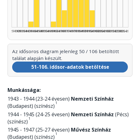
Színész, 1965–1969: 10
Színész, 1985–1989: 9
Színész, 1975–1979: 8
Színész, 1945–1949: 5
Színész, 1980–1984: 5
Színész, 1990–1994: 5
Színész, 1970–1974: 3
Színész, 1995–1999: 
Színész, 1940–1944: 1
Színész, 1960–1964: 1
1925–1929
1930–1934
1935–1939
1940–1944
1945–1949
1950–1954
1955–1959
1960–1964
1965–1969
1970–1974
1975–1979
1980–1984
1985–1989
1990–1994
1995–1999
2000–2004
2005–2009
2010–2014
2015–2019
2020–2024
2025–2026
Az idősoros diagram jelenleg 50 / 106 betöltött
találat alapján készült.
51-106. idősor-adatok betöltése
Munkássága:
1943 - 1944 (23-24 évesen)
Nemzeti Színház
1
(Budapest) (színész)
1944 - 1945 (24-25 évesen)
Nemzeti Színház
(Pécs)
1
(színész)
1945 - 1947 (25-27 évesen)
Művész Színház
1
(Budapest) (színész)