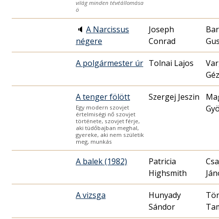
világ minden tévéállomása
ö
🔈
A Narcissus
Joseph
Bar
négere
Conrad
Gus
A polgármester úr
Tolnai Lajos
Var
Gé
A tenger fölött
Szergej Jeszin
Ma
Gyö
Egy modern szovjet
értelmiségi nő szovjet
története, szovjet férje,
aki tüdőbajban meghal,
gyereke, aki nem születik
meg, munkás
A balek (1982)
Patricia
Csa
Highsmith
Ján
A vizsga
Hunyady
Tö
Sándor
Ta