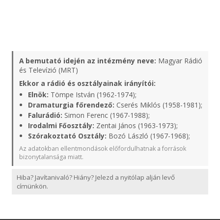
A bemutató idején az intézmény neve:
Magyar Rádió
és Televízió (MRT)
Ekkor a rádió és osztályainak irányítói:
Elnök:
Tömpe István (1962-1974);
Dramaturgia főrendező:
Cserés Miklós (1958-1981);
Falurádió:
Simon Ferenc (1967-1988);
Irodalmi Főosztály:
Zentai János (1963-1973);
Szórakoztató Osztály:
Bozó László (1967-1968);
Az adatokban ellentmondások előfordulhatnak a források
bizonytalansága miatt.
Hiba? Javítanivaló? Hiány? Jelezd a nyitólap alján levő
címünkön.