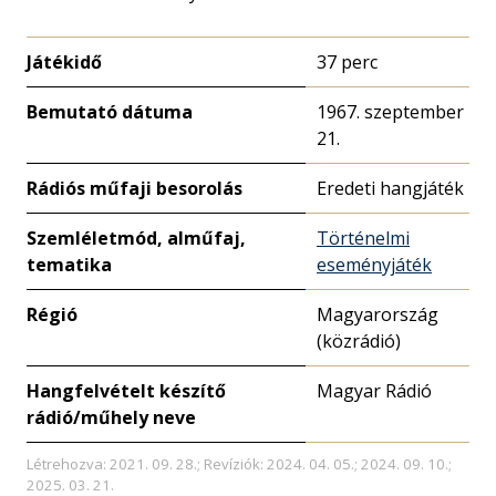
Játékidő
37 perc
Bemutató dátuma
1967. szeptember
21.
Rádiós műfaji besorolás
Eredeti hangjáték
Szemléletmód, alműfaj,
Történelmi
tematika
eseményjáték
Régió
Magyarország
(közrádió)
Hangfelvételt készítő
Magyar Rádió
rádió/műhely neve
Létrehozva: 2021. 09. 28.; Revíziók: 2024. 04. 05.; 2024. 09. 10.;
2025. 03. 21.