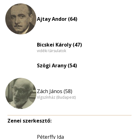
eloszlás
nagyítása
Ajtay Andor (64)
Bicskei Károly (47)
vidéki társulatok
Szögi Arany (54)
Zách János (58)
Vígszínház (Budapest)
Zenei szerkesztő:
Péterffy Ida