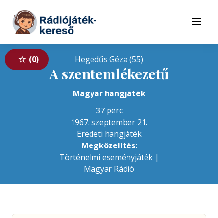
Tovább a navigációhoz
Tovább a tartalomhoz
Menü
0
Hegedűs Géza (55)
A szentemlékezetű
Magyar hangjáték
37 perc
1967. szeptember 21.
Eredeti hangjáték
Megközelítés:
Történelmi eseményjáték
|
Magyar Rádió