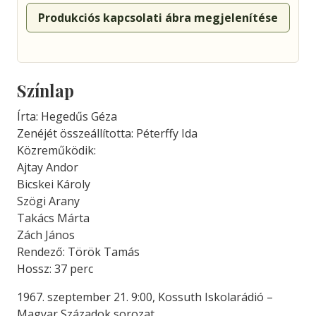
Produkciós kapcsolati ábra megjelenítése
Színlap
Írta: Hegedűs Géza
Zenéjét összeállította: Péterffy Ida
Közreműködik:
Ajtay Andor
Bicskei Károly
Szögi Arany
Takács Márta
Zách János
Rendező: Török Tamás
Hossz: 37 perc
1967. szeptember 21. 9:00, Kossuth Iskolarádió –
Magyar Századok sorozat