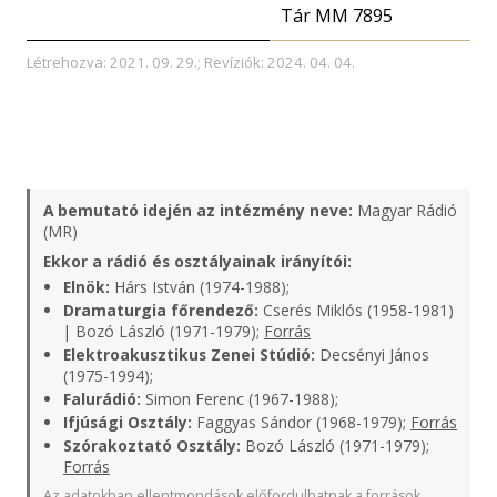
Tár MM 7895
Létrehozva: 2021. 09. 29.; Revíziók: 2024. 04. 04.
A bemutató idején az intézmény neve:
Magyar Rádió
(MR)
Ekkor a rádió és osztályainak irányítói:
Elnök:
Hárs István (1974-1988);
Dramaturgia főrendező:
Cserés Miklós (1958-1981)
| Bozó László (1971-1979);
Forrás
Elektroakusztikus Zenei Stúdió:
Decsényi János
(1975-1994);
Falurádió:
Simon Ferenc (1967-1988);
Ifjúsági Osztály:
Faggyas Sándor (1968-1979);
Forrás
Szórakoztató Osztály:
Bozó László (1971-1979);
Forrás
Az adatokban ellentmondások előfordulhatnak a források