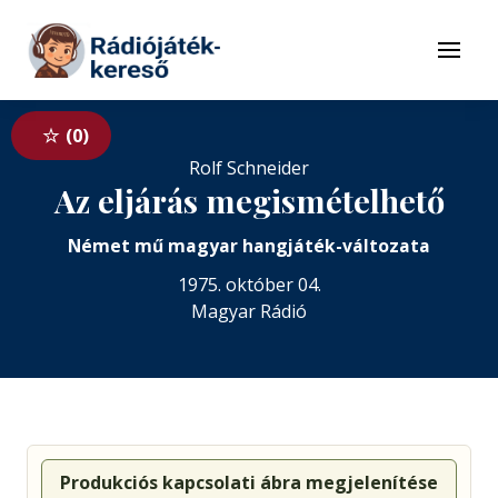
Tovább a navigációhoz
Tovább a tartalomhoz
Menü
0
Rolf Schneider
Az eljárás megismételhető
Német mű magyar hangjáték-változata
1975. október 04.
Magyar Rádió
Produkciós kapcsolati ábra megjelenítése