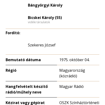
eloszlás
Bángyörgyi Károly
nagyítása
Bicskei Károly (55)
vidéki társulatok
Fordító:
Szekeres József
Bemutató dátuma
1975. október 04.
Régió
Magyarország
(közrádió)
Hangfelvételt készítő
Magyar Rádió
rádió/műhely neve
Kézirat vagy gépirat
OSZK Színháztörténeti