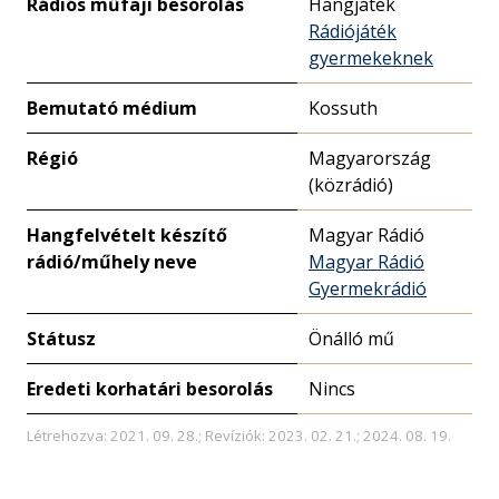
Rádiós műfaji besorolás
Hangjáték
Rádiójáték
gyermekeknek
Bemutató médium
Kossuth
Régió
Magyarország
(közrádió)
Hangfelvételt készítő
Magyar Rádió
rádió/műhely neve
Magyar Rádió
Gyermekrádió
Státusz
Önálló mű
Eredeti korhatári besorolás
Nincs
Létrehozva: 2021. 09. 28.; Revíziók: 2023. 02. 21.; 2024. 08. 19.