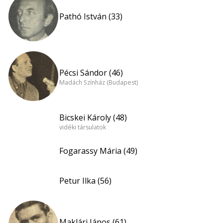
Pathó István (33)
Pécsi Sándor (46)
Madách Színház (Budapest)
Bicskei Károly (48)
vidéki társulatok
Fogarassy Mária (49)
Petur Ilka (56)
Maklári János (61)