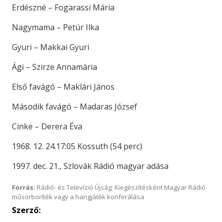
Erdészné – Fogarassi Mária
Nagymama – Petúr Ilka
Gyuri – Makkai Gyuri
Ági – Szirze Annamária
Első favágó – Maklári János
Második favágó – Madaras József
Cinke – Derera Éva
1968. 12. 24.17:05 Kossuth (54 perc)
1997. dec. 21., Szlovák Rádió magyar adása
Forrás:
Rádió- és Televízió Újság; Kiegészítésként Magyar Rádió
műsorboríték vagy a hangjáték konferálása
Szerző: