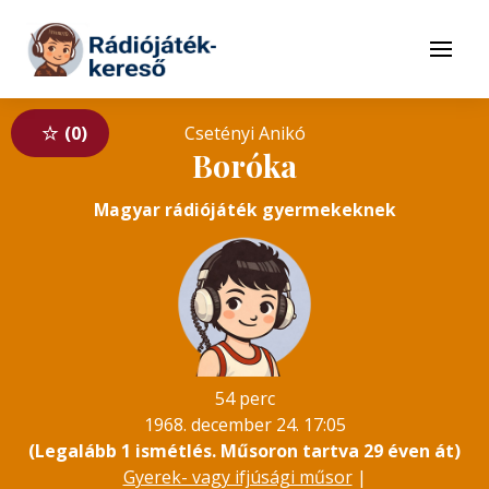
Tovább a navigációhoz
Tovább a tartalomhoz
Menü
0
Csetényi Anikó
Boróka
Magyar rádiójáték gyermekeknek
54 perc
1968. december 24. 17:05
(Legalább 1 ismétlés. Műsoron tartva 29 éven át)
Gyerek- vagy ifjúsági műsor
|