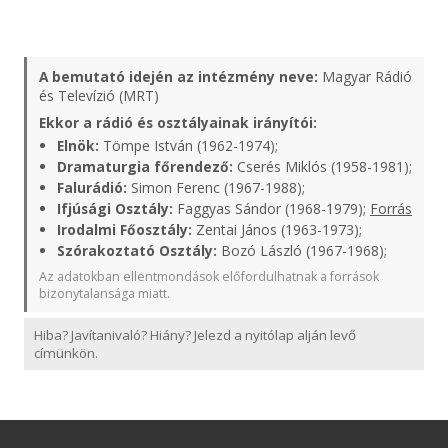
A bemutató idején az intézmény neve:
Magyar Rádió
és Televízió (MRT)
Ekkor a rádió és osztályainak irányítói:
Elnök:
Tömpe István (1962-1974);
Dramaturgia főrendező:
Cserés Miklós (1958-1981);
Falurádió:
Simon Ferenc (1967-1988);
Ifjúsági Osztály:
Faggyas Sándor (1968-1979);
Forrás
Irodalmi Főosztály:
Zentai János (1963-1973);
Szórakoztató Osztály:
Bozó László (1967-1968);
Az adatokban ellentmondások előfordulhatnak a források
bizonytalansága miatt.
Hiba? Javítanivaló? Hiány? Jelezd a nyitólap alján levő
címünkön.