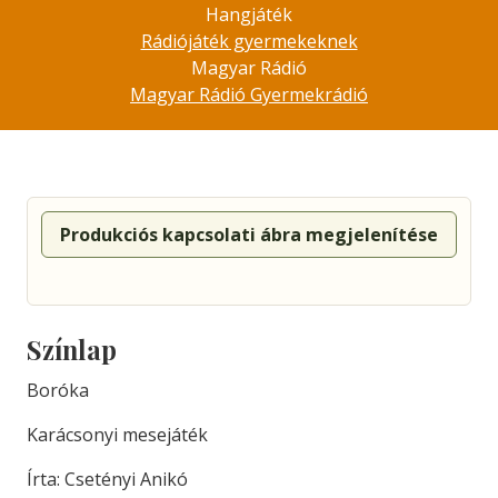
Hangjáték
Rádiójáték gyermekeknek
Magyar Rádió
Magyar Rádió Gyermekrádió
Produkciós kapcsolati ábra megjelenítése
Színlap
Boróka
Karácsonyi mesejáték
Írta: Csetényi Anikó