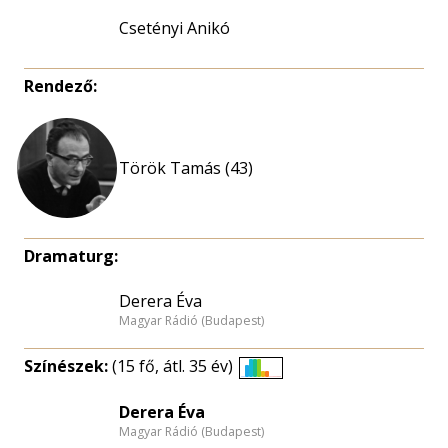
Csetényi Anikó
Rendező:
Török Tamás (43)
Dramaturg:
Derera Éva
Magyar Rádió (Budapest)
Színészek:
(15 fő, átl. 35 év)
Életkori
eloszlás
Derera Éva
Magyar Rádió (Budapest)
nagyítása