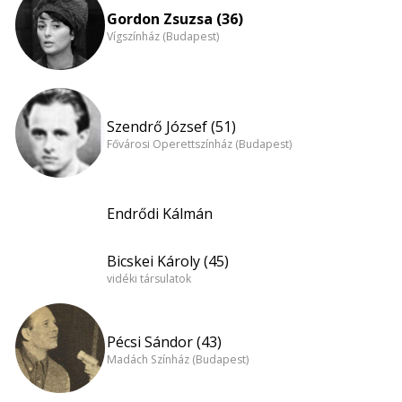
Gordon Zsuzsa (36)
Vígszínház (Budapest)
Szendrő József (51)
Fővárosi Operettszínház (Budapest)
Endrődi Kálmán
Bicskei Károly (45)
vidéki társulatok
Pécsi Sándor (43)
Madách Színház (Budapest)