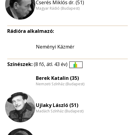
Cserés Miklós dr. (51)
Magyar Rádió (Budapest)
Rádióra alkalmazó:
Neményi Kázmér
Színészek:
(8 fő, átl. 43 év)
Életkori
eloszlás
Berek Katalin (35)
Nemzeti Színház (Budapest)
nagyítása
Ujlaky László (51)
Madách Színház (Budapest)