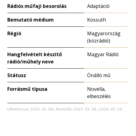
Rádiós műfaji besorolás
Adaptáció
Bemutató médium
Kossuth
Régió
Magyarország
(közrádió)
Hangfelvételt készítő
Magyar Rádió
rádió/műhely neve
Státusz
Önálló mű
Forrásmű típusa
Novella,
elbeszélés
Létrehozva: 2023. 03. 08.; Revíziók: 2023. 03. 08.; 2026. 05. 26.