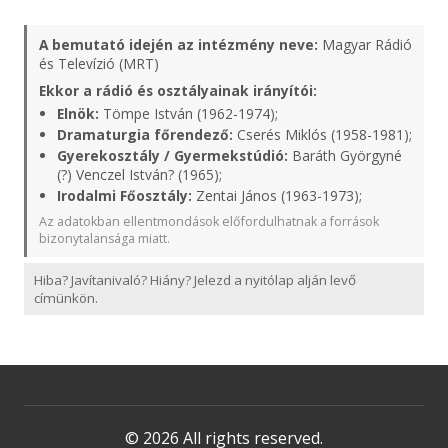
A bemutató idején az intézmény neve:
Magyar Rádió
és Televízió (MRT)
Ekkor a rádió és osztályainak irányítói:
Elnök:
Tömpe István (1962-1974);
Dramaturgia főrendező:
Cserés Miklós (1958-1981);
Gyerekosztály / Gyermekstúdió:
Baráth Györgyné
(?) Venczel István? (1965);
Irodalmi Főosztály:
Zentai János (1963-1973);
Az adatokban ellentmondások előfordulhatnak a források
bizonytalansága miatt.
Hiba? Javítanivaló? Hiány? Jelezd a nyitólap alján levő
címünkön.
© 2026 All rights reserved.