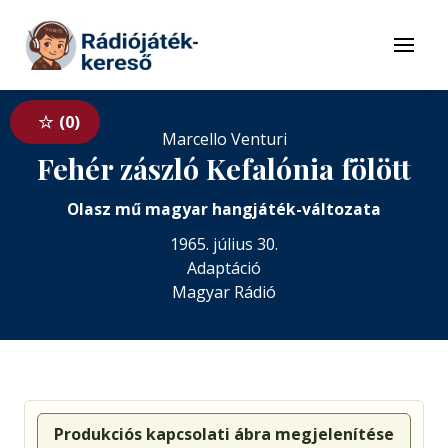
Tovább a navigációhoz
Tovább a tartalomhoz
Menü
0
Marcello Venturi
Fehér zászló Kefalónia fölött
Olasz mű magyar hangjáték-változata
1965. július 30.
Adaptáció
Magyar Rádió
Produkciós kapcsolati ábra megjelenítése