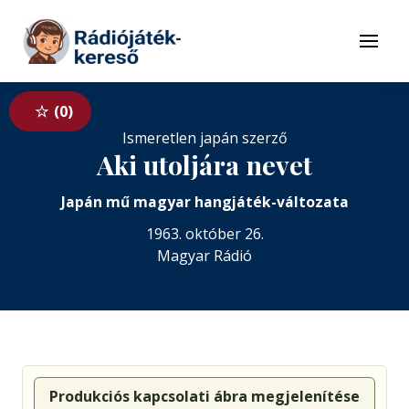
Tovább a navigációhoz
Tovább a tartalomhoz
Menü
0
Ismeretlen japán szerző
Aki utoljára nevet
Japán mű magyar hangjáték-változata
1963. október 26.
Magyar Rádió
Produkciós kapcsolati ábra megjelenítése