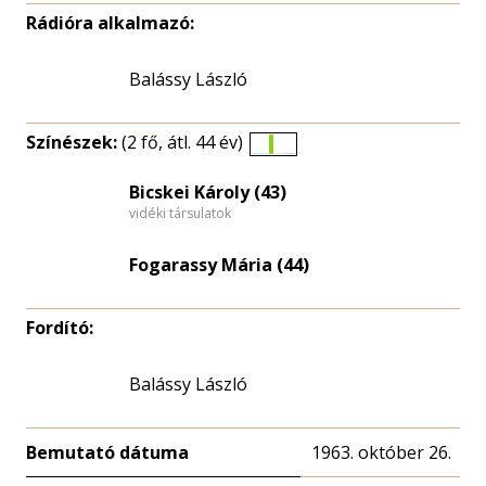
Rádióra alkalmazó:
Balássy László
Színészek:
(2 fő, átl. 44 év)
Életkori
eloszlás
Bicskei Károly (43)
vidéki társulatok
nagyítása
Fogarassy Mária (44)
Fordító:
Balássy László
Bemutató dátuma
1963. október 26.