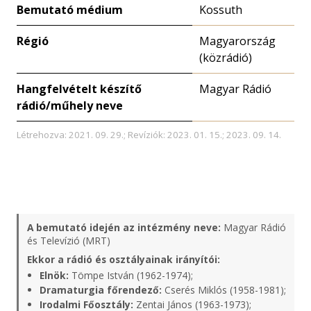
Bemutató médium
Kossuth
Régió
Magyarország
(közrádió)
Hangfelvételt készítő
Magyar Rádió
rádió/műhely neve
Létrehozva: 2021. 09. 29.; Revíziók: 2023. 01. 15.; 2023. 09. 14.
A bemutató idején az intézmény neve:
Magyar Rádió
és Televízió (MRT)
Ekkor a rádió és osztályainak irányítói:
Elnök:
Tömpe István (1962-1974);
Dramaturgia főrendező:
Cserés Miklós (1958-1981);
Irodalmi Főosztály:
Zentai János (1963-1973);