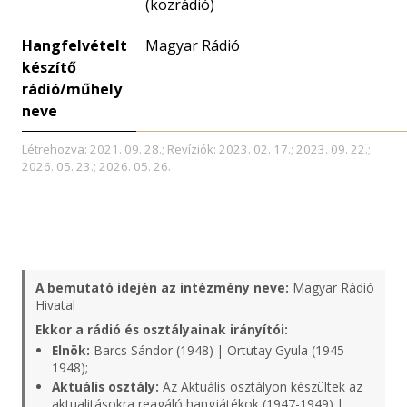
(közrádió)
Hangfelvételt
Magyar Rádió
készítő
rádió/műhely
neve
Létrehozva: 2021. 09. 28.; Revíziók: 2023. 02. 17.; 2023. 09. 22.;
2026. 05. 23.; 2026. 05. 26.
A bemutató idején az intézmény neve:
Magyar Rádió
Hivatal
Ekkor a rádió és osztályainak irányítói:
Elnök:
Barcs Sándor (1948) | Ortutay Gyula (1945-
1948);
Aktuális osztály:
Az Aktuális osztályon készültek az
aktualitásokra reagáló hangjátékok (1947-1949) |