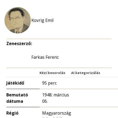
Kovrig Emil
Zeneszerző:
Farkas Ferenc
Kézi besorolás
AI kategorizálás
Játékidő
95 perc
Bemutató
1948. március
dátuma
06.
Régió
Magyarország