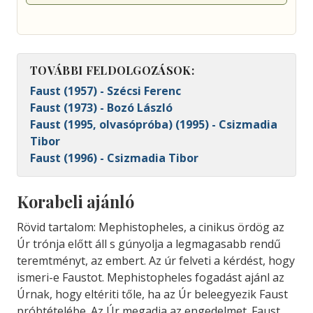
TOVÁBBI FELDOLGOZÁSOK:
Faust (1957) - Szécsi Ferenc
Faust (1973) - Bozó László
Faust (1995, olvasópróba) (1995) - Csizmadia
Tibor
Faust (1996) - Csizmadia Tibor
Korabeli ajánló
Rövid tartalom: Mephistopheles, a cinikus ördög az
Úr trónja előtt áll s gúnyolja a legmagasabb rendű
teremtményt, az embert. Az úr felveti a kérdést, hogy
ismeri-e Faustot. Mephistopheles fogadást ajánl az
Úrnak, hogy eltériti tőle, ha az Úr beleegyezik Faust
próbtételébe. Az Úr megadja az engedelmet. Faust