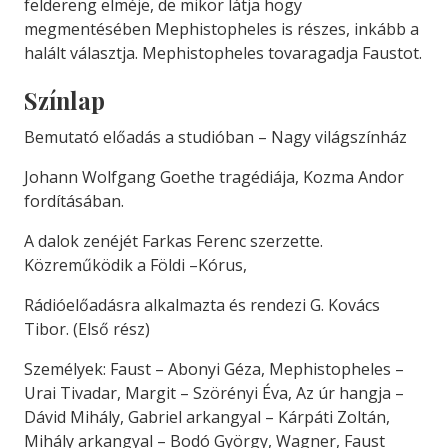
feldereng elméje, de mikor látja hogy
megmentésében Mephistopheles is részes, inkább a
halált választja. Mephistopheles tovaragadja Faustot.
Színlap
Bemutató előadás a studióban – Nagy világszínház
Johann Wolfgang Goethe tragédiája, Kozma Andor
fordításában.
A dalok zenéjét Farkas Ferenc szerzette.
Közreműködik a Földi –Kórus,
Rádióelőadásra alkalmazta és rendezi G. Kovács
Tibor. (Első rész)
Személyek: Faust – Abonyi Géza, Mephistopheles –
Urai Tivadar, Margit – Szörényi Éva, Az úr hangja –
Dávid Mihály, Gabriel arkangyal – Kárpáti Zoltán,
Mihály arkangyal – Bodó György, Wagner, Faust