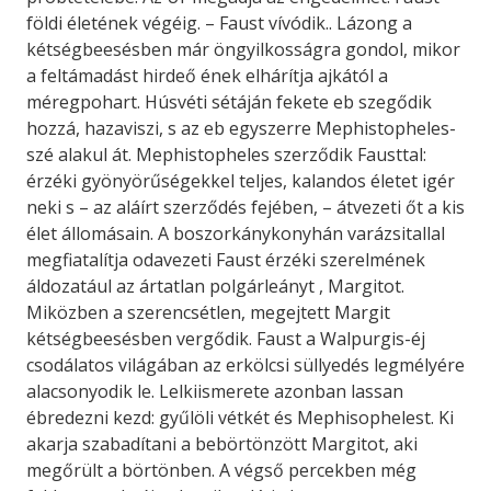
földi életének végéig. – Faust vívódik.. Lázong a
kétségbeesésben már öngyilkosságra gondol, mikor
a feltámadást hirdeő ének elhárítja ajkától a
méregpohart. Húsvéti sétáján fekete eb szegődik
hozzá, hazaviszi, s az eb egyszerre Mephistopheles-
szé alakul át. Mephistopheles szerződik Fausttal:
érzéki gyönyörűségekkel teljes, kalandos életet igér
neki s – az aláírt szerződés fejében, – átvezeti őt a kis
élet állomásain. A boszorkánykonyhán varázsitallal
megfiatalítja odavezeti Faust érzéki szerelmének
áldozatául az ártatlan polgárleányt , Margitot.
Miközben a szerencsétlen, megejtett Margit
kétségbeesésben vergődik. Faust a Walpurgis-éj
csodálatos világában az erkölcsi süllyedés legmélyére
alacsonyodik le. Lelkiismerete azonban lassan
ébredezni kezd: gyűlöli vétkét és Mephisophelest. Ki
akarja szabadítani a bebörtönzött Margitot, aki
megőrült a börtönben. A végső percekben még