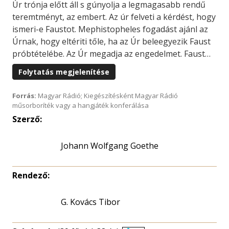
Úr trónja előtt áll s gúnyolja a legmagasabb rendű
teremtményt, az embert. Az úr felveti a kérdést, hogy
ismeri-e Faustot. Mephistopheles fogadást ajánl az
Úrnak, hogy eltériti tőle, ha az Úr beleegyezik Faust
próbtételébe. Az Úr megadja az engedelmet. Faust…
Folytatás megjelenítése
Forrás:
Magyar Rádió; Kiegészítésként Magyar Rádió
műsorboríték vagy a hangjáték konferálása
Szerző:
Johann Wolfgang Goethe
Rendező:
G. Kovács Tibor