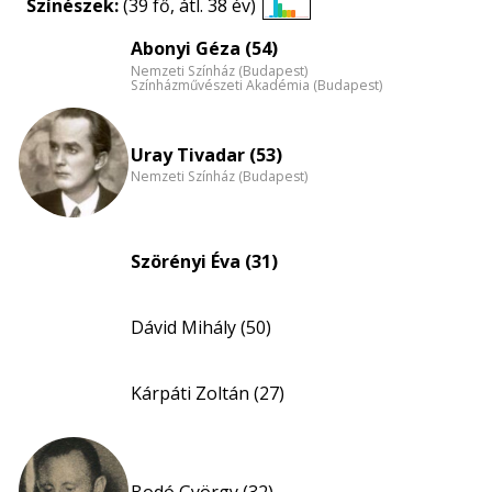
Színészek:
(39 fő, átl. 38 év)
Életkori
Abonyi Géza (54)
eloszlás
Nemzeti Színház (Budapest)
nagyítása
Színházművészeti Akadémia (Budapest)
Uray Tivadar (53)
Nemzeti Színház (Budapest)
Szörényi Éva (31)
Dávid Mihály (50)
Kárpáti Zoltán (27)