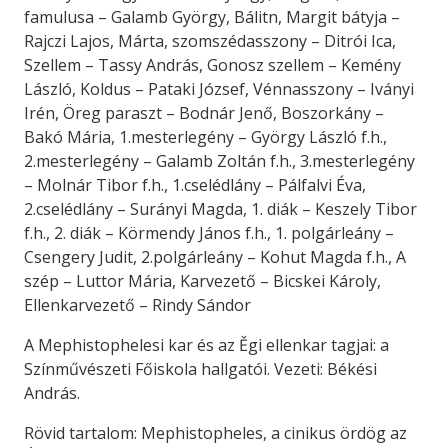
famulusa – Galamb György, Bálitn, Margit bátyja –
Rajczi Lajos, Márta, szomszédasszony – Ditrói Ica,
Szellem – Tassy András, Gonosz szellem – Kemény
László, Koldus – Pataki József, Vénnasszony – Iványi
Irén, Öreg paraszt – Bodnár Jenő, Boszorkány –
Bakó Mária, 1.mesterlegény – György László f.h.,
2.mesterlegény – Galamb Zoltán f.h., 3.mesterlegény
– Molnár Tibor f.h., 1.cselédlány – Pálfalvi Éva,
2.cselédlány – Surányi Magda, 1. diák – Keszely Tibor
f.h., 2. diák – Körmendy János f.h., 1. polgárleány –
Csengery Judit, 2.polgárleány – Kohut Magda f.h., A
szép – Luttor Mária, Karvezető – Bicskei Károly,
Ellenkarvezető – Rindy Sándor
A Mephistophelesi kar és az Ěgi ellenkar tagjai: a
Színművészeti Főiskola hallgatói. Vezeti: Békési
András.
Rövid tartalom: Mephistopheles, a cinikus ördög az