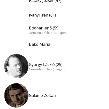
Pataky József (47)
Iványi Irén (61)
Bodnár Jenő (59)
Nemzeti Színház (Budapest)
Bakó Mária
György László (25)
Nemzeti Színház (Szeged)
Galamb Zoltán