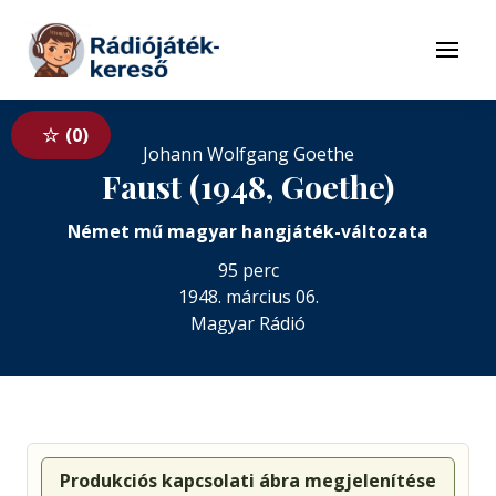
Tovább a navigációhoz
Tovább a tartalomhoz
Menü
0
Johann Wolfgang Goethe
Faust (1948, Goethe)
Német mű magyar hangjáték-változata
95 perc
1948. március 06.
Magyar Rádió
Produkciós kapcsolati ábra megjelenítése