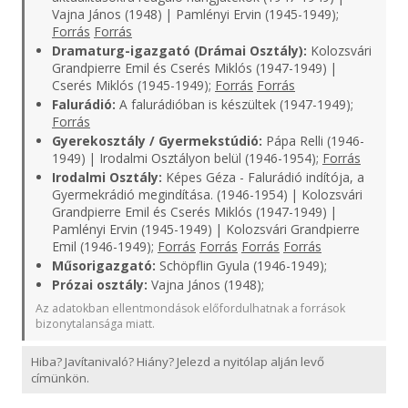
Vajna János (1948) | Pamlényi Ervin (1945-1949);
Forrás
Forrás
Dramaturg-igazgató (Drámai Osztály):
Kolozsvári
Grandpierre Emil és Cserés Miklós (1947-1949) |
Cserés Miklós (1945-1949);
Forrás
Forrás
Falurádió:
A falurádióban is készültek (1947-1949);
Forrás
Gyerekosztály / Gyermekstúdió:
Pápa Relli (1946-
1949) | Irodalmi Osztályon belül (1946-1954);
Forrás
Irodalmi Osztály:
Képes Géza - Falurádió indítója, a
Gyermekrádió megindítása. (1946-1954) | Kolozsvári
Grandpierre Emil és Cserés Miklós (1947-1949) |
Pamlényi Ervin (1945-1949) | Kolozsvári Grandpierre
Emil (1946-1949);
Forrás
Forrás
Forrás
Forrás
Műsorigazgató:
Schöpflin Gyula (1946-1949);
Prózai osztály:
Vajna János (1948);
Az adatokban ellentmondások előfordulhatnak a források
bizonytalansága miatt.
Hiba? Javítanivaló? Hiány? Jelezd a nyitólap alján levő
címünkön.