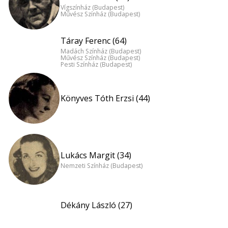
Vígszínház (Budapest)
Művész Színház (Budapest)
Táray Ferenc (64)
Madách Színház (Budapest)
Művész Színház (Budapest)
Pesti Színház (Budapest)
Könyves Tóth Erzsi (44)
Lukács Margit (34)
Nemzeti Színház (Budapest)
Dékány László (27)