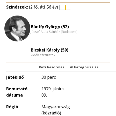
Színészek:
(2 fő, átl. 56 év)
Életkori
eloszlás
nagyítása
Bánffy György (52)
József Attila Színház (Budapest)
Bicskei Károly (59)
vidéki társulatok
Kézi besorolás
AI kategorizálás
Játékidő
30 perc
Bemutató
1979. június
dátuma
09.
Régió
Magyarország
(közrádió)