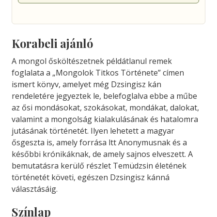
Korabeli ajánló
A mongol ősköltészetnek példátlanul remek
foglalata a „Mongolok Titkos Története” címen
ismert könyv, amelyet még Dzsingisz kán
rendeletére jegyeztek le, belefoglalva ebbe a műbe
az ősi mondásokat, szokásokat, mondákat, dalokat,
valamint a mongolság kialakulásának és hatalomra
jutásának történetét. Ilyen lehetett a magyar
ősgeszta is, amely forrása ltt Anonymusnak és a
későbbi krónikáknak, de amely sajnos elveszett. A
bemutatásra kerülő részlet Temüdzsin életének
történetét követi, egészen Dzsingisz kánná
választásáig.
Színlap