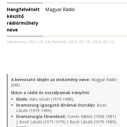
Hangfelvételt
Magyar Rádió
készítő
rádió/műhely
neve
Létrehozva: 2021. 09. 28.; Revíziók: 2023. 09. 19.; 2026. 05. 23.
A bemutató idején az intézmény neve:
Magyar Rádió
(MR)
Ekkor a rádió és osztályainak irányítói:
Elnök:
Hárs István (1974-1988);
Dramaturg-igazgató (Drámai Osztály):
Bozó
László (1979-1989);
Dramaturgia főrendező:
Cserés Miklós (1958-1981)
| Bozó László (1971-1979) | Bozó László (1979-1989);