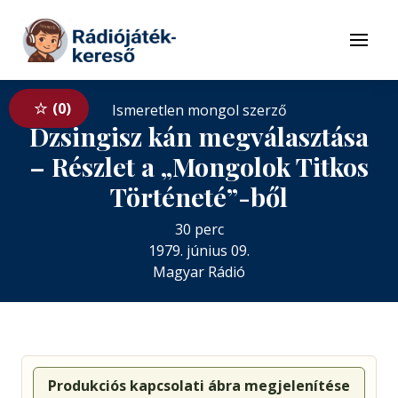
Tovább a navigációhoz
Tovább a tartalomhoz
Menü
0
Ismeretlen mongol szerző
Dzsingisz kán megválasztása
– Részlet a „Mongolok Titkos
Történeté”-ből
30 perc
1979. június 09.
Magyar Rádió
Produkciós kapcsolati ábra megjelenítése