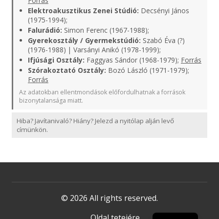
Forrás
Elektroakusztikus Zenei Stúdió:
Decsényi János
(1975-1994);
Falurádió:
Simon Ferenc (1967-1988);
Gyerekosztály / Gyermekstúdió:
Szabó Éva (?)
(1976-1988) | Varsányi Anikó (1978-1999);
Ifjúsági Osztály:
Faggyas Sándor (1968-1979);
Forrás
Szórakoztató Osztály:
Bozó László (1971-1979);
Forrás
Az adatokban ellentmondások előfordulhatnak a források
bizonytalansága miatt.
Hiba? Javítanivaló? Hiány? Jelezd a nyitólap alján levő
címünkön.
© 2026 All rights reserved.
Oldal tetejére