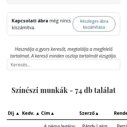
Kapcsolati ábra
még nincs
Részleges ábra
kiszámítása
kiszámítva.
Használja a gyors keresőt, megtalálja a megfelelő
tartalmat. A kereső minden oszlop tartalmát vizsgálja.
Színészi munkák -
74
db találat
Díj
▲
Kedv.
▲
Cím
▲
Szerző
▲
Rend
A néma legény
Pándy Lajos
Petr