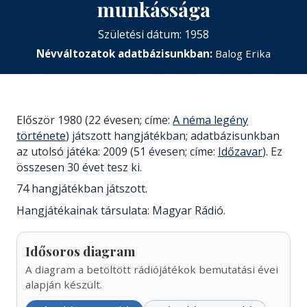
munkássága
Születési dátum: 1958
Névváltozatok adatbázisunkban:
Balog Erika
Először 1980 (22 évesen; címe:
A néma legény
története
) játszott hangjátékban; adatbázisunkban
az utolsó játéka: 2009 (51 évesen; címe:
Időzavar
). Ez
összesen 30 évet tesz ki.
74 hangjátékban játszott.
Hangjátékainak társulata: Magyar Rádió.
Idősoros diagram
A diagram a betöltött rádiójátékok bemutatási évei
alapján készült.