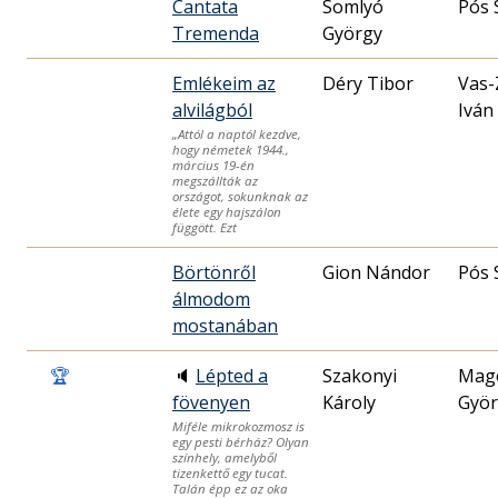
Cantata
Somlyó
Pós 
Tremenda
György
Emlékeim az
Déry Tibor
Vas-
alvilágból
Iván
„Attól a naptól kezdve,
hogy németek 1944.,
március 19-én
megszállták az
országot, sokunknak az
élete egy hajszálon
függött. Ezt
Börtönről
Gion Nándor
Pós 
álmodom
mostanában
🏆
🔈
Lépted a
Szakonyi
Mag
fövenyen
Károly
Györ
Miféle mikrokozmosz is
egy pesti bérház? Olyan
színhely, amelyből
tizenkettő egy tucat.
Talán épp ez az oka