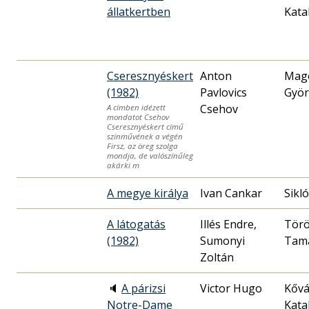
állatkertben
Kata
Cseresznyéskert
Anton
Mag
(1982)
Pavlovics
Györ
Csehov
A címben idézett
mondatot Csehov
Cseresznyéskert című
színművének a végén
Firsz, az öreg szolga
mondja, de valószínűleg
akárki m
A megye királya
Ivan Cankar
Sikl
A látogatás
Illés Endre,
Tör
(1982)
Sumonyi
Tam
Zoltán
🔈
A párizsi
Victor Hugo
Kővá
Notre-Dame
Kata