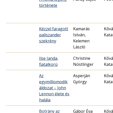
története
Kézzel faragott
Kamarás
Kővá
paliszander
István,
Kata
szekrény
Kelemen
László
Ilse Janda,
Christine
Kővá
fiatalkorú
Nöstlinger
Kata
Az
Asperján
Kővá
egymilliomodik
György
Kata
áldozat – John
Lennon élete és
halála
Botrány az
Gábor Éva
Kővá