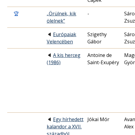
Čapek
🏆
„Örülnek, kik
-
Sáro
ölelnek”
Zsu
🔈
Európaiak
Szigethy
Sáro
Velencében
Gábor
Zsu
🔈
A kis herceg
Antoine de
Mag
(1986)
Saint-Exupéry
Györ
🔈
Egy hírhedett
Jókai Mór
Avan
kalandor a XVII.
Alex
századból