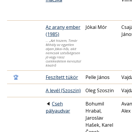
Az arany ember
Jókai Mór
Csaj
(1985)
Jáno
… „Azt hiszem, Timár
Mihály az egyetlen
olyan Jókai-hős, akit
nemcsak szésőségesen
jó vagy rossz
cselekedetein keresztül
kívülrő
🏆
Feszített tükör
Pelle János
Vajd
A levél (Szoszin)
Oleg Szoszin
Vajd
🔈
Cseh
Bohumil
Avan
pályaudvar
Hrabal,
Alex
Jaroslav
Hašek, Karel