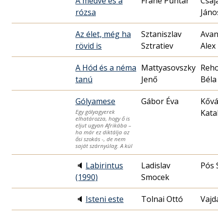
A medve és a
Frane Puntar
Csaj
rózsa
Jáno
Az élet, még ha
Sztaniszlav
Avan
rövid is
Sztratiev
Alex
A Hód és a néma
Mattyasovszky
Reho
tanú
Jenő
Béla
Gólyamese
Gábor Éva
Kővá
Kata
Egy gólyagyerek
elhatározza, hogy ő is
eljut ugyan Afrikába –
ha már ez diktálja az
ősi szokás -, de nem
saját szárnyúlag. A kül
🔈
Labirintus
Ladislav
Pós 
(1990)
Smocek
🔈
Isteni este
Tolnai Ottó
Vajd