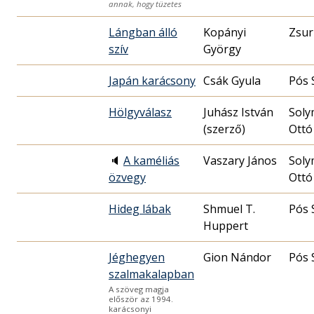
annak, hogy tüzetes
Lángban álló
Kopányi
Zsur
szív
György
Japán karácsony
Csák Gyula
Pós 
Hölgyválasz
Juhász István
Soly
(szerző)
Ottó
🔈
A kaméliás
Vaszary János
Soly
özvegy
Ottó
Hideg lábak
Shmuel T.
Pós 
Huppert
Jéghegyen
Gion Nándor
Pós 
szalmakalapban
A szöveg magja
először az 1994.
karácsonyi