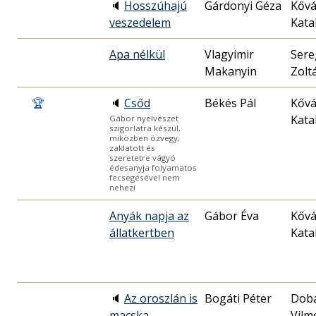
🔈
Hosszúhajú
Gárdonyi Géza
Kővá
veszedelem
Kata
Apa nélkül
Vlagyimir
Sere
Makanyin
Zolt
🏆
🔈
Csőd
Békés Pál
Kővá
Kata
Gábor nyelvészet
szigorlatra készül,
miközben özvegy,
zaklatott és
szeretetre vágyó
édesanyja folyamatos
fecsegésével nem
nehezí
Anyák napja az
Gábor Éva
Kővá
állatkertben
Kata
🔈
Az oroszlán is
Bogáti Péter
Doba
macska
Vilm