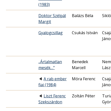
(1983)
Doktor Szélpál
Balázs Béla
Sikl
Margit
Gyalogcsillag
Csukás István
Csaj
Jáno
„Ártalmatlan
Benedek
Nem
mesék…”
Marcell
Lász
🔈
A rab ember
Móra Ferenc
Csaj
fiai (1984)
Jáno
🔈
Liszt Ferenc
Zoltán Péter
Turi
Szekszárdon
Györ