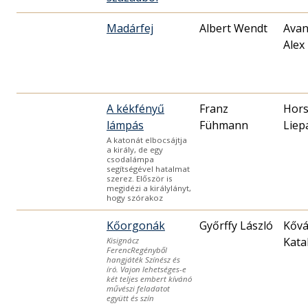
Madárfej
Albert Wendt
Avan
Alex
A kékfényű
Franz
Hors
lámpás
Fühmann
Liep
A katonát elbocsájtja
a király, de egy
csodalámpa
segítségével hatalmat
szerez. Először is
megidézi a királylányt,
hogy szórakoz
Kőorgonák
Győrffy László
Kővá
Kata
Kisignácz
FerencRegényből
hangjáték Színész és
író. Vajon lehetséges-e
két teljes embert kívánó
művészi feladatot
együtt és szín