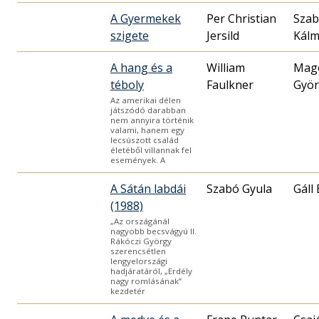
A Gyermekek
Per Christian
Sza
szigete
Jersild
Kál
A hang és a
William
Mag
téboly
Faulkner
Györ
Az amerikai délen
játszódó darabban
nem annyira történik
valami, hanem egy
lecsúszott család
életéből villannak fel
események. A
A Sátán labdái
Szabó Gyula
Gáll
(1988)
„Az országánál
nagyobb becsvágyú II.
Rákóczi György
szerencsétlen
lengyelországi
hadjáratáról, „Erdély
nagy romlásának”
kezdetér