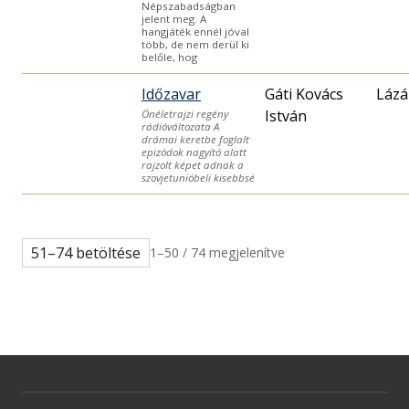
Népszabadságban
jelent meg. A
hangjáték ennél jóval
több, de nem derül ki
belőle, hog
Időzavar
Gáti Kovács
Lázá
István
Önéletrajzi regény
rádióváltozata A
drámai keretbe foglalt
epizódok nagyító alatt
rajzolt képet adnak a
szovjetunióbeli kisebbsé
51–74 betöltése
1–50 / 74 megjelenítve