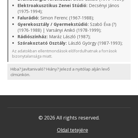
Elektroakusztikus Zenei Stúdió:
Decsényi János
(1975-1994);
Falurádió:
Simon Ferenc (1967-1988);
Gyerekosztály / Gyermekstúdió:
Szabó Éva (?)
(1976-1988) | Varsányi Anikó (1978-1999);
Rádiószínház:
Maráz László (1987);
Szórakoztató Osztály:
László György (1987-1993);
Az adatokban ellentmondások előfordulhatnak a források
bizonytalansága miatt.
Hiba? Javítanivaló? Hiány? Jelezd a nyitólap alján levő
címünkön.
© 2026 All rights reserved.
Oldal tetejére