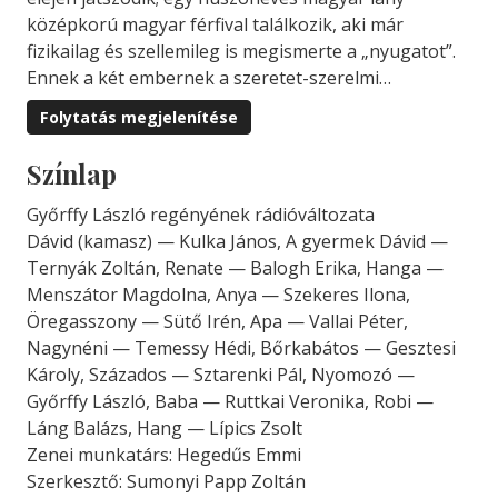
középkorú magyar férfival találkozik, aki már
fizikailag és szellemileg is megismerte a „nyugatot”.
Ennek a két embernek a szeretet-szerelmi…
Folytatás megjelenítése
Színlap
Győrffy László regényének rádióváltozata
Dávid (kamasz) — Kulka János, A gyermek Dávid —
Ternyák Zoltán, Renate — Balogh Erika, Hanga —
Menszátor Magdolna, Anya — Szekeres Ilona,
Öregasszony — Sütő Irén, Apa — Vallai Péter,
Nagynéni — Temessy Hédi, Bőrkabátos — Gesztesi
Károly, Százados — Sztarenki Pál, Nyomozó —
Győrffy László, Baba — Ruttkai Veronika, Robi —
Láng Balázs, Hang — Lípics Zsolt
Zenei munkatárs: Hegedűs Emmi
Szerkesztő: Sumonyi Papp Zoltán