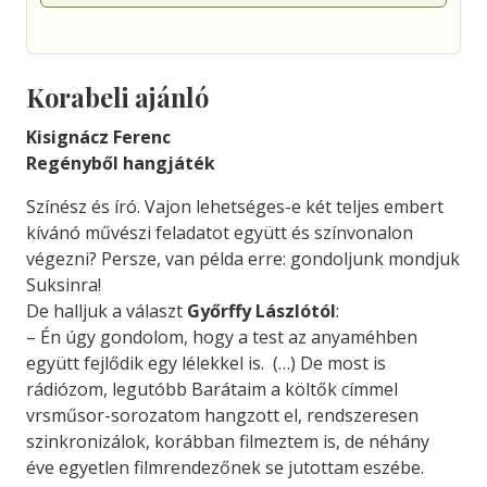
Korabeli ajánló
Kisignácz Ferenc
Regényből hangjáték
Színész és író. Vajon lehetséges-e két teljes embert
kívánó művészi feladatot együtt és színvonalon
végezni? Persze, van példa erre: gondoljunk mondjuk
Suksinra!
De halljuk a választ
Győrffy Lászlótól
:
– Én úgy gondolom, hogy a test az anyaméhben
együtt fejlődik egy lélekkel is. (…) De most is
rádiózom, leg­utóbb Barátaim a költők címmel
vrsműsor-sorozatom hangzott el, rendszeresen
szinkronizálok, korábban filmeztem is, de néhány
éve egyetlen filmrendezőnek se jutottam eszébe.