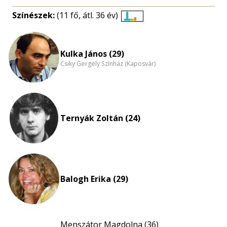
Színészek:
(11 fő, átl. 36 év)
Életkori
eloszlás
nagyítása
Kulka János (29)
Csiky Gergely Színház (Kaposvár)
Ternyák Zoltán (24)
Balogh Erika (29)
Menszátor Magdolna (36)