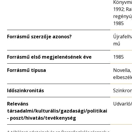
Könyvmű
1992; Ra
regényú
1985
Forrásmű szerzője azonos?
Újrafelh
mű
Forrásmű első megjelenésének éve
1985
Forrásmű típusa
Novella,
elbeszél
Időszinkronitás
Szinkro
Releváns
Udvarló
társadalmi/kulturális/gazdasági/politikai
- poszt/hivatás/tevékenység