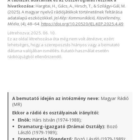
A táblázat adatainak és az Összefoglalás résznek a
hivatkozása:
Hargitai, H., Gács, A., Hirsch, T., & Szilágyi-Gál, M.
(2025). A magyar nyelvű rádiójátékok történetének feltárása
adatalapú eszközökkel.
Jel-Kép: Kommunikáció, Közvélemény,
Média
, (4), 48–64.
https://doi.org/10.20520/JEL-KEP.2025.4.49
Létrehozva: 2025. 06. 10.
Ez az oldal létrehozása óta még nem volt átnézve, ezért
lehetséges, hogy a szereposztás hiányos vagy a bemutató
dátuma valójában ismétlés. Kutatói használat esetén
rádióújságból ellenőrizendő.
A bemutató idején az intézmény neve:
Magyar Rádió
(MR)
Ekkor a rádió és osztályainak irányítói:
Elnök:
Hárs István (1974-1988);
Dramaturg-igazgató (Drámai Osztály):
Bozó
László (1979-1989);
Dramaturgia főrendező:
Bozó László (1979-1989);