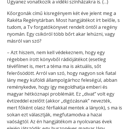
Ugyanez vonatkozik a vidéki szín­házakra is. (…)
Kőorgonák című kisregényem két éve je­lent meg a
Rakéta Regénytárban. Most hangjátékot írt belőle, s
tudom, a Tv for­gatókönyvet rendelt öntől a regény
nyomán. Egy csikóról több bőrt akar lehúzni, vagy
másról van szó?
– Azt hiszem, nem kell védekeznem, hogy egy
régebben írott könyvből rádiójátékot (esetleg
tévéfilmet is, mert a téma ma is aktuális, sőt
felerősödött. Arról van szó, hogy nagyon sok fiatal
lány megy kü­földi állampolgárhoz feleségül, abban
re­ménykedve, hogy így megoldhatja emberi és
magyar hétköznapi problémáit. Ez „divat” volt egy
évtizeddel ezelőtt (akkor „digózásnak” nevezték,
mert főként olasz férfiakkal mentek a lányok), s ma is
sokan ezt vá­lasztják, megfutamodva a hazai
vaóságtól. Az én hangjátékom a nyolcvanas évek
elején játszódik; egy huszonéves ma­gyar lány