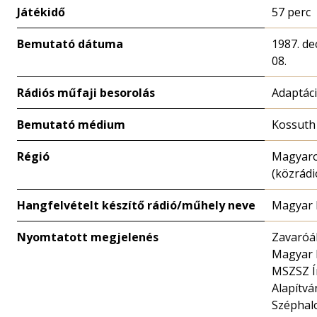
Játékidő
57 perc
Bemutató dátuma
1987. d
08.
Rádiós műfaji besorolás
Adaptác
Bemutató médium
Kossuth
Régió
Magyar
(közrádi
Hangfelvételt készítő rádió/műhely neve
Magyar 
Nyomtatott megjelenés
Zavaróá
Magyar 
MSZSZ Í
Alapítvá
Szépha