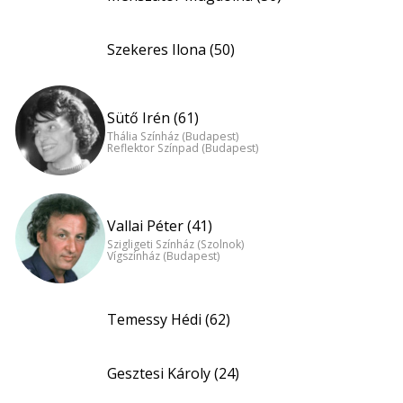
Szekeres Ilona (50)
Sütő Irén (61)
Thália Színház (Budapest)
Reflektor Színpad (Budapest)
Vallai Péter (41)
Szigligeti Színház (Szolnok)
Vígszínház (Budapest)
Temessy Hédi (62)
Gesztesi Károly (24)