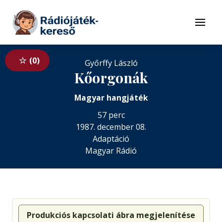
Tovább a navigációhoz
Tovább a tartalomhoz
Menü
0
Győrffy László
Kőorgonák
Magyar hangjáték
57 perc
1987. december 08.
Adaptáció
Magyar Rádió
Produkciós kapcsolati ábra megjelenítése