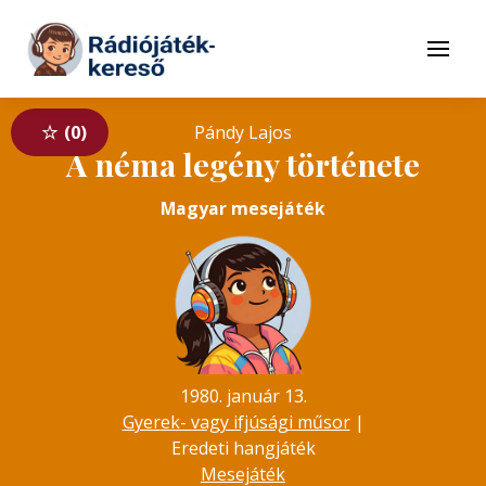
Tovább a navigációhoz
Tovább a tartalomhoz
Menü
0
Pándy Lajos
A néma legény története
Magyar mesejáték
1980. január 13.
Gyerek- vagy ifjúsági műsor
|
Eredeti hangjáték
Mesejáték