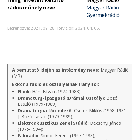
Hangfelvételt készítő
Magyar Rádió
rádió/műhely neve
Magyar Rádió
Gyermekrádió
Létrehozva: 2021. 09. 28.; Revíziók: 2024. 04. 05.
A bemutató idején az intézmény neve:
Magyar Rádió
(MR)
Ekkor a rádió és osztályainak irányítói:
Elnök:
Hárs István (1974-1988);
Dramaturg-igazgató (Drámai Osztály):
Bozó
László (1979-1989);
Dramaturgia főrendező:
Cserés Miklós (1958-1981)
| Bozó László (1979-1989);
Elektroakusztikus Zenei Stúdió:
Decsényi János
(1975-1994);
Falurádió:
Simon Ferenc (1967-1988);