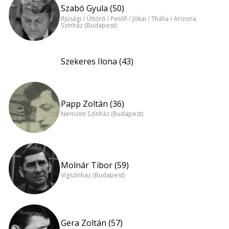
Szabó Gyula (50)
Ifjúsági / Úttörő / Petőfi / Jókai / Thália / Arizona
Színház (Budapest)
Szekeres Ilona (43)
Papp Zoltán (36)
Nemzeti Színház (Budapest)
Molnár Tibor (59)
Vígszínház (Budapest)
Gera Zoltán (57)