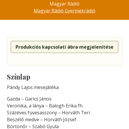
Magyar Rádió
Magyar Rádió Gyermekrádió
Produkciós kapcsolati ábra megjelenítése
Színlap
Pándy Lajos mesejátéka
Gazda – Garics János
Veronika, a lánya – Balogh Erika fh.
Százéves füvesasszony – Horváth Teri
Beszélő medve – Horváth József
Börtönőr – Szabó Gyula