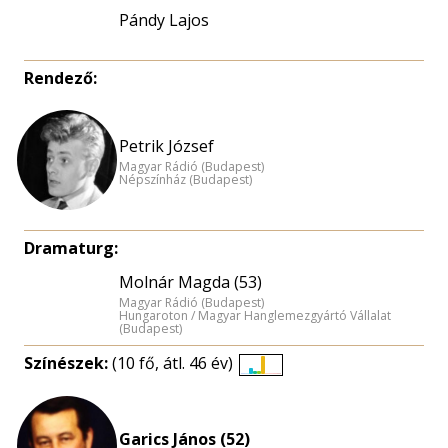
Pándy Lajos
Rendező:
Petrik József
Magyar Rádió (Budapest)
Népszínház (Budapest)
Dramaturg:
Molnár Magda (53)
Magyar Rádió (Budapest)
Hungaroton / Magyar Hanglemezgyártó Vállalat
(Budapest)
Színészek:
(10 fő, átl. 46 év)
Életkori
eloszlás
nagyítása
Garics János (52)