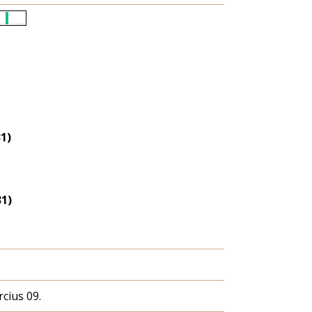
Életkori
eloszlás
nagyítása
31)
31)
cius 09.