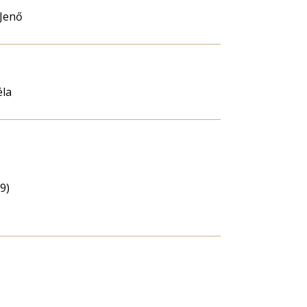
Jenő
éla
9)