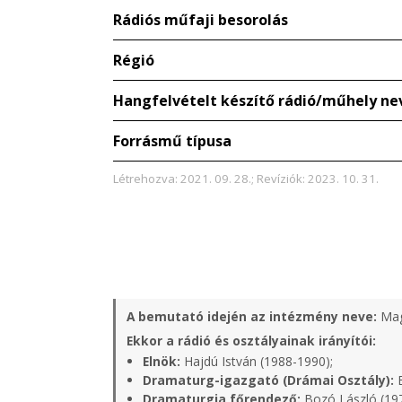
Rádiós műfaji besorolás
Régió
Hangfelvételt készítő rádió/műhely ne
Forrásmű típusa
Létrehozva: 2021. 09. 28.; Revíziók: 2023. 10. 31.
A bemutató idején az intézmény neve:
Mag
Ekkor a rádió és osztályainak irányítói:
Elnök:
Hajdú István (1988-1990);
Dramaturg-igazgató (Drámai Osztály):
B
Dramaturgia főrendező:
Bozó László (19