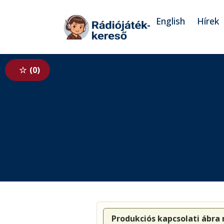
Tovább a navigációhoz
Tovább a tartalomhoz
English
Hírek
0
Produkciós kapcsolati ábra