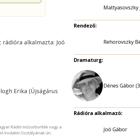
Mattyasovszky 
Rendező:
 rádióra alkalmazta: Joó
Rehorovszky B
Dramaturg:
Dénes Gábor (3
logh Erika (Újságárus
Rádióra alkalmazó:
Magyar Rádió műsorboríték vagy a
Joó Gábor
ió Irodalmi Osztályának ún.