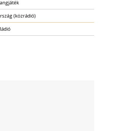
hangjáték
szág (közrádió)
Rádió