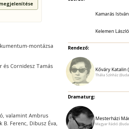
 megjelenítése
Kamarás István
Kelemen László
dokumentum-montázsa
Rendező:
r és Cornidesz Tamás
Kőváry Katalin 
Thália Színház (Buda
Dramaturg:
tó, valamint Ambrus
Mesterházi Már
k B. Ferenc, Dibusz Éva,
Magyar Rádió (Buda