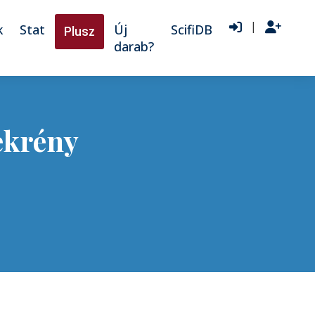
|
k
Stat
Új
ScifiDB
Plusz
darab?
ekrény