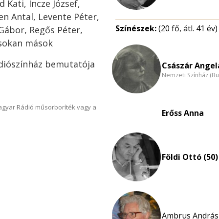
 Kati, Incze József,
en Antal, Levente Péter,
Színészek:
(20 fő, átl. 41 év)
Gábor, Regős Péter,
 sokan mások
ádiószínház bemutatója
Császár Angela
Nemzeti Színház (B
Magyar Rádió műsorboríték vagy a
Erőss Anna
Földi Ottó (50)
Ambrus András 