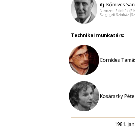
ifj. Kőmíves Sán
Nemzeti Színház (Pé
Szigligeti Színház (S
Technikai munkatárs:
Cornides Tamás
Kosárszky Péter
1981. jan