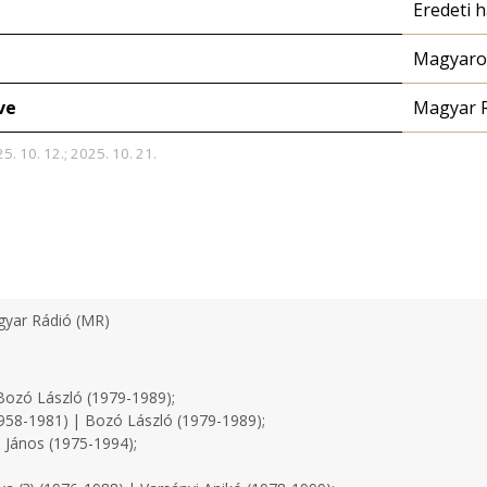
Eredeti 
Magyaror
ve
Magyar 
5. 10. 12.; 2025. 10. 21.
yar Rádió (MR)
ozó László (1979-1989);
958-1981) | Bozó László (1979-1989);
 János (1975-1994);