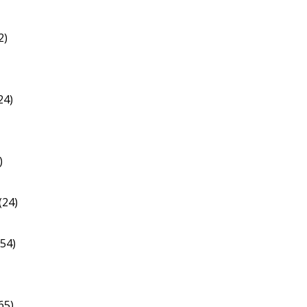
2)
24)
)
(24)
54)
65)