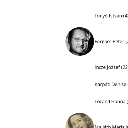
Fonyó István (4
Forgács Péter (
Incze József (22
Kárpáti Denise 
Lóránd Hanna (
Majláth Mária (