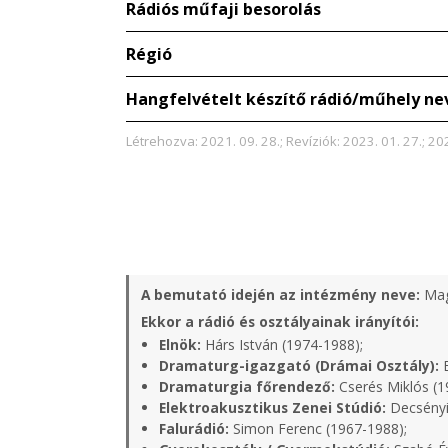
Rádiós műfaji besorolás
Régió
Hangfelvételt készítő rádió/műhely ne
Létrehozva: 2021. 09. 28.; Revíziók: 2023. 01. 27.; 202
A bemutató idején az intézmény neve:
Mag
Ekkor a rádió és osztályainak irányítói:
Elnök:
Hárs István (1974-1988);
Dramaturg-igazgató (Drámai Osztály):
B
Dramaturgia főrendező:
Cserés Miklós (1
Elektroakusztikus Zenei Stúdió:
Decsényi
Falurádió:
Simon Ferenc (1967-1988);