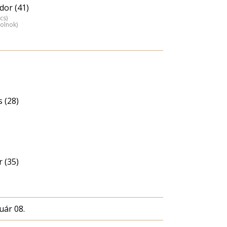
dor (41)
cs)
zolnok)
 (28)
 (35)
uár 08.