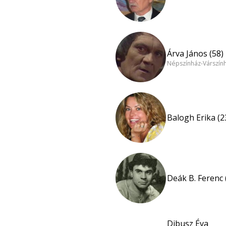
Árva János (58)
Népszínház-Várszín
Balogh Erika (2
Deák B. Ferenc 
Dibusz Éva