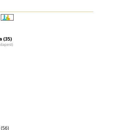
Életkori
eloszlás
nagyítása
 (35)
udapest)
(56)