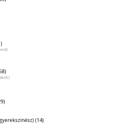
)
est)
58)
skolc)
29)
gyerekszínész) (14)