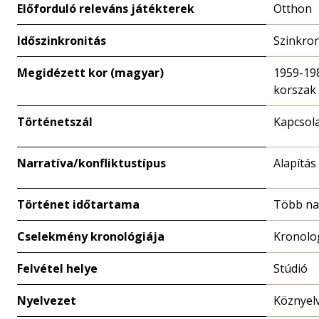
Előforduló releváns játékterek
Otthon
Időszinkronitás
Szinkro
Megidézett kor (magyar)
1959-19
korszak
Történetszál
Kapcsola
Narratíva/konfliktustípus
Alapítás
Történet időtartama
Több n
Cselekmény kronológiája
Kronolo
Felvétel helye
Stúdió
Nyelvezet
Köznyel