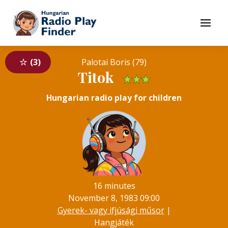
To navigation
To contents
Menu
3
Palotai Boris (79)
Titok
★
★
★
Hungarian radio play for children
16 minutes
November 8, 1983 09:00
Gyerek- vagy ifjúsági műsor
|
Hangjáték