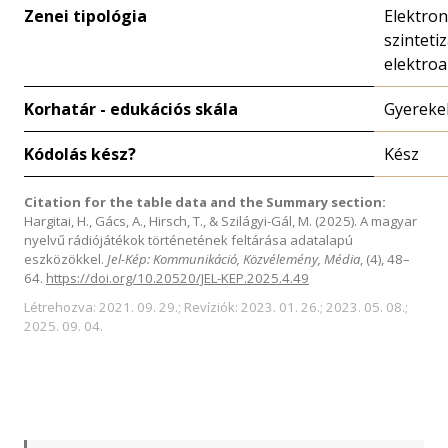
Zenei tipológia
Elektron
szintetiz
elektroa
Korhatár - edukációs skála
Gyereke
Kódolás kész?
Kész
Citation for the table data and the Summary section:
Hargitai, H., Gács, A., Hirsch, T., & Szilágyi-Gál, M. (2025). A magyar
nyelvű rádiójátékok történetének feltárása adatalapú
eszközökkel.
Jel-Kép: Kommunikáció, Közvélemény, Média
, (4), 48–
64.
https://doi.org/10.20520/JEL-KEP.2025.4.49
Létrehozva: 2021. 09. 29.; Revíziók: 2023. 01. 26.; 2023. 05. 08.;
2025. 09. 04.