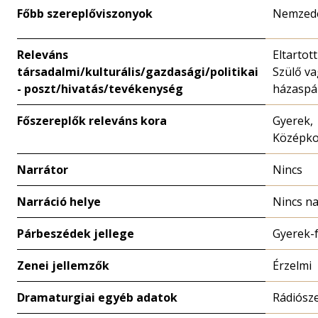
Főbb szereplőviszonyok
Nemzed
Releváns
Eltartot
társadalmi/kulturális/gazdasági/politikai
Szülő va
- poszt/hivatás/tevékenység
házaspá
Főszereplők releváns kora
Gyerek,
Középko
Narrátor
Nincs
Narráció helye
Nincs na
Párbeszédek jellege
Gyerek-f
Zenei jellemzők
Érzelmi
Dramaturgiai egyéb adatok
Rádiósz