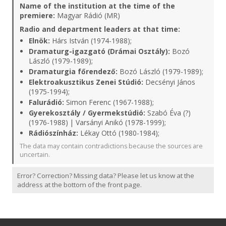
Name of the institution at the time of the
premiere:
Magyar Rádió (MR)
Radio and department leaders at that time:
Elnök:
Hárs István (1974-1988);
Dramaturg-igazgató (Drámai Osztály):
Bozó
László (1979-1989);
Dramaturgia főrendező:
Bozó László (1979-1989);
Elektroakusztikus Zenei Stúdió:
Decsényi János
(1975-1994);
Falurádió:
Simon Ferenc (1967-1988);
Gyerekosztály / Gyermekstúdió:
Szabó Éva (?)
(1976-1988) | Varsányi Anikó (1978-1999);
Rádiószínház:
Lékay Ottó (1980-1984);
The data may contain contradictions because the sources are
uncertain.
Error? Correction? Missing data? Please let us know at the
address at the bottom of the front page.