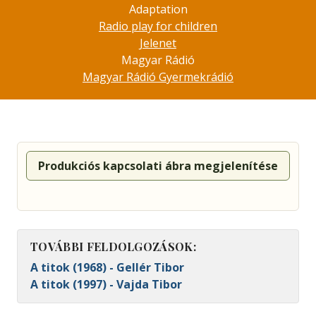
Adaptation
Radio play for children
Jelenet
Magyar Rádió
Magyar Rádió Gyermekrádió
Produkciós kapcsolati ábra megjelenítése
TOVÁBBI FELDOLGOZÁSOK:
A titok (1968) - Gellér Tibor
A titok (1997) - Vajda Tibor