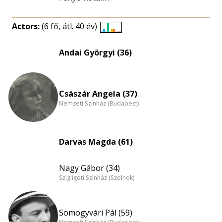
Actors:
(6 fő, átl. 40 év)
Életkori
eloszlás
Andai Györgyi (36)
nagyítása
Császár Angela (37)
Nemzeti Színház (Budapest)
Darvas Magda (61)
Nagy Gábor (34)
Szigligeti Színház (Szolnok)
Somogyvári Pál (59)