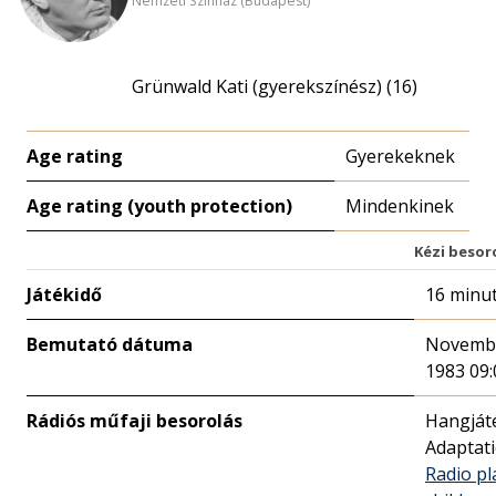
Nemzeti Színház (Budapest)
Grünwald Kati (gyerekszínész) (16)
Age rating
Gyerekeknek
Age rating (youth protection)
Mindenkinek
Kézi besor
Játékidő
16 minu
Bemutató dátuma
Novembe
1983 09:
Rádiós műfaji besorolás
Hangját
Adaptat
Radio pl