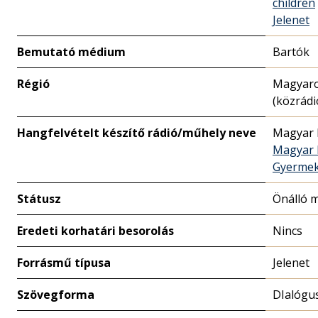
children
Jelenet
Bemutató médium
Bartók
Régió
Magyar
(közrádi
Hangfelvételt készítő rádió/műhely neve
Magyar 
Magyar 
Gyermek
Státusz
Önálló 
Eredeti korhatári besorolás
Nincs
Forrásmű típusa
Jelenet
Szövegforma
DIalógu