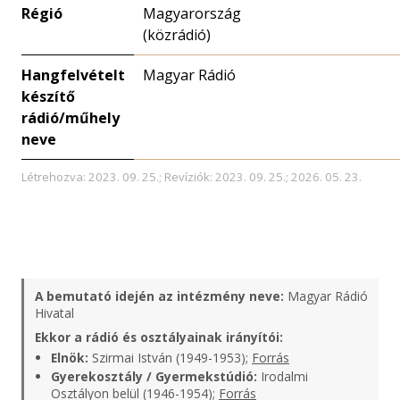
Régió
Magyarország
(közrádió)
Hangfelvételt
Magyar Rádió
készítő
rádió/műhely
neve
Létrehozva: 2023. 09. 25.; Revíziók: 2023. 09. 25.; 2026. 05. 23.
A bemutató idején az intézmény neve:
Magyar Rádió
Hivatal
Ekkor a rádió és osztályainak irányítói:
Elnök:
Szirmai István (1949-1953);
Forrás
Gyerekosztály / Gyermekstúdió:
Irodalmi
Osztályon belül (1946-1954);
Forrás