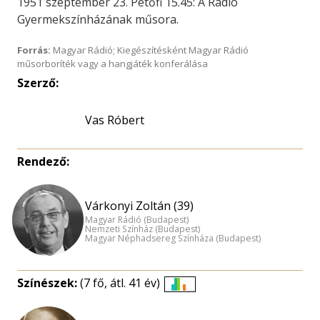
1951 szeptember 23. Petőfi 15.45: A Rádió
Gyermekszínházának műsora.
Forrás:
Magyar Rádió; Kiegészítésként Magyar Rádió
műsorboríték vagy a hangjáték konferálása
Szerző:
Vas Róbert
Rendező:
Várkonyi Zoltán (39)
Magyar Rádió (Budapest)
Nemzeti Színház (Budapest)
Magyar Néphadsereg Színháza (Budapest)
Színészek:
(7 fő, átl. 41 év)
Életkori
eloszlás