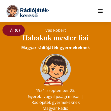
Tovább a navigációhoz
Tovább a tartalomhoz
Menü
0
Vas Róbert
Habakuk mester fiai
Magyar rádiójáték gyermekeknek
1951. szeptember 23.
Gyerek- vagy ifjúsági műsor
|
Rádiójáték gyermekeknek
Magyar Rádió