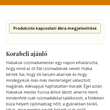
Produkciós kapcsolati ábra megjelenítése
Korabeli ajánló
Habakuk csizmadiamester egy napon elhatározta,
hogy mind az öt fiát csizmadiának neveli. Hiába
kérték fiai, hogy ők tanulni akarnak és hogy
mindegyikük más-más mesterséget választott
magának, édesapjuk hajthatatlan maradt. Éjjel aztán
Habakuk mester furcsa álmot látott: amerre ment,
mindenfelé csak csizmadiákkal találkozott, a földeken
búza helyett cipőmadzag nőtt, a gyárakban bicikli,
lábas, meg minden egyéb helyett csak cipőt