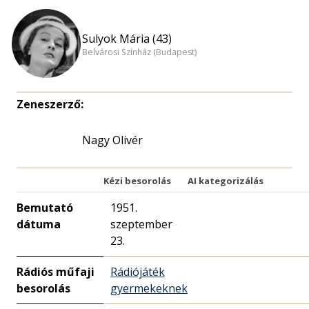
Sulyok Mária (43)
Belvárosi Színház (Budapest)
Zeneszerző:
Nagy Olivér
Kézi besorolás
AI kategorizálás
Bemutató
1951.
dátuma
szeptember
23.
Rádiós műfaji
Rádiójáték
besorolás
gyermekeknek