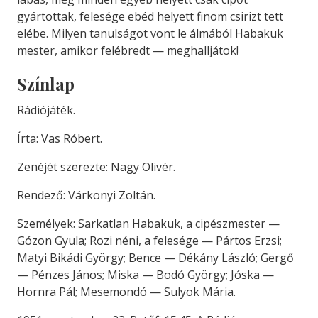
gyártottak, felesége ebéd helyett finom csirizt tett
elébe. Milyen tanulságot vont le álmából Habakuk
mester, amikor felébredt — meghalljátok!
Színlap
Rádiójáték.
Írta: Vas Róbert.
Zenéjét szerezte: Nagy Olivér.
Rendező: Várkonyi Zoltán.
Személyek: Sarkatlan Habakuk, a cipészmester —
Gózon Gyula; Rozi néni, a felesége — Pártos Erzsi;
Matyi Bikádi György; Bence — Dékány László; Gergő
— Pénzes János; Miska — Bodó György; Jóska —
Hornra Pál; Mesemondó — Sulyok Mária.