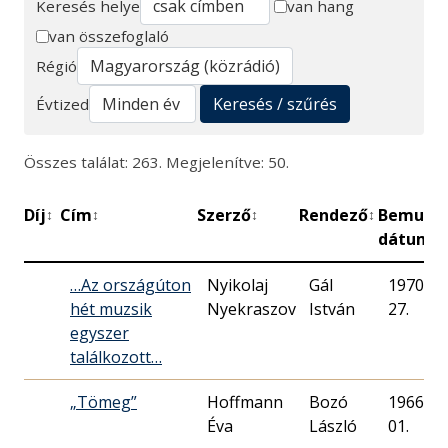
Keresés helye
van hang
van összefoglaló
Keresés
Régió
Keresés / szűrés
Évtized
Összes találat: 263. Megjelenítve: 50.
Díj
Cím
Szerző
Rendező
Bemuta
↕
↕
↕
↕
dátuma
…Az országúton
Nyikolaj
Gál
1970. 10
hét muzsik
Nyekraszov
István
27.
egyszer
találkozott…
„Tömeg”
Hoffmann
Bozó
1966. 09
Éva
László
01.