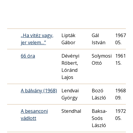
„Ha vitéz vagy,
Lipták
Gál
1967. 02
jer velem…”
Gábor
István
05.
66 óra
Dévényi
Solymosi
1961. 11
Róbert,
Ottó
15.
Lóránd
Lajos
A bálvány (1968)
Lendvai
Bozó
1968. 10
György
László
09.
A besanconi
Stendhal
Baksa-
1972. 02
vádlott
Soós
05.
László