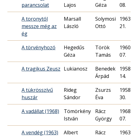
parancsolat
Lajos
Géza
08.
A toronytól
Marsall
Solymosi
1963. 03
messze még az
László
Ottó
21.
ég
A törvényhozó
Hegedűs
Török
1960. 06
Géza
Tamás
07.
A tragikus Zeusz
Lukianosz
Benedek
1958. 04
Árpád
14.
A tükrösszívű
Rideg
Zsurzs
1958. 01
huszár
Sándor
Éva
30.
A vadállat (1968)
Tömörkény
Rácz
1968. 11
István
György
07.
A vendég (1963)
Albert
Rácz
1963. 07