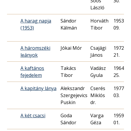
Soós
30.
László
A harag napja
Sándor
Horváth
1953. 03
(1953)
Kálmán
09.
A háromszéki
Jókai Mór
Csajági
1972. 12
leányok
János
21.
A kaftános
Takács
Vadász
1964. 12
fejedelem
Tibor
Gyula
25.
A kapitány lánya
Alekszandr
Cserés
1977. 08
Szergejevics
Miklós
03.
Puskin
dr.
A két csacsi
Goda
Varga
1959. 10
Sándor
Géza
01.