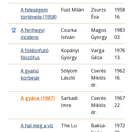
A feleségem
Füst Milán
Zsurzs
1958. 02
története (1958)
Éva
16.
🏆
A ferihegyi
Csurka
Magos
1983. 08
incidens
István
György
03.
A földönfutó
Kopányi
Varga
1976. 03
filozófus
György
Géza
13.
A gyanú
Sólyom
Cserés
1962. 03
körbejár
László
Miklós
16.
dr.
A gyáva (1967)
Sarkadi
Cserés
1967. 01
Imre
Miklós
22.
dr.
A hal meg a víz
The Lu
Baksa-
1972. 08