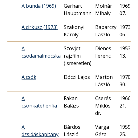
A bunda (1969)
Gerhart
Molnár
1969. 04
Hauptmann
Mihály
07.
A cirkusz (1973)
Szakonyi
Babarczy
1973. 05
Károly
László
06.
A
Szovjet
Dienes
1953. 09
csodamalmocska
rajzfilm
Ferenc
13.
(ismeretlen)
A csók
Dóczi Lajos
Marton
1970. 05
László
30.
A
Fakan
Cserés
1966. 01
csonkatehénfia
Balázs
Miklós
21.
dr.
A
Bárdos
Varga
1959. 08
dzsidáskapitány
László
Géza
25.