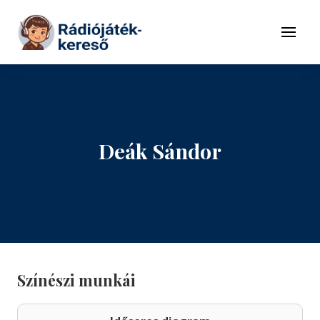
Tovább a navigációhoz
Tovább a tartalomhoz
Menü
Deák Sándor
Színészi munkái