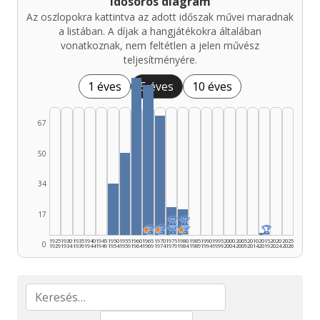
Idősoros diagram
Az oszlopokra kattintva az adott időszak művei maradnak
a listában. A díjak a hangjátékokra általában
vonatkoznak, nem feltétlen a jelen művész
teljesítményére.
1 éves
5 éves
10 éves
67
50
34
17
🏆
🏆
★
🏆
★
🏆
🏆
★
🏆
🏆
1925
1930
1935
1940
1945
1950
1955
1960
1965
1970
1975
1980
1985
1990
1995
2000
2005
2010
2015
2020
2025
0
1929
1934
1939
1944
1949
1954
1959
1964
1969
1974
1979
1984
1989
1994
1999
2004
2009
2014
2019
2024
2026