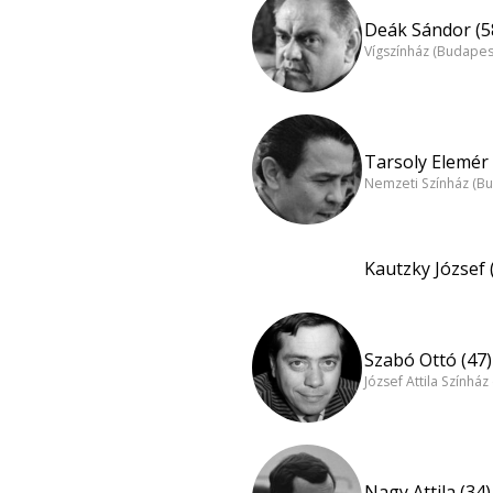
Deák Sándor (5
Vígszínház (Budapes
Tarsoly Elemér 
Nemzeti Színház (B
Kautzky József 
Szabó Ottó (47)
József Attila Színhá
Nagy Attila (34)