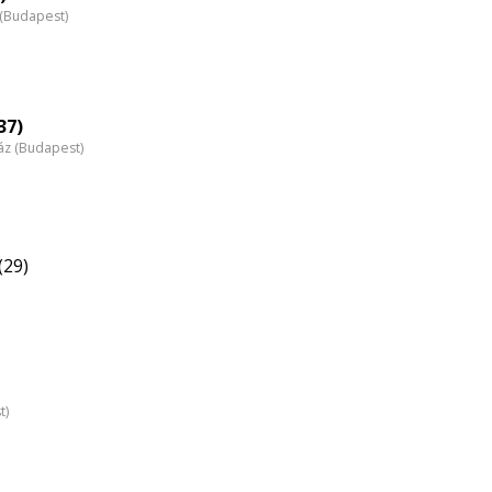
z (Budapest)
37)
áz (Budapest)
(29)
t)