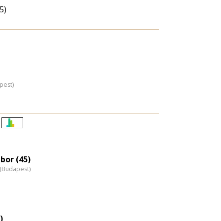
5)
pest)
Életkori
eloszlás
nagyítása
bor (45)
z (Budapest)
)