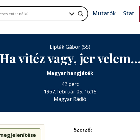
Mutatók
Stat
Lipták Gábor (55)
Ha vitéz vagy, jer velem
Magyar hangjáték
42 perc
1967. február 05. 16:15
Magyar Rádió
Szerző:
 megjelenítése