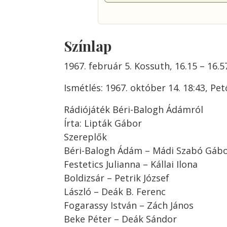
Színlap
1967. február 5. Kossuth, 16.15 – 16.5
Ismétlés: 1967. október 14. 18:43, Pet
Rádiójáték Béri-Balogh Ádámról
Írta: Lipták Gábor
Szereplők
Béri-Balogh Ádám – Mádi Szabó Gáb
Festetics Julianna – Kállai Ilona
Boldizsár – Petrik József
László – Deák B. Ferenc
Fogarassy István – Zách János
Beke Péter – Deák Sándor