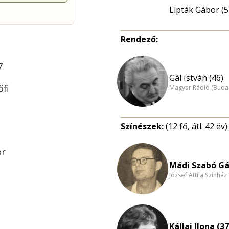
Lipták Gábor (5
Rendező:
7
Gál István (46)
őfi
Magyar Rádió (Buda
Színészek:
(12 fő, átl. 42 év)
or
Mádi Szabó Gá
József Attila Színhá
Kállai Ilona (37