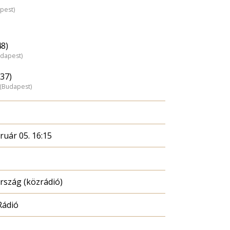
pest)
48)
udapest)
37)
z (Budapest)
ruár 05. 16:15
szág (közrádió)
Rádió