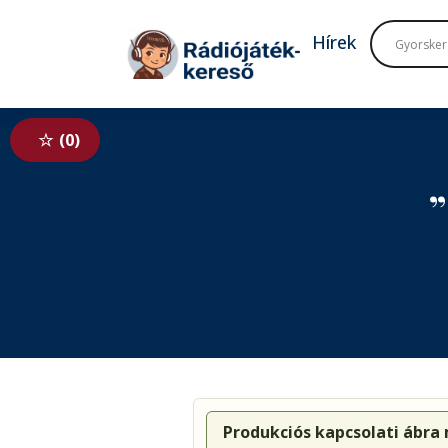
Tovább a navigációhoz
Tovább a tartalomhoz
Hírek
0
„
Produkciós kapcsolati ábra