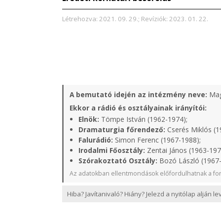
Létrehozva: 2021. 09. 29.; Revíziók: 2023. 01. 22.
A bemutató idején az intézmény neve:
Mag
Ekkor a rádió és osztályainak irányítói:
Elnök:
Tömpe István (1962-1974);
Dramaturgia főrendező:
Cserés Miklós (1
Falurádió:
Simon Ferenc (1967-1988);
Irodalmi Főosztály:
Zentai János (1963-197
Szórakoztató Osztály:
Bozó László (1967-
Az adatokban ellentmondások előfordulhatnak a for
Hiba? Javítanivaló? Hiány? Jelezd a nyitólap alján l