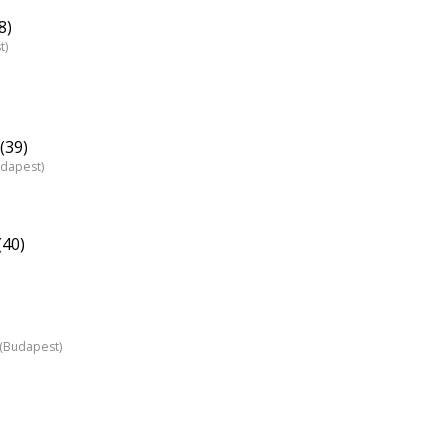
8)
t)
(39)
udapest)
(40)
z (Budapest)