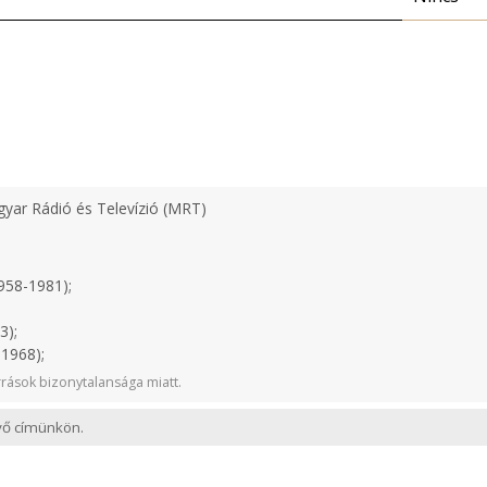
yar Rádió és Televízió (MRT)
958-1981);
3);
1968);
rások bizonytalansága miatt.
evő címünkön.