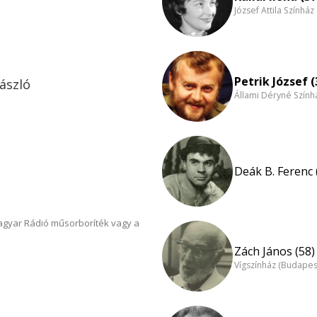
József Attila Színhá
Petrik József (
ászló
Állami Déryné Szính
Deák B. Ferenc 
Magyar Rádió műsorboríték vagy a
Zách János (58)
Vígszínház (Budapes