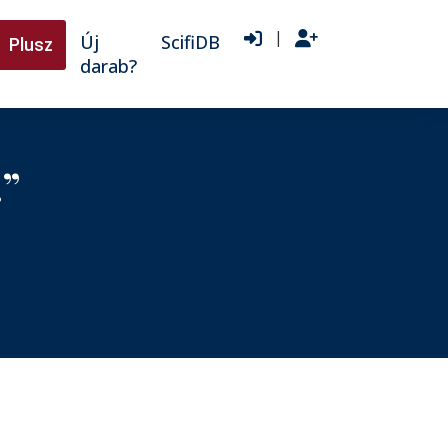
|
Új
ScifiDB
Plusz
darab?
…”