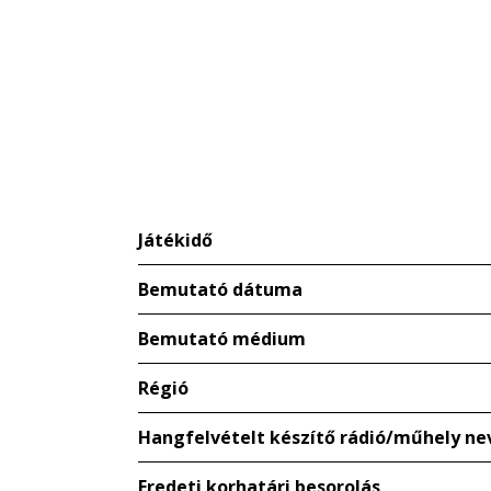
Játékidő
Bemutató dátuma
Bemutató médium
Régió
Hangfelvételt készítő rádió/műhely ne
Eredeti korhatári besorolás