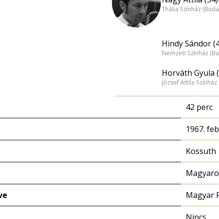
Thália Színház (Buda
Hindy Sándor (
Nemzeti Színház (B
Horváth Gyula (
József Attila Színhá
42 perc
1967. feb
Kossuth
Magyaror
ve
Magyar 
Nincs