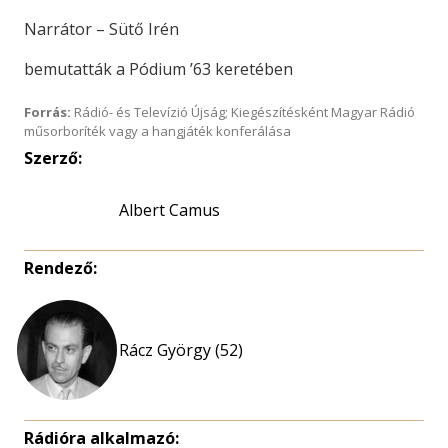
Narrátor – Sütő Irén
bemutatták a Pódium ’63 keretében
Forrás:
Rádió- és Televízió Újság; Kiegészítésként Magyar Rádió
műsorboríték vagy a hangjáték konferálása
Szerző:
Albert Camus
Rendező:
Rácz György (52)
Rádióra alkalmazó: