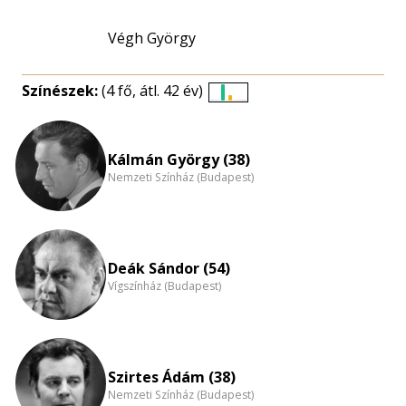
Végh György
Színészek:
(4 fő, átl. 42 év)
Életkori
eloszlás
nagyítása
Kálmán György (38)
Nemzeti Színház (Budapest)
Deák Sándor (54)
Vígszínház (Budapest)
Szirtes Ádám (38)
Nemzeti Színház (Budapest)