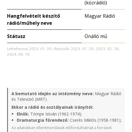
(közrádió)
Hangfelvételt készítő
Magyar Rádió
rádió/műhely neve
Státusz
Önálló mű
Létrehozva: 2023. 01. 30.; Revíziók: 2023. 01. 30.; 2023. 02. 18.;
2024. 09. 19.
A bemutató idején az intézmény neve:
Magyar Rádió
és Televízió (MRT)
Ekkor a rádió és osztályainak irányítói:
Elnök:
Tömpe István (1962-1974);
Dramaturgia főrendező:
Cserés Miklós (1958-1981);
Az adatokban ellentmondások előfordulhatnak a források