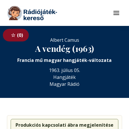
Tovább a navigációhoz
Tovább a tartalomhoz
Menü
0
Albert Camus
A vendég (1963)
Francia mű magyar hangjáték-változata
1963. július 05.
Hangjáték
Magyar Rádió
Produkciós kapcsolati ábra megjelenítése