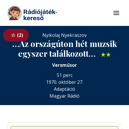
Tovább a navigációhoz
Tovább a tartalomhoz
Menü
2
Nyikolaj Nyekraszov
…Az országúton hét muzsik
egyszer találkozott…
★
★
Versműsor
51 perc
1970. október 27.
Adaptáció
Magyar Rádió