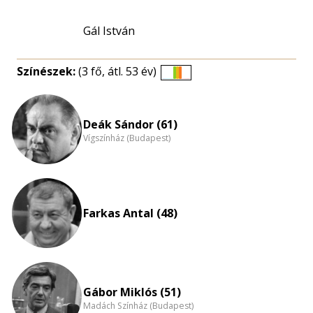
Gál István
Színészek:
(3 fő, átl. 53 év)
Életkori
eloszlás
nagyítása
Deák Sándor (61)
Vígszínház (Budapest)
Farkas Antal (48)
Gábor Miklós (51)
Madách Színház (Budapest)