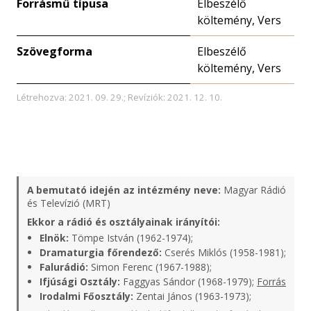
Forrásmű típusa
Elbeszélő
költemény, Vers
Szövegforma
Elbeszélő
költemény, Vers
Létrehozva: 2021. 09. 29.; Revíziók: 2021. 12. 10.
A bemutató idején az intézmény neve:
Magyar Rádió
és Televízió (MRT)
Ekkor a rádió és osztályainak irányítói:
Elnök:
Tömpe István (1962-1974);
Dramaturgia főrendező:
Cserés Miklós (1958-1981);
Falurádió:
Simon Ferenc (1967-1988);
Ifjúsági Osztály:
Faggyas Sándor (1968-1979);
Forrás
Irodalmi Főosztály:
Zentai János (1963-1973);