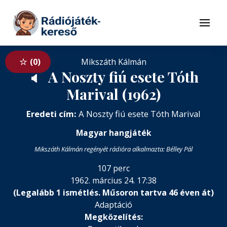
Tovább a navigációhoz
Tovább a tartalomhoz
Menü
0
Mikszáth Kálmán
A Noszty fiú esete Tóth
🔈
Marival (1962)
Eredeti cím:
A Noszty fiú esete Tóth Marival
Magyar hangjáték
Mikszáth Kálmán regényét rádióra alkalmazta: Bélley Pál
107 perc
1962. március 24. 17:38
(Legalább 1 ismétlés. Műsoron tartva 46 éven át)
Adaptáció
Megközelítés: