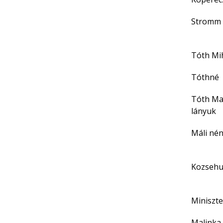
Stromm
Tóth Mi
Tóthné
Tóth Mar
lányuk
Máli nén
Kozseh
Miniszt
Malinka