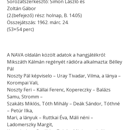
Sorozatszerkesztő: Simon László és
Zoltán Gábor
(2.(befejező) rész: holnap, B. 14.05)
Összejátszás: 1962. márc. 24.
(53+54 perc)
A NAVA oldalán közölt adatok a hangjátékról:
Mikszáth Kálmán regényét rádióra alkalmazta: Bélley
Pál
Noszty Pál képviselo – Uray Tivadar, Vilma, a lánya –
Korompai Vali,
Noszty Feri – Kállai Ferenc, Kopereczky – Balázs
Samu, Stromm –
Szakáts Miklós, Tóth Mihály – Deák Sándor, Tóthné
– Petúr Ilka,
Mari, a lányuk – Ruttkai Éva, Máli néni –
Ladomerszky Margit,