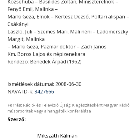
Kozsehuba – Basilides Zoltán, Miniszterelnök –
Fenyő Emil, Malinka –
Márki Géza, Elnök – Kertész Dezső, Poltári alispán –
Csákányi
László, Juli – Szemes Mari, Máli néni – Ladomerszky
Margit, Malinka
– Márki Géza, Pázmár doktor – Zách János
Km. Boros Lajos és népizenekara
Rendezo: Benedek Árpád (1962)
Ismétlések dátumai: 2008-06-30
NAVA ID-k:
3427666
Forrás:
Rádió- és Televízió Újság; Kiegészítésként Magyar Rádió
műsorboríték vagy a hangjáték konferálása
Szerző:
Mikszáth Kálmán