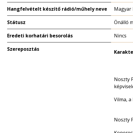
Hangfelvételt készítő rádió/műhely neve
Magyar 
Státusz
Önálló 
Eredeti korhatári besorolás
Nincs
Szereposztás
Karakte
Noszty P
képvisel
Vilma, a
Noszty F
Koperec