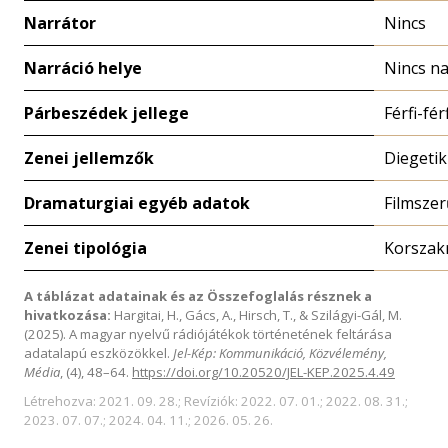
Narrátor
Nincs
Narráció helye
Nincs na
Párbeszédek jellege
Férfi-fér
Zenei jellemzők
Diegetik
Dramaturgiai egyéb adatok
Filmszer
Zenei tipológia
Korszakr
A táblázat adatainak és az Összefoglalás résznek a
hivatkozása:
Hargitai, H., Gács, A., Hirsch, T., & Szilágyi-Gál, M.
(2025). A magyar nyelvű rádiójátékok történetének feltárása
adatalapú eszközökkel.
Jel-Kép: Kommunikáció, Közvélemény,
Média
, (4), 48–64.
https://doi.org/10.20520/JEL-KEP.2025.4.49
Létrehozva: 2021. 09. 28.; Revíziók: 2022. 07. 01.; 2022. 08. 31.;
2023. 07. 07.; 2024. 04. 11.; 2026. 05. 26.