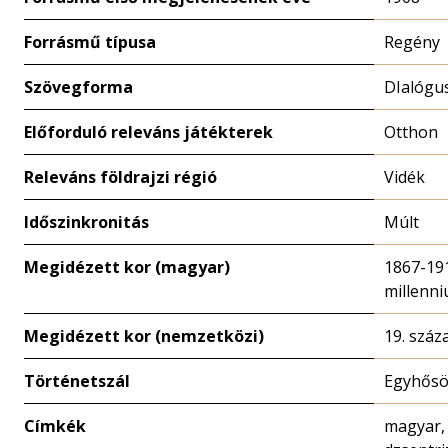
Forrásmű típusa
Regény
Szövegforma
DIalógu
Előforduló releváns játékterek
Otthon
Releváns földrajzi régió
Vidék
Időszinkronitás
Múlt
Megidézett kor (magyar)
1867-191
millenni
Megidézett kor (nemzetközi)
19. száz
Történetszál
Egyhősö
Címkék
magyar, 