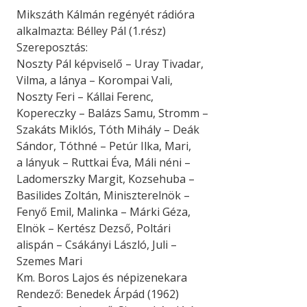
Mikszáth Kálmán regényét rádióra
alkalmazta: Bélley Pál (1.rész)
Szereposztás:
Noszty Pál képviselő – Uray Tivadar,
Vilma, a lánya – Korompai Vali,
Noszty Feri – Kállai Ferenc,
Kopereczky – Balázs Samu, Stromm –
Szakáts Miklós, Tóth Mihály – Deák
Sándor, Tóthné – Petúr Ilka, Mari,
a lányuk – Ruttkai Éva, Máli néni –
Ladomerszky Margit, Kozsehuba –
Basilides Zoltán, Miniszterelnök –
Fenyő Emil, Malinka – Márki Géza,
Elnök – Kertész Dezső, Poltári
alispán – Csákányi László, Juli –
Szemes Mari
Km. Boros Lajos és népizenekara
Rendező: Benedek Árpád (1962)