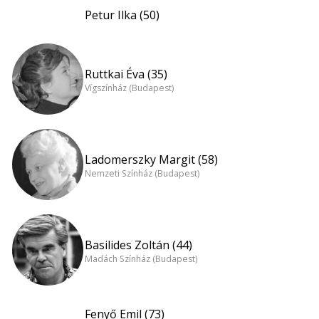
Petur Ilka (50)
Ruttkai Éva (35)
Vígszínház (Budapest)
Ladomerszky Margit (58)
Nemzeti Színház (Budapest)
Basilides Zoltán (44)
Madách Színház (Budapest)
Fenyő Emil (73)