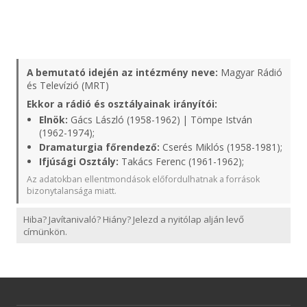
A bemutató idején az intézmény neve:
Magyar Rádió
és Televízió (MRT)
Ekkor a rádió és osztályainak irányítói:
Elnök:
Gács László (1958-1962) | Tömpe István
(1962-1974);
Dramaturgia főrendező:
Cserés Miklós (1958-1981);
Ifjúsági Osztály:
Takács Ferenc (1961-1962);
Az adatokban ellentmondások előfordulhatnak a források
bizonytalansága miatt.
Hiba? Javítanivaló? Hiány? Jelezd a nyitólap alján levő
címünkön.