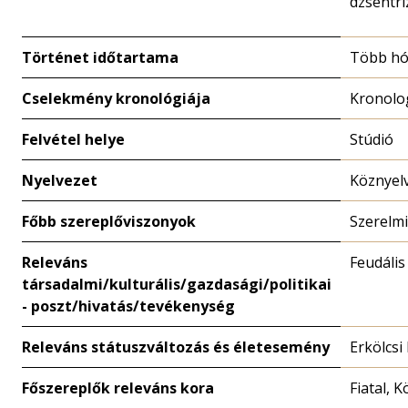
dzsentr
Történet időtartama
Több h
Cselekmény kronológiája
Kronolo
Felvétel helye
Stúdió
Nyelvezet
Köznyel
Főbb szereplőviszonyok
Szerelmi
Releváns
Feudális
társadalmi/kulturális/gazdasági/politikai
- poszt/hivatás/tevékenység
Releváns státuszváltozás és életesemény
Erkölcsi
Főszereplők releváns kora
Fiatal, 