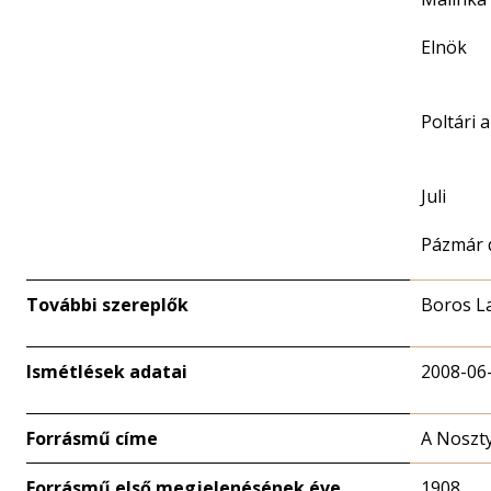
Elnök
Poltári 
Juli
Pázmár 
További szereplők
Boros L
Ismétlések adatai
2008-06
Forrásmű címe
A Noszty
Forrásmű első megjelenésének éve
1908