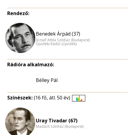
Rendező:
Benedek Árpád (37)
József Attila Színház (Budapest)
Újvidéki Rádió (Újvidék)
Rádióra alkalmazó:
Bélley Pál
Színészek:
(16 fő, átl. 50 év)
Életkori
eloszlás
nagyítása
Uray Tivadar (67)
Madách Színház (Budapest)