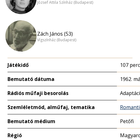
József Attila Színház (Budapest)
Zách János (53)
Vígszínház (Budapest)
Játékidő
107 perc
Bemutató dátuma
1962. má
Rádiós műfaji besorolás
Adaptác
Szemléletmód, alműfaj, tematika
Romanti
Bemutató médium
Petőfi
Régió
Magyaro