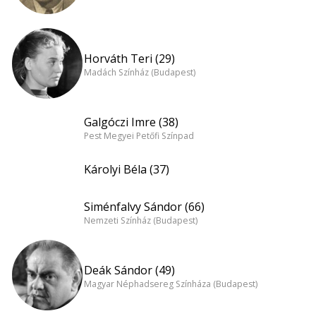
Horváth Teri (29)
Madách Színház (Budapest)
Galgóczi Imre (38)
Pest Megyei Petőfi Színpad
Károlyi Béla (37)
Siménfalvy Sándor (66)
Nemzeti Színház (Budapest)
Deák Sándor (49)
Magyar Néphadsereg Színháza (Budapest)