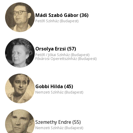
eloszlás
nagyítása
Mádi Szabó Gábor (36)
Petőfi Színház (Budapest)
Orsolya Erzsi (57)
Petőfi / Jókai Színház (Budapest)
Fővárosi Operettszínház (Budapest)
Gobbi Hilda (45)
Nemzeti Színház (Budapest)
Szemethy Endre (55)
Nemzeti Színház (Budapest)