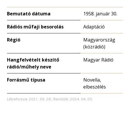
Bemutató dátuma
1958. január 30.
Rádiós műfaji besorolás
Adaptáció
Régió
Magyarország
(közrádió)
Hangfelvételt készítő
Magyar Rádió
rádió/műhely neve
Forrásmű típusa
Novella,
elbeszélés
Létrehozva: 2021. 09. 28.; Revíziók: 2024. 04. 05.