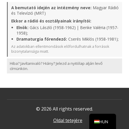
A bemutató idején az intézmény neve:
Magyar Rádió
és Televízió (MRT)
Ekkor a rádió és osztályainak irányítói:
Elnök:
Gács László (1958-1962) | Benke Valéria (1957-
1958);
Dramaturgia főrendező:
Cserés Miklós (1958-1981);
Az adatokban ellentmondások előfordulhatnak a források
bizonytalansága miatt.
Hiba? Javítanivaló? Hiány? Jelezd a nyitólap alján levő
címünkön.
© 2026 All rights reserved.
Oldal tetejére
HUN