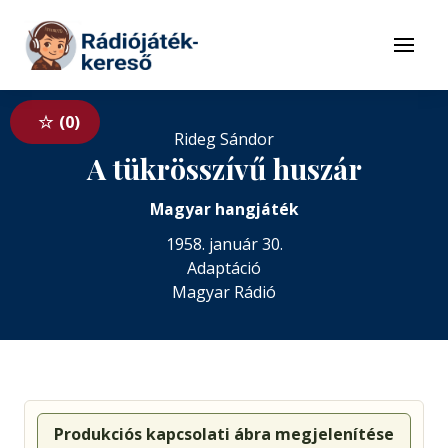
Tovább a navigációhoz
Tovább a tartalomhoz
Menü
0
Rideg Sándor
A tükrösszívű huszár
Magyar hangjáték
1958. január 30.
Adaptáció
Magyar Rádió
Produkciós kapcsolati ábra megjelenítése