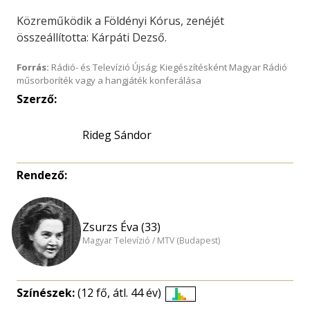
Közreműködik a Földényi Kórus, zenéjét
összeállította: Kárpáti Dezső.
Forrás:
Rádió- és Televízió Újság; Kiegészítésként Magyar Rádió
műsorboríték vagy a hangjáték konferálása
Szerző:
Rideg Sándor
Rendező:
Zsurzs Éva (33)
Magyar Televízió / MTV (Budapest)
Színészek:
(12 fő, átl. 44 év)
Életkori