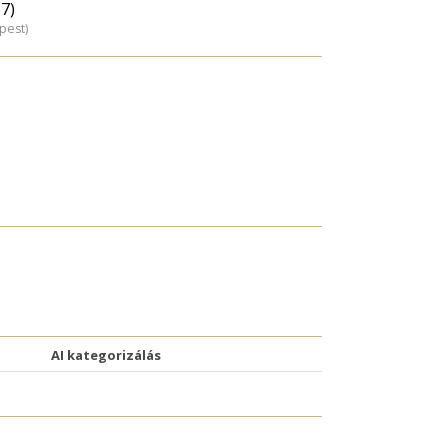
67)
pest)
AI kategorizálás