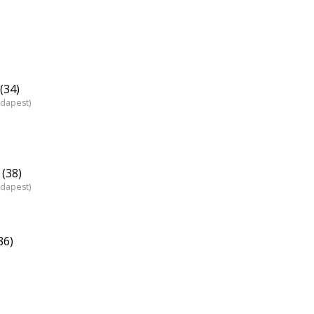
(34)
udapest)
(38)
udapest)
36)