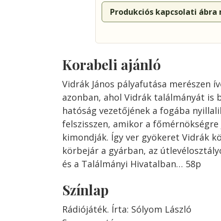
Produkciós kapcsolati ábra
Korabeli ajánló
Vidrák János pályafutása merészen ível
azonban, ahol Vidrák találmányát is 
hatóság vezetőjének a fogába nyillalik
felszisszen, amikor a főmérnökségre 
kimondják. Így ver gyökeret Vidrák k
körbejár a gyárban, az útlevélosztál
és a Találmányi Hivatalban… 58p
Színlap
Rádiójáték. Írta: Sólyom László