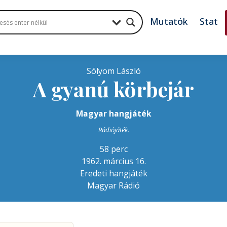
Mutatók
Stat
Sólyom László
A gyanú körbejár
Magyar hangjáték
Rádiójáték.
58 perc
1962. március 16.
Eredeti hangjáték
Magyar Rádió