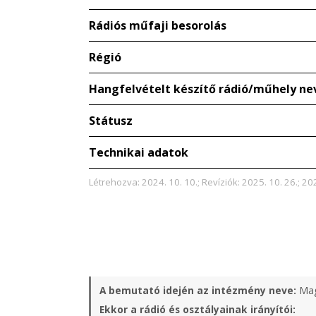
Rádiós műfaji besorolás
Régió
Hangfelvételt készítő rádió/műhely ne
Státusz
Technikai adatok
Létrehozva: 2024. 10. 10.; Revíziók: 2025. 10. 26.; 20
A bemutató idején az intézmény neve:
Mag
Ekkor a rádió és osztályainak irányítói: