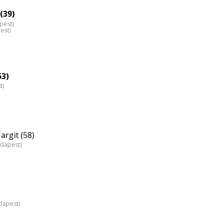
(39)
pest)
est)
53)
t)
rgit (58)
udapest)
dapest)