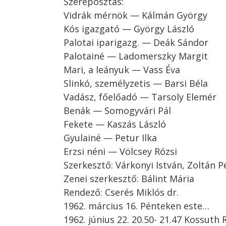
Szereposztás:
Vidrák mérnök — Kálmán György
Kós igazgató — György László
Palotai iparigazg. — Deák Sándor
Palotainé — Ladomerszky Margit
Mari, a leányuk — Vass Éva
Slinkó, személyzetis — Barsi Béla
Vadász, főelőadó — Tarsoly Elemér
Benák — Somogyvári Pál
Fekete — Kaszás László
Gyulainé — Petur Ilka
Erzsi néni — Völcsey Rózsi
Szerkesztő: Várkonyi István, Zoltán P
Zenei szerkesztő: Bálint Mária
Rendező: Cserés Miklós dr.
1962. március 16. Pénteken este…
1962. június 22. 20.50- 21.47 Kossuth 