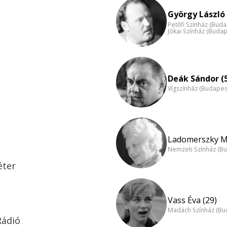
György László 
Petőfi Színház (Buda
Jókai Színház (Budap
Deák Sándor (
Vígszínház (Budapes
Ladomerszky Ma
Nemzeti Színház (B
éter
Vass Éva (29)
Madách Színház (Bu
Rádió