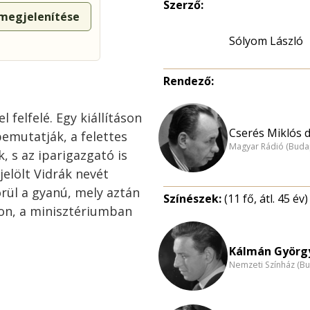
Szerző:
 megjelenítése
Sólyom László
Rendező:
 felfelé. Egy kiállításon
Cserés Miklós dr
bemutatják, a felettes
Magyar Rádió (Buda
, s az iparigazgató is
jelölt Vidrák nevét
örül a gyanú, mely aztán
Színészek:
(11 fő, átl. 45 év)
yon, a minisztériumban
Kálmán György
Nemzeti Színház (B