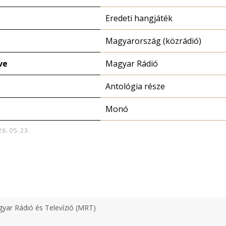
Eredeti hangjáték
Magyarország (közrádió)
ve
Magyar Rádió
Antológia része
Monó
26. 05. 23.
yar Rádió és Televízió (MRT)