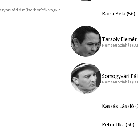
Magyar Rádió műsorboríték vagy a
Barsi Béla (56)
Tarsoly Elemér 
Nemzeti Színház (B
Somogyvári Pál 
Nemzeti Színház (B
Kaszás László (
Petur Ilka (50)