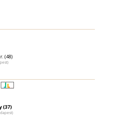
. (48)
pest)
Életkori
eloszlás
nagyítása
 (37)
udapest)