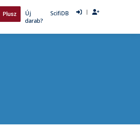
|
Új
ScifiDB
Plusz
darab?