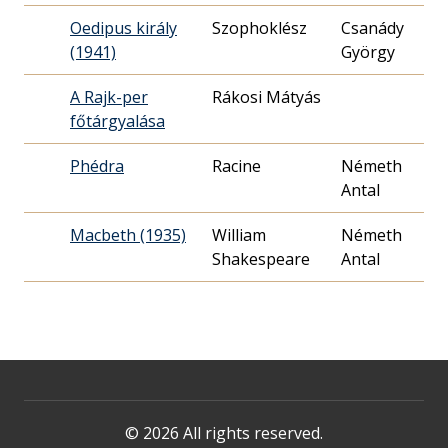
Oedipus király
Szophoklész
Csanády
(1941)
György
2
A Rajk-per
Rákosi Mátyás
főtárgyalása
1
Phédra
Racine
Németh
Antal
0
Macbeth (1935)
William
Németh
Shakespeare
Antal
0
© 2026 All rights reserved.