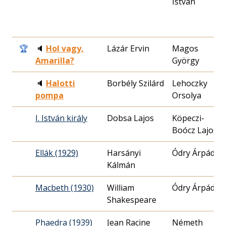
István
0
🏆
🔈
Hol vagy,
Lázár Ervin
Magos
Amarilla?
György
0
🔈
Halotti
Borbély Szilárd
Lehoczky
pompa
Orsolya
0
I. István király
Dobsa Lajos
Köpeczi-
Boócz Lajos
2
Ellák (1929)
Harsányi
Ódry Árpád
Kálmán
1
Macbeth (1930)
William
Ódry Árpád
Shakespeare
0
Phaedra (1939)
Jean Racine
Németh