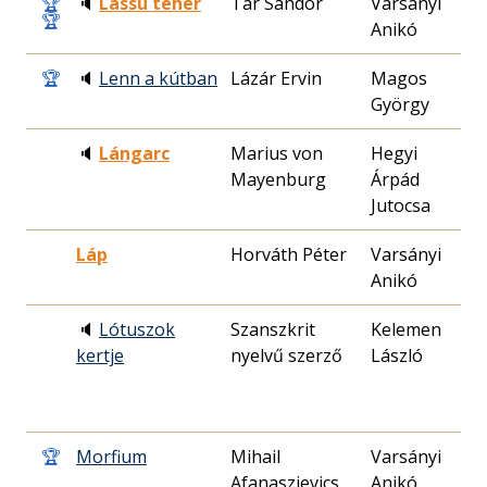
🏆
🔈
Lassú teher
Tar Sándor
Varsányi
🏆
Anikó
2
🏆
🔈
Lenn a kútban
Lázár Ervin
Magos
György
2
🔈
Lángarc
Marius von
Hegyi
Mayenburg
Árpád
0
Jutocsa
Láp
Horváth Péter
Varsányi
Anikó
2
🔈
Lótuszok
Szanszkrit
Kelemen
kertje
nyelvű szerző
László
1
🏆
Morfium
Mihail
Varsányi
Afanaszjevics
Anikó
2