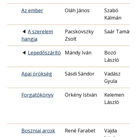
Az ember
Oláh János
Szabó
Kálmán
2
🔈
A szerelem
Pacskovszky
Saár Tamás
hangja
Zsolt
0
🔈
Lepedőszárító
Mándy Iván
Bozó
László
2
Apai örökség
Sásdi Sándor
Vadász
Gyula
0
Forgatókönyv
Örkény István
Kelemen
László
1
Boszniai arcok
René Farabet
Vajda