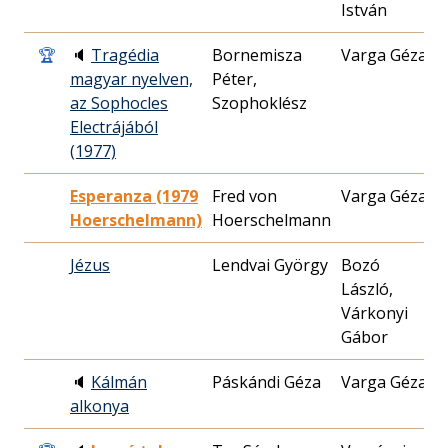
István
0
🏆
🔈
Tragédia
Bornemisza
Varga Géza
magyar nyelven,
Péter,
2
az Sophocles
Szophoklész
Electrájából
(1977)
Esperanza (1979
Fred von
Varga Géza
Hoerschelmann)
Hoerschelmann
1
Jézus
Lendvai György
Bozó
László,
1
Várkonyi
Gábor
🔈
Kálmán
Páskándi Géza
Varga Géza
alkonya
0