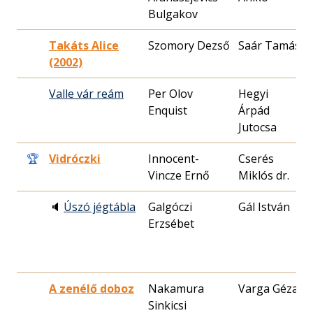
Bulgakov
Takáts Alice
Szomory Dezső
Saár Tamás
(2002)
1
Valle vár reám
Per Olov
Hegyi
Enquist
Árpád
2
Jutocsa
🏆
Vidróczki
Innocent-
Cserés
Vincze Ernő
Miklós dr.
3
🔈
Úszó jégtábla
Galgóczi
Gál István
Erzsébet
1
A zenélő doboz
Nakamura
Varga Géza
Sinkicsi
2