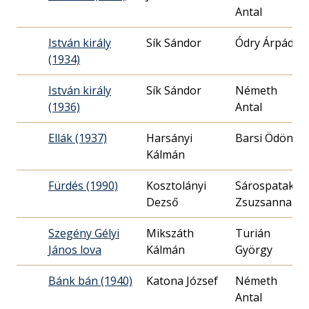
Antal
2
István király
Sík Sándor
Ódry Árpád
(1934)
2
István király
Sík Sándor
Németh
(1936)
Antal
2
Ellák (1937)
Harsányi
Barsi Ödön
Kálmán
0
Fürdés (1990)
Kosztolányi
Sárospataki
Dezső
Zsuzsanna
1
Szegény Gélyi
Mikszáth
Turián
János lova
Kálmán
György
Bánk bán (1940)
Katona József
Németh
Antal
1