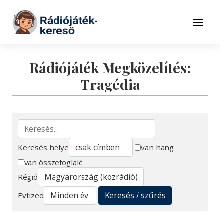
Tovább a navigációhoz
Tovább a tartalomhoz
Menü
Rádiójáték Megközelítés:
Tragédia
Keresés helye
van hang
van összefoglaló
Keresés
Régió
Keresés / szűrés
Évtized