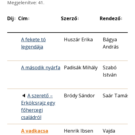
Megjelenítve: 41.
Díj
Cím
Szerző
Rendező
B
↕
↕
↕
↕
d
A fekete tó
Huszár Erika
Bágya
legendája
András
1
A második nyárfa
Padisák Mihály
Szabó
István
0
🔈
A szerető –
Bródy Sándor
Saár Tamás
Erkölcsrajz egy
1
főhercegi
családról
A vadkacsa
Henrik Ibsen
Vajda