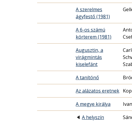
A szerelmes
Gell
ágyfestő (1981)
A 6-os számú
Ant
kórterem (1981)
Cse
Augusztin, a
Carl
virágmintás
Sch
kiselefánt
Sza
A tanítónő
Bró
Az alázatos eretnek
Kop
A megye királya
Iva
🔈
A helyszín
Sán