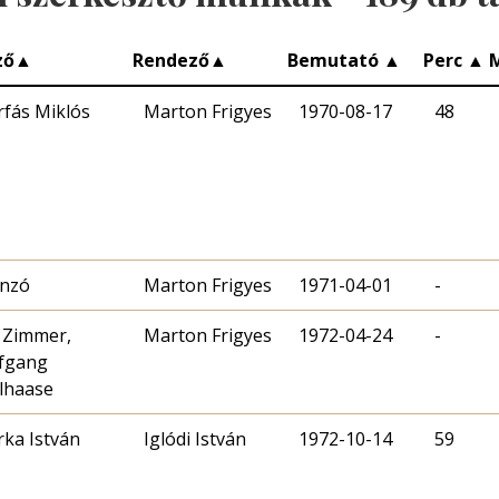
ző
▲
Rendező
▲
Bemutató
▲
Perc
▲
rfás Miklós
Marton Frigyes
1970-08-17
48
onzó
Marton Frigyes
1971-04-01
-
a Zimmer,
Marton Frigyes
1972-04-24
-
fgang
lhaase
rka István
Iglódi István
1972-10-14
59