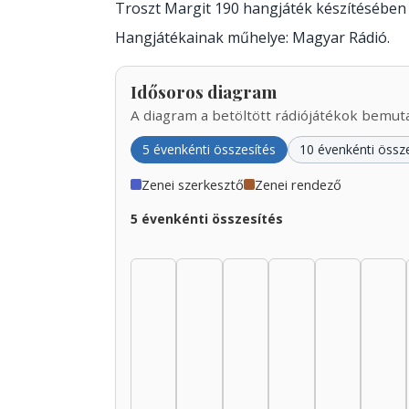
Troszt Margit 190 hangjáték készítésében
Hangjátékainak műhelye: Magyar Rádió.
Idősoros diagram
A diagram a betöltött rádiójátékok bemutat
5 évenkénti összesítés
10 évenkénti össz
Zenei szerkesztő
Zenei rendező
5 évenkénti összesítés