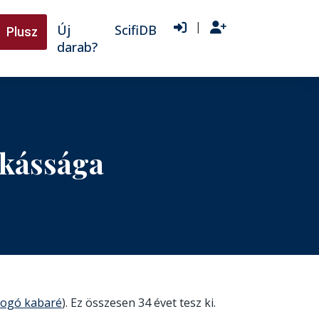
|
Új
ScifiDB
Plusz
darab?
nkássága
togó kabaré
). Ez összesen 34 évet tesz ki.