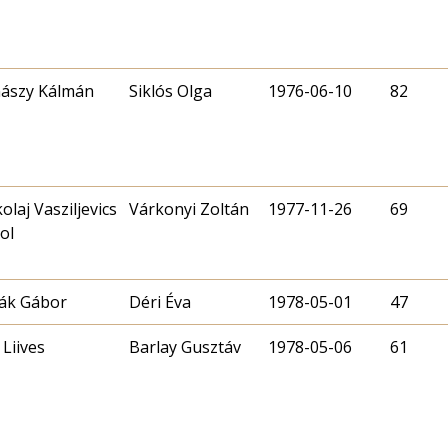
ászy Kálmán
Siklós Olga
1976-06-10
82
olaj Vasziljevics
Várkonyi Zoltán
1977-11-26
69
ol
ták Gábor
Déri Éva
1978-05-01
47
 Liives
Barlay Gusztáv
1978-05-06
61