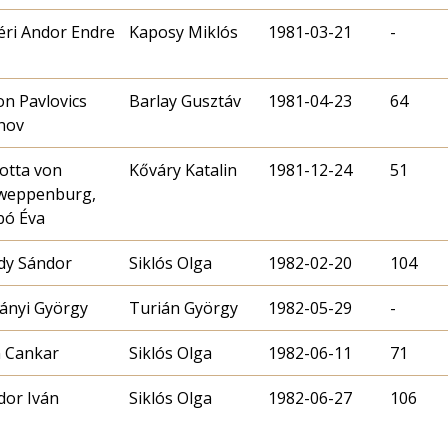
éri Andor Endre
Kaposy Miklós
1981-03-21
-
on Pavlovics
Barlay Gusztáv
1981-04-23
64
hov
otta von
Kőváry Katalin
1981-12-24
51
weppenburg,
bó Éva
dy Sándor
Siklós Olga
1982-02-20
104
ányi György
Turián György
1982-05-29
-
n Cankar
Siklós Olga
1982-06-11
71
dor Iván
Siklós Olga
1982-06-27
106