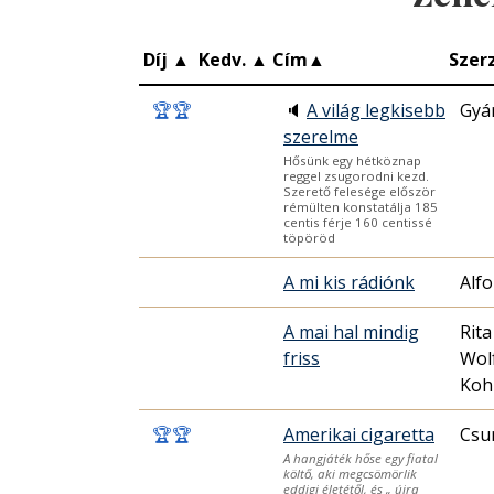
Díj
▲
Kedv.
▲
Cím
▲
Szer
🏆
🏆
🔈
A világ legkisebb
Gyá
szerelme
Hősünk egy hétköznap
reggel zsugorodni kezd.
Szerető felesége először
rémülten konstatálja 185
centis férje 160 centissé
töpöröd
A mi kis rádiónk
Alf
A mai hal mindig
Rit
friss
Wol
Koh
🏆
🏆
Amerikai cigaretta
Csu
A hangjáték hőse egy fiatal
költő, aki megcsömörlik
eddigi életétől, és „ újra