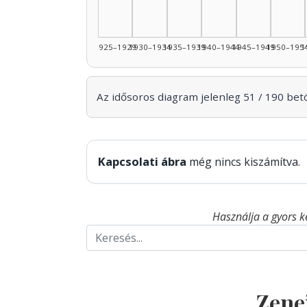
1925–1929
1930–1934
1935–1939
1940–1944
1945–1949
1950–195
1
Az idősoros diagram jelenleg 51 / 190 betöl
Kapcsolati ábra
még nincs kiszámítva.
Használja a gyors k
Zene