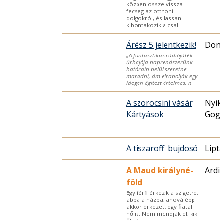
közben össze-vissza
fecseg az otthoni
dolgokról, és lassan
kibontakozik a csal
Árész 5 jelentkezik!
Don
„A fantasztikus rádiójáték
űrhajója naprendszerünk
határain belül szeretne
maradni, ám elrabolják egy
idegen égitest értelmes, n
A szorocsini vásár;
Nyik
Kártyások
Gog
A tiszaroffi bujdosó
Lip
A Maud királyné-
Ardi
föld
Egy férfi érkezik a szigetre,
abba a házba, ahová épp
akkor érkezett egy fiatal
nő is. Nem mondják el, kik