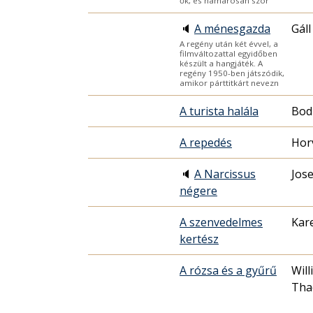
ők, és hamarosan szor
🔈
A ménesgazda
Gáll
A regény után két évvel, a
filmváltozattal egyidőben
készült a hangjáték. A
regény 1950-ben játszódik,
amikor párttitkárt nevezn
A turista halála
Bod
A repedés
Hor
🔈
A Narcissus
Jos
négere
A szenvedelmes
Kar
kertész
A rózsa és a gyűrű
Wil
Tha