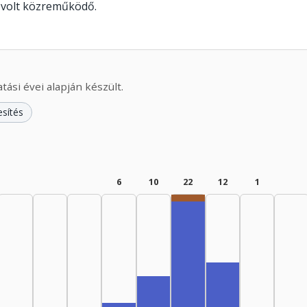
 volt közreműködő.
ási évei alapján készült.
esítés
6
10
22
12
1
Zenei rendező, 1980–19
Zenei szerkesztő, 1980