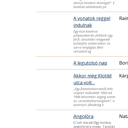
akarja kezdeni önmagát”. E
különös vállalkozás pe
A vonatok reggel
Rai
indulnak
Egy észt kisváros
pályaudvarán feltűnik egy
férfi, beszédbe elegyedik
különféle emberekkel, és
sorra lenyűgözi őket
célratörő eg
A legutolsó nap
Bori
Akkor még Klotild
Kár
utca volt…
„Egy fiatalemberekből álló
csoport működött 1943-tól
1944 december végéig szinte
az „oroszlánbarlangban”, a
vezérkari főnökség k
Angolóra
Nat
(Cseh darab) Egy kislány
angolórára megy. Tanulás