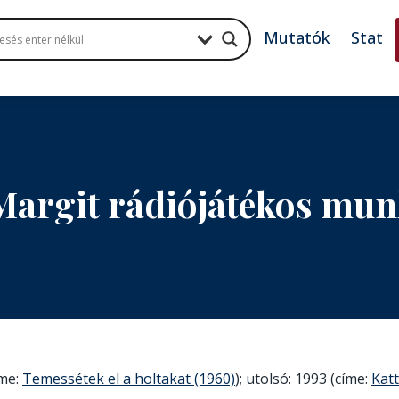
Mutatók
Stat
Margit rádiójátékos mu
íme:
Temessétek el a holtakat (1960)
); utolsó: 1993 (címe:
Kat