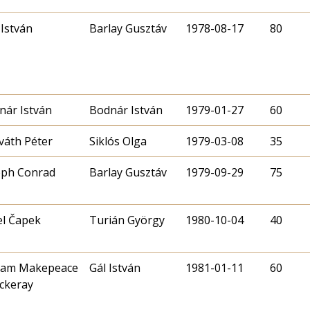
 István
Barlay Gusztáv
1978-08-17
80
nár István
Bodnár István
1979-01-27
60
váth Péter
Siklós Olga
1979-03-08
35
eph Conrad
Barlay Gusztáv
1979-09-29
75
el Čapek
Turián György
1980-10-04
40
liam Makepeace
Gál István
1981-01-11
60
ckeray