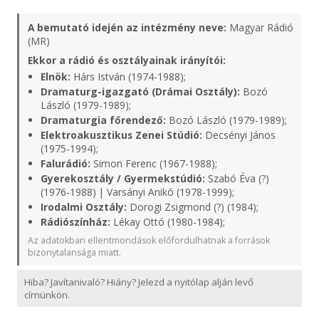
A bemutató idején az intézmény neve:
Magyar Rádió
(MR)
Ekkor a rádió és osztályainak irányítói:
Elnök:
Hárs István (1974-1988);
Dramaturg-igazgató (Drámai Osztály):
Bozó
László (1979-1989);
Dramaturgia főrendező:
Bozó László (1979-1989);
Elektroakusztikus Zenei Stúdió:
Decsényi János
(1975-1994);
Falurádió:
Simon Ferenc (1967-1988);
Gyerekosztály / Gyermekstúdió:
Szabó Éva (?)
(1976-1988) | Varsányi Anikó (1978-1999);
Irodalmi Osztály:
Dorogi Zsigmond (?) (1984);
Rádiószínház:
Lékay Ottó (1980-1984);
Az adatokban ellentmondások előfordulhatnak a források
bizonytalansága miatt.
Hiba? Javítanivaló? Hiány? Jelezd a nyitólap alján levő
címünkön.