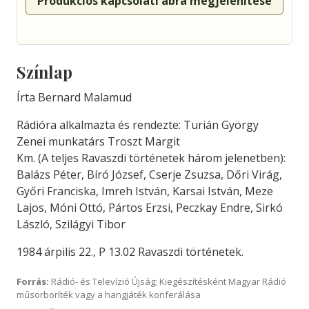
Produkciós kapcsolati ábra megjelenítése
Színlap
Írta Bernard Malamud
Rádióra alkalmazta és rendezte: Turián György
Zenei munkatárs Troszt Margit
Km. (A teljes Ravaszdi történetek három jelenetben):
Balázs Péter, Bíró József, Cserje Zsuzsa, Dőri Virág,
Győri Franciska, Imreh István, Karsai István, Meze
Lajos, Móni Ottó, Pártos Erzsi, Peczkay Endre, Sirkó
László, Szilágyi Tibor
1984 árpilis 22., P 13.02 Ravaszdi történetek.
Forrás:
Rádió- és Televízió Újság; Kiegészítésként Magyar Rádió
műsorboríték vagy a hangjáték konferálása