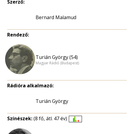
Szerző:
Bernard Malamud
Rendező:
Turián György (54)
Magyar Rádió (Budapest)
Rádióra alkalmazó:
Turián György
Színészek:
(8 fő, átl. 47 év)
Életkori
eloszlás