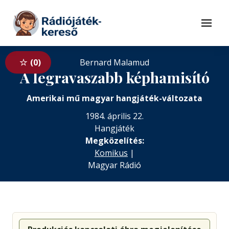
Tovább a navigációhoz
Tovább a tartalomhoz
Menü
0
Bernard Malamud
A legravaszabb képhamisító
Amerikai mű magyar hangjáték-változata
1984. április 22.
Hangjáték
Megközelítés:
Komikus
|
Magyar Rádió