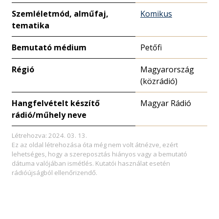
Szemléletmód, alműfaj,
Komikus
tematika
Bemutató médium
Petőfi
Régió
Magyarország
(közrádió)
Hangfelvételt készítő
Magyar Rádió
rádió/műhely neve
Létrehozva: 2024. 03. 13.
Ez az oldal létrehozása óta még nem volt átnézve, ezért
lehetséges, hogy a szereposztás hiányos vagy a bemutató
dátuma valójában ismétlés. Kutatói használat esetén
rádióújságból ellenőrizendő.