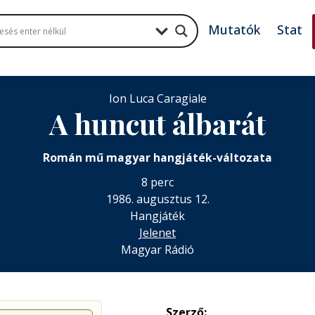
Mutatók
Stat
Ion Luca Caragiale
A huncut álbarát
Román mű magyar hangjáték-változata
8 perc
1986. augusztus 12.
Hangjáték
Jelenet
Magyar Rádió
Szerző: