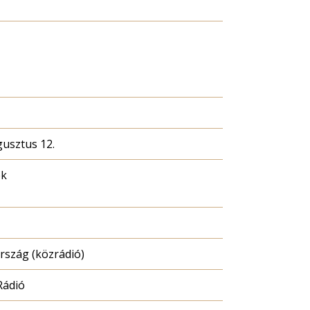
gusztus 12.
ék
szág (közrádió)
Rádió