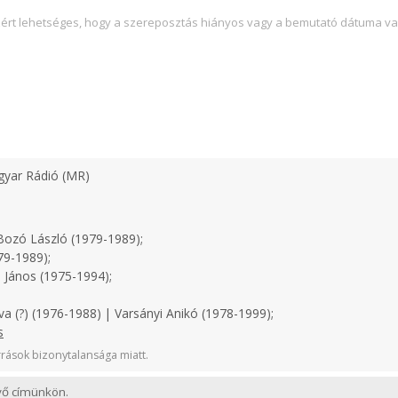
zért lehetséges, hogy a szereposztás hiányos vagy a bemutató dátuma va
yar Rádió (MR)
ozó László (1979-1989);
79-1989);
 János (1975-1994);
a (?) (1976-1988) | Varsányi Anikó (1978-1999);
s
rások bizonytalansága miatt.
evő címünkön.