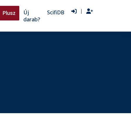
|
Új
ScifiDB
Plusz
darab?