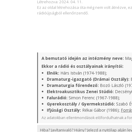
Létrehozva: 2024. 04. 11.
Ez az oldal létrehozása óta még nem volt átnézve, e
rádióújságból ellenőrizendő.
A bemutató idején az intézmény neve:
Mag
Ekkor a rádió és osztályainak irányítói:
Elnök:
Hárs István (1974-1988);
Dramaturg-igazgató (Drámai Osztály):
B
Dramaturgia főrendező:
Bozó László (19
Elektroakusztikus Zenei Stúdió:
Decsényi
Falurádió:
Simon Ferenc (1967-1988);
Gyerekosztály / Gyermekstúdió:
Szabó Év
Ifjúsági Osztály:
Rékai Gábor (1986);
Forrá
Az adatokban ellentmondások előfordulhatnak a for
Hiba? Javítanivaló? Hiány? Jelezd a nyitólap alján l