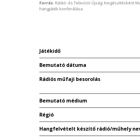
Forrás:
Rádió- és Televízió Újság; Kiegészítésként 
hangjáték konferálása
Játékidő
Bemutató dátuma
Rádiós műfaji besorolás
Bemutató médium
Régió
Hangfelvételt készítő rádió/műhely ne