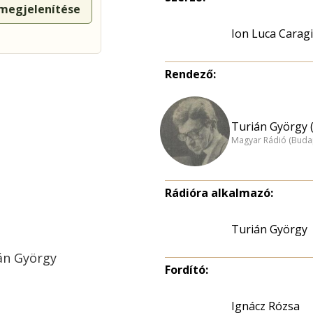
 megjelenítése
Ion Luca Caragi
Rendező:
Turián György 
Magyar Rádió (Buda
Rádióra alkalmazó:
Turián György
ián György
Fordító:
Ignácz Rózsa