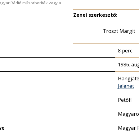
Magyar Rádió műsorboríték vagy a
Zenei szerkesztő:
Troszt Margit
8 perc
1986. au
Hangját
Jelenet
Petőfi
Magyaror
ve
Magyar 