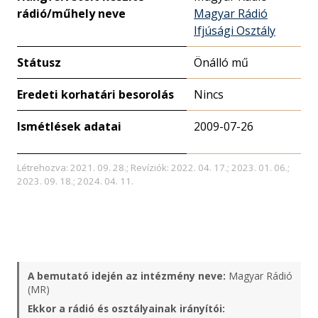
rádió/műhely neve
Magyar Rádió
Ifjúsági Osztály
Státusz
Önálló mű
Eredeti korhatári besorolás
Nincs
Ismétlések adatai
2009-07-26
Létrehozva: 2021. 09. 28.; Revíziók: 2022. 04. 17.; 2023. 01. 06.;
2023. 09. 18.; 2024. 04. 11.
A bemutató idején az intézmény neve:
Magyar Rádió
(MR)
Ekkor a rádió és osztályainak irányítói: