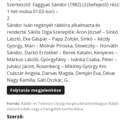
Szerkesztő: Faggyas Sándor (1982) (2.(befejező) rész:
1 hét múlva 01.03-kor) –
2
Sándor Iván regényét rádióra alkalmazta és
rendezte: Siklós Olga Szereplők: Áron József – Sinkó
László, Eke Gáspár – Papp Zoltán, Sinkó – Kézdy
György, Mari – Molnár Piroska, Slowiczky – Horváth
Sándor, Darkó Erzsébet – Berek Katalin, Kenyeres –
Márkus László, Györgyfalvy – Ivánka Csaba, Péter –
Juhász Jácint, Rosenberg – Miklósy György Km.
Császár Angela, Darvas Magda, Demján Éva, Dévai
Nagy Kamilla, Gáti Oszkár, G…
Folytatás megjelenítése
Forrás:
Rádió- és Televízió Újság; Kiegészítésként Magyar Rádió
műsorboríték vagy a hangjáték konferálása
Szerző: