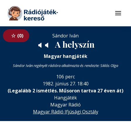
Tovább a navigációhoz
Tovább a tartalomhoz
Menü
0
Sándor Iván
A helyszín
🔈
🔈
Magyar hangjáték
Sándor Iván regényét rádióra alkalmazta és rendezte: Siklós Olga
106 perc
1982. június 27. 18:40
(Legalább 2 ismétlés. Műsoron tartva 27 éven át)
Hangjáték
Magyar Rádió
Magyar Rádió Ifjúsági Osztály