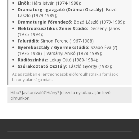
Elnök:
Hárs István (1974-1988);
Dramaturg-igazgató (Drámai Osztály):
Bozó
László (1979-1989);
Dramaturgia főrendező:
Bozó László (1979-1989);
Elektroakusztikus Zenei Stúdió:
Decsényi János
(1975-1994);
Falurádió:
Simon Ferenc (1967-1988);
Gyerekosztály / Gyermekstúdió:
Szabó Éva (?)
(1976-1988) | Varsányi Anikó (1978-1999);
Rádiószínház:
Lékay Ottó (1980-1984);
Szórakoztató Osztály:
László György (1982);
Az adatokban ellentmondások előfordulhatnak a források
bizonytalansága miatt.
Hiba? Javítanivaló? Hiány? Jelezd a nyitólap alján levő
címünkön.