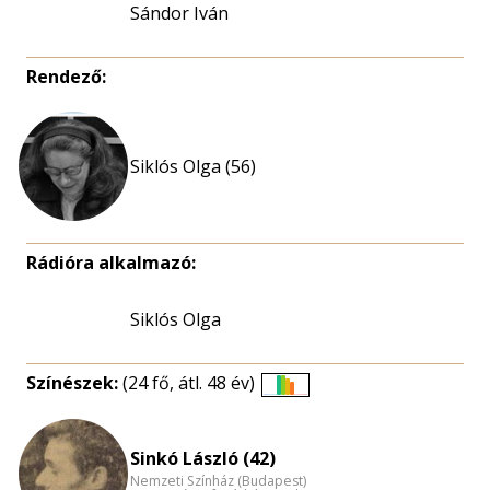
Sándor Iván
Rendező:
Siklós Olga (56)
Rádióra alkalmazó:
Siklós Olga
Színészek:
(24 fő, átl. 48 év)
Életkori
eloszlás
nagyítása
Sinkó László (42)
Nemzeti Színház (Budapest)