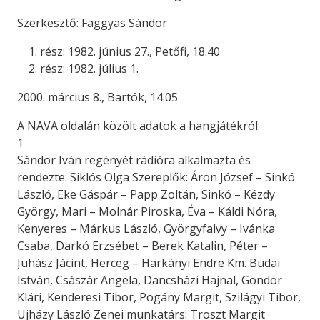
Szerkesztő: Faggyas Sándor
rész: 1982. június 27., Petőfi, 18.40
rész: 1982. július 1.
2000. március 8., Bartók, 14.05
A NAVA oldalán közölt adatok a hangjátékról:
1
Sándor Iván regényét rádióra alkalmazta és
rendezte: Siklós Olga Szereplők: Áron József – Sinkó
László, Eke Gáspár – Papp Zoltán, Sinkó – Kézdy
György, Mari – Molnár Piroska, Éva – Káldi Nóra,
Kenyeres – Márkus László, Györgyfalvy – Ivánka
Csaba, Darkó Erzsébet – Berek Katalin, Péter –
Juhász Jácint, Herceg – Harkányi Endre Km. Budai
István, Császár Angela, Dancsházi Hajnal, Göndör
Klári, Kenderesi Tibor, Pogány Margit, Szilágyi Tibor,
Ujházy László Zenei munkatárs: Troszt Margit