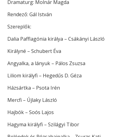
Dramaturg: Molnár Magda
Rendező: Gál István
Szereplők:
Dalia Pafflagónia királya – Csákányi László
Királyné – Schubert Éva
Angyalka, a lányuk – Pálos Zsuzsa
Liliom királyfi – Hegedűs D. Géza
Házsártka – Psota Irén
Mercfi – Újlaky László
Hajbók – Soós Lajos
Hagyma királyfi – Szilágyi Tibor
Beléndek és Rózsahajnalka – Zsurzs Kati