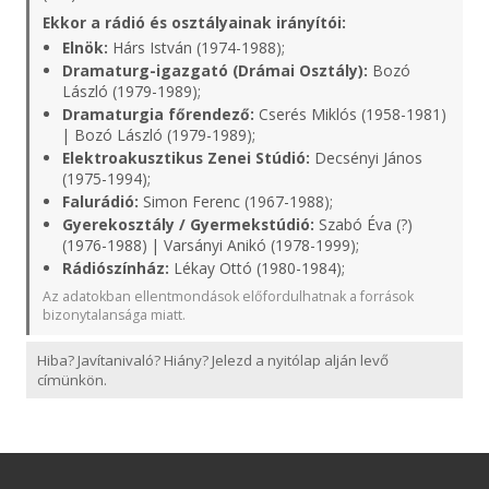
Ekkor a rádió és osztályainak irányítói:
Elnök:
Hárs István (1974-1988);
Dramaturg-igazgató (Drámai Osztály):
Bozó
László (1979-1989);
Dramaturgia főrendező:
Cserés Miklós (1958-1981)
| Bozó László (1979-1989);
Elektroakusztikus Zenei Stúdió:
Decsényi János
(1975-1994);
Falurádió:
Simon Ferenc (1967-1988);
Gyerekosztály / Gyermekstúdió:
Szabó Éva (?)
(1976-1988) | Varsányi Anikó (1978-1999);
Rádiószínház:
Lékay Ottó (1980-1984);
Az adatokban ellentmondások előfordulhatnak a források
bizonytalansága miatt.
Hiba? Javítanivaló? Hiány? Jelezd a nyitólap alján levő
címünkön.