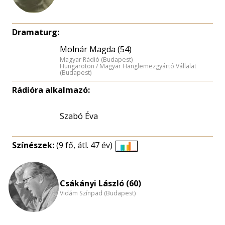
Dramaturg:
Molnár Magda (54)
Magyar Rádió (Budapest)
Hungaroton / Magyar Hanglemezgyártó Vállalat
(Budapest)
Rádióra alkalmazó:
Szabó Éva
Színészek:
(9 fő, átl. 47 év)
Életkori
eloszlás
nagyítása
Csákányi László (60)
Vidám Színpad (Budapest)