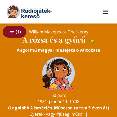
Tovább a navigációhoz
Tovább a tartalomhoz
Menü
1
William Makepeace Thackeray
A rózsa és a gyűrű
★
Angol mű magyar mesejáték-változata
60 perc
1981. január 11. 10:08
(Legalább 2 ismétlés. Műsoron tartva 5 éven át)
Gyerek- vagy ifjúsági műsor
|