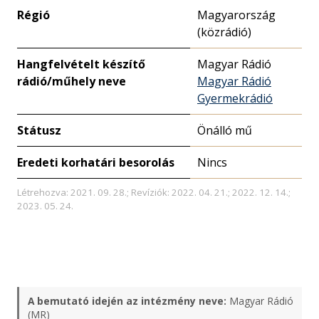
Régió
Magyarország
(közrádió)
Hangfelvételt készítő
Magyar Rádió
rádió/műhely neve
Magyar Rádió
Gyermekrádió
Státusz
Önálló mű
Eredeti korhatári besorolás
Nincs
Létrehozva: 2021. 09. 28.; Revíziók: 2022. 04. 21.; 2022. 12. 14.;
2023. 05. 24.
A bemutató idején az intézmény neve:
Magyar Rádió
(MR)