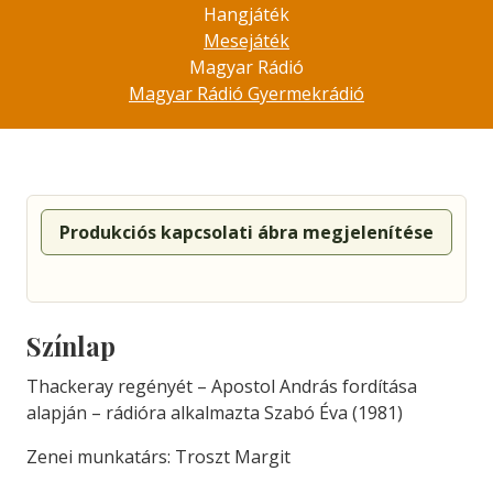
Hangjáték
Mesejáték
Magyar Rádió
Magyar Rádió Gyermekrádió
Produkciós kapcsolati ábra megjelenítése
Színlap
Thackeray regényét – Apostol András fordítása
alapján – rádióra alkalmazta Szabó Éva (1981)
Zenei munkatárs: Troszt Margit