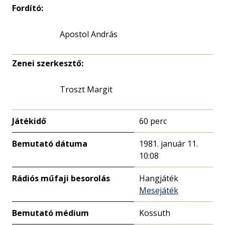
Fordító:
Apostol András
Zenei szerkesztő:
Troszt Margit
Játékidő
60 perc
Bemutató dátuma
1981. január 11.
10:08
Rádiós műfaji besorolás
Hangjáték
Mesejáték
Bemutató médium
Kossuth