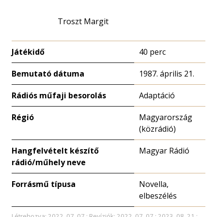
Troszt Margit
Játékidő
40 perc
Bemutató dátuma
1987. április 21.
Rádiós műfaji besorolás
Adaptáció
Régió
Magyarország
(közrádió)
Hangfelvételt készítő
Magyar Rádió
rádió/műhely neve
Forrásmű típusa
Novella,
elbeszélés
Létrehozva: 2022. 07. 07.; Revíziók: 2022. 07. 07.; 2023. 08. 21.;