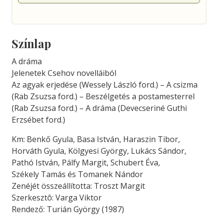
Színlap
A dráma
Jelenetek Csehov novelláiból
Az agyak erjedése (Wessely László ford.) – A csizma
(Rab Zsuzsa ford.) – Beszélgetés a postamesterrel
(Rab Zsuzsa ford.) – A dráma (Devecseriné Guthi
Erzsébet ford.)
Km: Benkő Gyula, Basa István, Haraszin Tibor,
Horváth Gyula, Kölgyesi György, Lukács Sándor,
Pathó István, Pálfy Margit, Schubert Éva,
Székely Tamás és Tomanek Nándor
Zenéjét összeállította: Troszt Margit
Szerkesztô: Varga Viktor
Rendező: Turián György (1987)