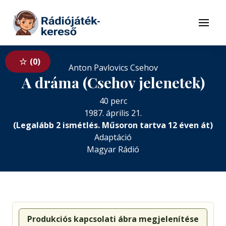
Tovább a navigációhoz
Tovább a tartalomhoz
Menü
0
Anton Pavlovics Csehov
A dráma (Csehov jelenetek)
40 perc
1987. április 21.
(Legalább 2 ismétlés. Műsoron tartva 12 éven át)
Adaptáció
Magyar Rádió
Produkciós kapcsolati ábra megjelenítése