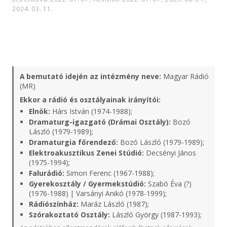
2024. 03. 11.
A bemutató idején az intézmény neve:
Magyar Rádió
(MR)
Ekkor a rádió és osztályainak irányítói:
Elnök:
Hárs István (1974-1988);
Dramaturg-igazgató (Drámai Osztály):
Bozó
László (1979-1989);
Dramaturgia főrendező:
Bozó László (1979-1989);
Elektroakusztikus Zenei Stúdió:
Decsényi János
(1975-1994);
Falurádió:
Simon Ferenc (1967-1988);
Gyerekosztály / Gyermekstúdió:
Szabó Éva (?)
(1976-1988) | Varsányi Anikó (1978-1999);
Rádiószínház:
Maráz László (1987);
Szórakoztató Osztály:
László György (1987-1993);