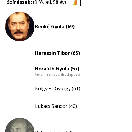
Színészek:
(9 fő, átl. 58 év)
Életkori
eloszlás
nagyítása
Benkő Gyula (69)
Haraszin Tibor (65)
Horváth Gyula (57)
Vidám Színpad (Budapest)
Kölgyesi György (61)
Lukács Sándor (40)