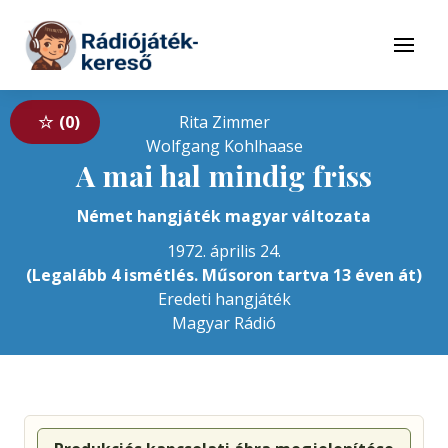
Tovább a navigációhoz
Tovább a tartalomhoz
Menü
0
Rita Zimmer
Wolfgang Kohlhaase
A mai hal mindig friss
Német hangjáték magyar változata
1972. április 24.
(Legalább 4 ismétlés. Műsoron tartva 13 éven át)
Eredeti hangjáték
Magyar Rádió