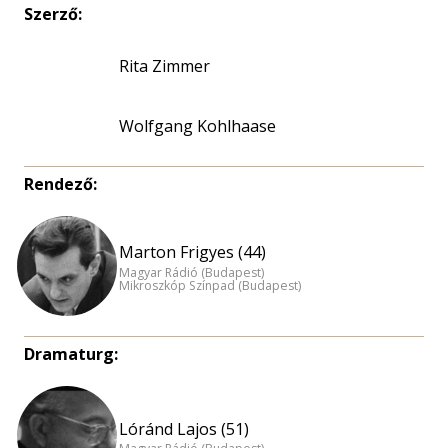
Szerző:
Rita Zimmer
Wolfgang Kohlhaase
Rendező:
Marton Frigyes (44)
Magyar Rádió (Budapest)
Mikroszkóp Színpad (Budapest)
Dramaturg:
Lóránd Lajos (51)