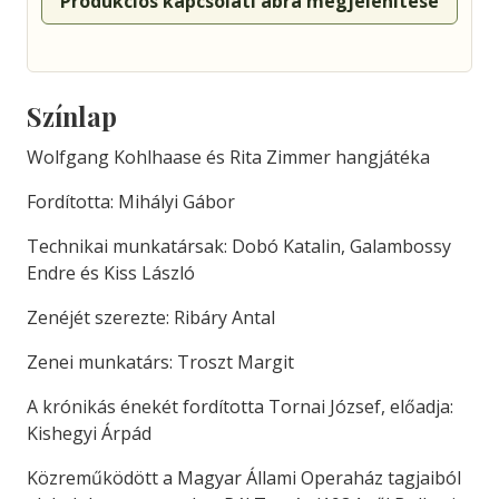
Produkciós kapcsolati ábra megjelenítése
Színlap
Wolfgang Kohlhaase és Rita Zimmer hangjátéka
Fordította: Mihályi Gábor
Technikai munkatársak: Dobó Katalin, Galambossy
Endre és Kiss László
Zenéjét szerezte: Ribáry Antal
Zenei munkatárs: Troszt Margit
A krónikás énekét fordította Tornai József, előadja:
Kishegyi Árpád
Közreműködött a Magyar Állami Operaház tagjaiból