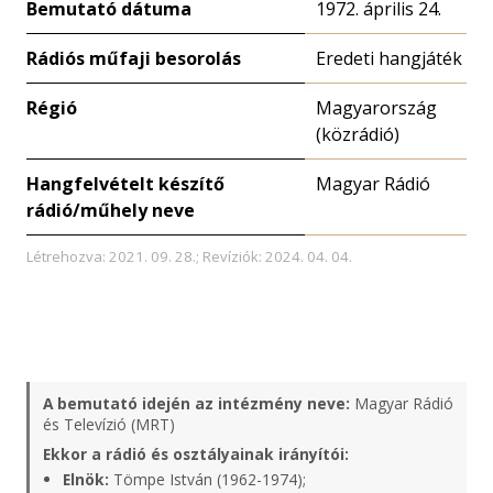
Bemutató dátuma
1972. április 24.
Rádiós műfaji besorolás
Eredeti hangjáték
Régió
Magyarország
(közrádió)
Hangfelvételt készítő
Magyar Rádió
rádió/műhely neve
Létrehozva: 2021. 09. 28.; Revíziók: 2024. 04. 04.
A bemutató idején az intézmény neve:
Magyar Rádió
és Televízió (MRT)
Ekkor a rádió és osztályainak irányítói:
Elnök:
Tömpe István (1962-1974);