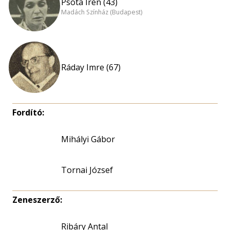
Psota Irén (43)
Madách Színház (Budapest)
Ráday Imre (67)
Fordító:
Mihályi Gábor
Tornai József
Zeneszerző:
Ribáry Antal