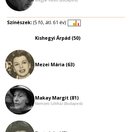
Magyar Rádió (Budapest)
Színészek:
(5 fő, átl. 61 év)
Életkori
eloszlás
Kishegyi Árpád (50)
nagyítása
Mezei Mária (63)
Makay Margit (81)
Nemzeti Színház (Budapest)