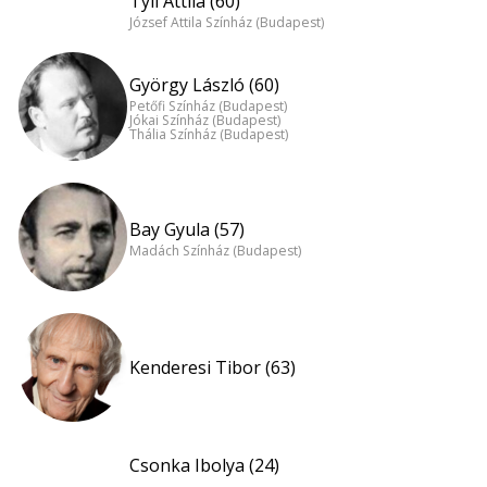
Tyll Attila (60)
József Attila Színház (Budapest)
György László (60)
Petőfi Színház (Budapest)
Jókai Színház (Budapest)
Thália Színház (Budapest)
Bay Gyula (57)
Madách Színház (Budapest)
Kenderesi Tibor (63)
Csonka Ibolya (24)