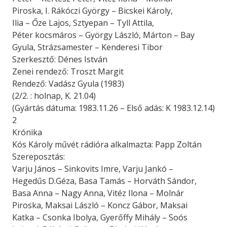
Piroska, I. Rákóczi György – Bicskei Károly,
Ilia – Őze Lajos, Sztyepan – Tyll Attila,
Péter kocsmáros – György László, Márton – Bay
Gyula, Strázsamester – Kenderesi Tibor
Szerkesztő: Dénes István
Zenei rendező: Troszt Margit
Rendező: Vadász Gyula (1983)
(2/2. : holnap, K. 21.04)
(Gyártás dátuma: 1983.11.26 – Első adás: K 1983.12.14)
2
Krónika
Kós Károly művét rádióra alkalmazta: Papp Zoltán
Szereposztás:
Varju János – Sinkovits Imre, Varju Jankó –
Hegedűs D.Géza, Basa Tamás – Horváth Sándor,
Basa Anna – Nagy Anna, Vitéz Ilona – Molnár
Piroska, Maksai László – Koncz Gábor, Maksai
Katka – Csonka Ibolya, Gyerőffy Mihály – Soós