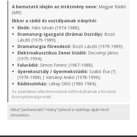
A bemutató idején az intézmény neve:
Magyar Rádió
(MR)
Ekkor a rádió és osztályainak irányítói:
Elnök:
Hárs István (1974-1988);
Dramaturg-igazgató (Drámai Osztály):
Bozó
László (1979-1989);
Dramaturgia főrendező:
Bozó László (1979-1989);
Elektroakusztikus Zenei Stúdió:
Decsényi János
(1975-1994);
Falurádió:
Simon Ferenc (1967-1988);
Gyerekosztály / Gyermekstúdió:
Szabó Éva (?)
(1976-1988) | Varsányi Anikó (1978-1999);
Rádiószínház:
Lékay Ottó (1980-1984);
Az adatokban ellentmondások előfordulhatnak a források
bizonytalansága miatt.
Hiba? Javítanivaló? Hiány? Jelezd a nyitólap alján levő
címünkön.