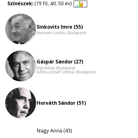
Színészek:
(19 fő, átl. 50 év)
Életkori
eloszlás
nagyítása
Sinkovits Imre (55)
Nemzeti Színház (Budapest)
Gáspár Sándor (27)
Vígszínház (Budapest)
Katona József Színház (Budapest)
Horváth Sándor (51)
Nagy Anna (43)