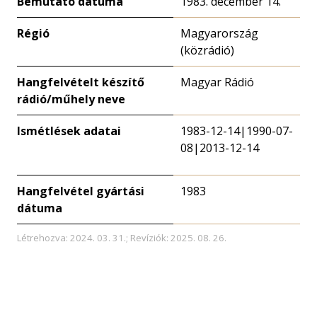
Bemutató dátuma
1983. december 14.
Régió
Magyarország
(közrádió)
Hangfelvételt készítő
Magyar Rádió
rádió/műhely neve
Ismétlések adatai
1983-12-14|1990-07-
08|2013-12-14
Hangfelvétel gyártási
1983
dátuma
Létrehozva: 2024. 03. 31.; Revíziók: 2025. 08. 26.