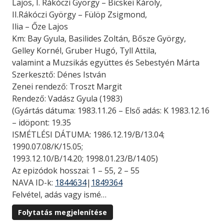
Lajos, I. Rákóczi György – Bicskei Károly,
II.Rákóczi György – Fülöp Zsigmond,
Ilia – Őze Lajos
Km: Bay Gyula, Basilides Zoltán, Bősze György,
Gelley Kornél, Gruber Hugó, Tyll Attila,
valamint a Muzsikás együttes és Sebestyén Márta
Szerkesztő: Dénes István
Zenei rendező: Troszt Margit
Rendező: Vadász Gyula (1983)
(Gyártás dátuma: 1983.11.26 – Első adás: K 1983.12.16
– idöpont: 19.35
ISMÉTLÉSI DÁTUMA: 1986.12.19/B/13.04;
1990.07.08/K/15.05;
1993.12.10/B/14.20; 1998.01.23/B/14.05)
Az epizódok hosszai: 1 – 55, 2 – 55
NAVA ID-k:
1844634
|
1849364
Felvétel, adás vagy ismé…
Folytatás megjelenítése