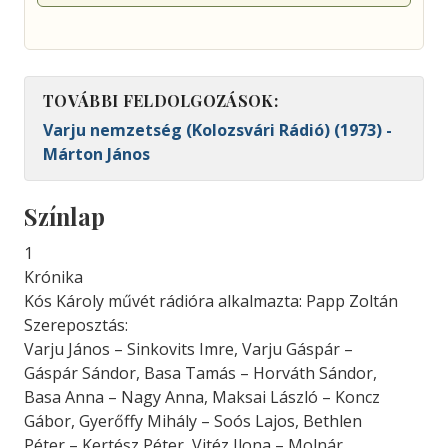
TOVÁBBI FELDOLGOZÁSOK:
Varju nemzetség (Kolozsvári Rádió) (1973) -
Márton János
Színlap
1
Krónika
Kós Károly művét rádióra alkalmazta: Papp Zoltán
Szereposztás:
Varju János – Sinkovits Imre, Varju Gáspár –
Gáspár Sándor, Basa Tamás – Horváth Sándor,
Basa Anna – Nagy Anna, Maksai László – Koncz
Gábor, Gyerőffy Mihály – Soós Lajos, Bethlen
Péter – Kertész Péter, Vitéz Ilona – Molnár