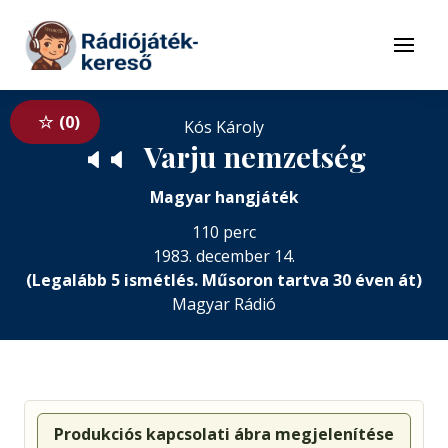
Tovább a navigációhoz
Tovább a tartalomhoz
Menü
0
Kós Károly
Varju nemzetség
🔈
🔈
Magyar hangjáték
110 perc
1983. december 14.
(Legalább 5 ismétlés. Műsoron tartva 30 éven át)
Magyar Rádió
Produkciós kapcsolati ábra megjelenítése