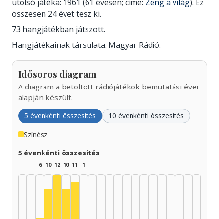
utolsó játéka: 1961 (61 évesen; címe:
Zeng a világ
). Ez
összesen 24 évet tesz ki.
73 hangjátékban játszott.
Hangjátékainak társulata: Magyar Rádió.
Idősoros diagram
A diagram a betöltött rádiójátékok bemutatási évei
alapján készült.
5 évenkénti összesítés
10 évenkénti összesítés
Színész
5 évenkénti összesítés
6
10
12
10
11
1