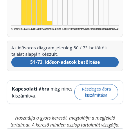
Színész, 1945–1949: 12
Színész, 1955–1959: 11
Színész, 1940–1944: 10
Színész, 1950–1954: 10
Színész, 1935–1939: 6
Színész, 1960–1964: 1
1925–1929
1930–1934
1935–1939
1940–1944
1945–1949
1950–1954
1955–1959
1960–1964
1965–1969
1970–1974
1975–1979
1980–1984
1985–1989
1990–1994
1995–1999
2000–2004
2005–2009
2010–2014
2015–2019
2020–2024
2025–2026
Az idősoros diagram jelenleg 50 / 73 betöltött
találat alapján készült.
51-73. idősor-adatok betöltése
Kapcsolati ábra
még nincs
Részleges ábra
kiszámítása
kiszámítva.
Használja a gyors keresőt, megtalálja a megfelelő
tartalmat. A kereső minden oszlop tartalmát vizsgálja.