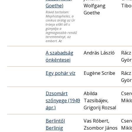
Goethe)
Wolfgang
Tibo
Goethe
Rövid tartalom:
Mephistopheles, a
cinikus ördög az Úr
trónja előtt áll s
gúnyolja a
legmagasabb rendű
teremtményt, az
embert. Az
A szabadság
András László
Rácz
önkéntesei
Györ
Egy pohár víz
Eugène Scribe
Rácz
Györ
Dzsomárt
Abilda
Cser
szőnyege (1949
Tazsibájev,
Mikló
ápr.)
Grigorij Rozsal
Berlintől
Vas Róbert,
Cser
Berlinig
Zsombor János
Mikló