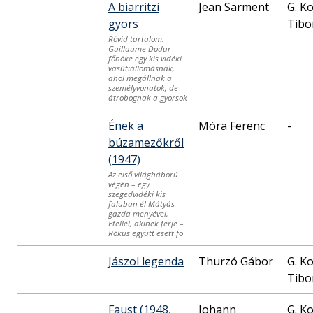
A biarritzi
Jean Sarment
G. K
gyors
Tibo
Rövid tartalom:
Guillaume Dodur
főnöke egy kis vidéki
vasútiállomásnak,
ahol megállnak a
személyvonatok, de
átrobognak a gyorsok
Ének a
Móra Ferenc
-
búzamezőkről
(1947)
Az első világháború
végén – egy
szegedvidéki kis
faluban él Mátyás
gazda menyével,
Etellel, akinek férje –
Rókus együtt esett fo
Jászol legenda
G. K
Tibo
Faust (1948,
Johann
G. K