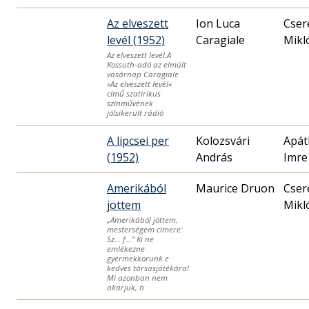
Az elveszett
Ion Luca
Cser
levél (1952)
Caragiale
Mikló
Az elveszett levél.A
Kossuth-adó az elmúlt
vasárnap Caragiale
»Az elveszett levél«
című szatirikus
színművének
jólsikerült rádió
A lipcsei per
Kolozsvári
Apát
(1952)
András
Imre
Amerikából
Maurice Druon
Cser
jöttem
Mikló
„Amerikából jöttem,
mesterségem címere:
Sz… f…” Ki ne
emlékezne
gyermekkorunk e
kedves társasjátékára!
Mi azonban nem
akarjuk, h