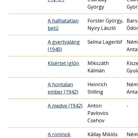
György
Györ
A halhatatlan
Forster György,
Bars
betű
Nyiry László
Ödö
A gyertyaláng
Selma Lagerlöf
Ném
(1940)
Anta
Kísértet Iglón
Mikszáth
Kisze
Kálmán
Gyul
A hontalan
Heinrich
Ném
ember (1942)
Stilling
Anta
A medve (1942)
Anton
-
Pavlovics
Csehov
A roninok
Kállay Miklós
Ném