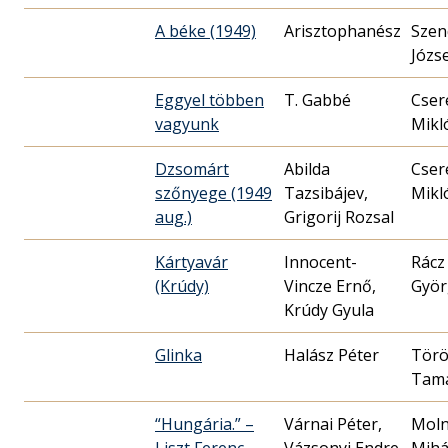
A béke (1949)
Szen
Józs
Eggyel többen
T. Gabbé
Cser
vagyunk
Mikló
Dzsomárt
Abilda
Cser
szőnyege (1949
Tazsibájev,
Mikló
aug.)
Grigorij Rozsal
Kártyavár
Innocent-
Rácz
(Krúdy)
Vincze Ernő,
Györ
Krúdy Gyula
Glinka
Halász Péter
Tör
Tam
“Hungária.” –
Várnai Péter,
Moln
Liszt Ferenc
Vázsonyi Endre
Mihá