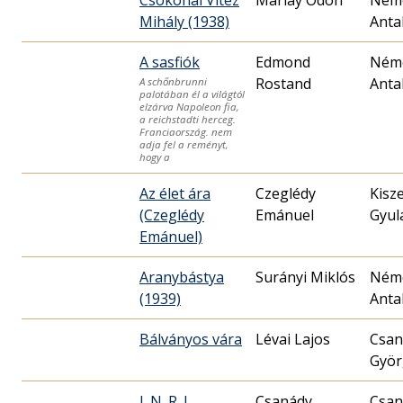
Mihály (1938)
Anta
A sasfiók
Edmond
Ném
Rostand
Anta
A schőnbrunni
palotában él a világtól
elzárva Napoleon fia,
a reichstadti herceg.
Franciaország. nem
adja fel a reményt,
hogy a
Az élet ára
Czeglédy
Kisze
(Czeglédy
Emánuel
Gyul
Emánuel)
Aranybástya
Surányi Miklós
Ném
(1939)
Anta
Bálványos vára
Lévai Lajos
Csan
Györ
I. N. R. I
Csanády
Csan