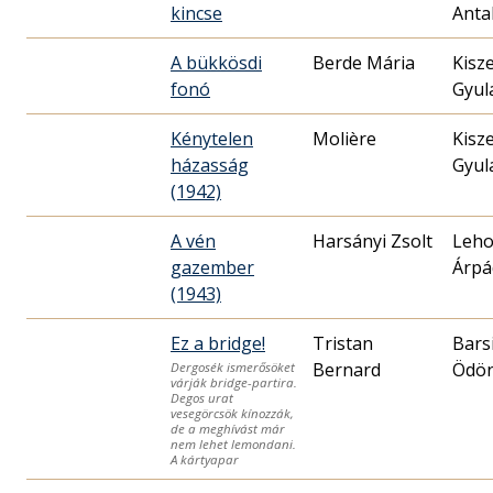
kincse
Anta
A bükkösdi
Berde Mária
Kisze
fonó
Gyul
Kénytelen
Molière
Kisze
házasság
Gyul
(1942)
A vén
Harsányi Zsolt
Leho
gazember
Árpá
(1943)
Ez a bridge!
Tristan
Bars
Bernard
Ödö
Dergosék ismerősöket
várják bridge-partira.
Degos urat
vesegörcsök kínozzák,
de a meghívást már
nem lehet lemondani.
A kártyapar