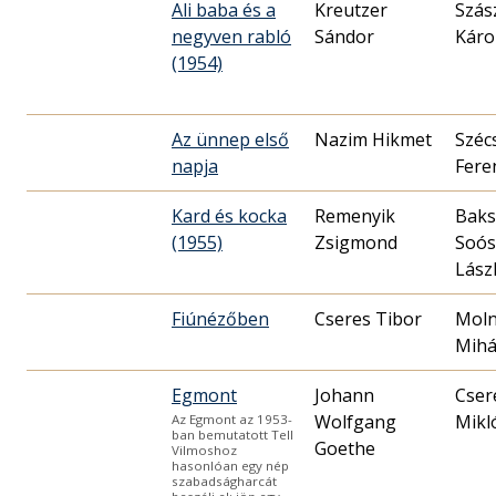
Ali baba és a
Kreutzer
Szás
negyven rabló
Sándor
Káro
(1954)
Az ünnep első
Nazim Hikmet
Széc
napja
Fere
Kard és kocka
Remenyik
Baks
(1955)
Zsigmond
Soós
Lász
Fiúnézőben
Cseres Tibor
Moln
Mihá
Egmont
Johann
Cser
Wolfgang
Mikló
Az Egmont az 1953-
ban bemutatott Tell
Goethe
Vilmoshoz
hasonlóan egy nép
szabadságharcát