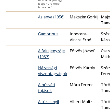
beszéli el: jön egy
idegen urakodó,
terrorháló
Az anya (1956)
Makszim Gorkij
Majo
Tam
Gambrinus
Innocent-
Szás
Vincze Ernő
Káro
A falu jegyzője
Eötvös József
Cser
(1957)
Mikló
Házassági
Eötvös Károly
Széc
viszontagságok
Fere
A húsvéti
Móra Ferenc
Tör
tojások
Tam
A tüzes nyíl
Albert Maltz
Tör
Tam