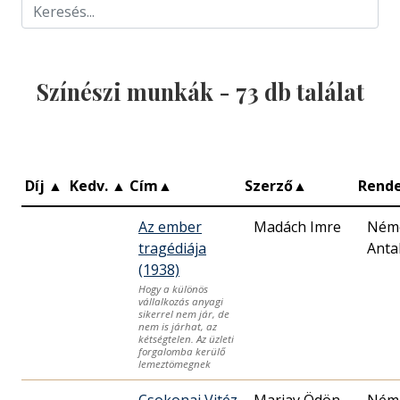
Színészi munkák -
73
db találat
Díj
▲
Kedv.
▲
Cím
▲
Szerző
▲
Rend
Az ember
Madách Imre
Ném
tragédiája
Anta
(1938)
Hogy a különös
vállalkozás anyagi
sikerrel nem jár, de
nem is járhat, az
kétségtelen. Az üzleti
forgalomba kerülő
lemeztömegnek
Csokonai Vitéz
Mariay Ödön
Ném