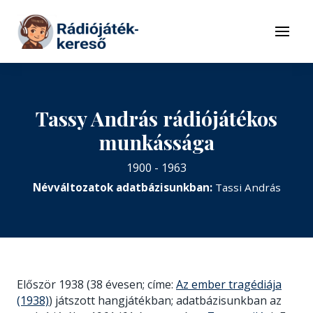
Tovább a navigációhoz
Tovább a tartalomhoz
Menü
Tassy András rádiójátékos
munkássága
1900 - 1963
Névváltozatok adatbázisunkban:
Tassi András
Először 1938 (38 évesen; címe:
Az ember tragédiája
(1938)
) játszott hangjátékban; adatbázisunkban az