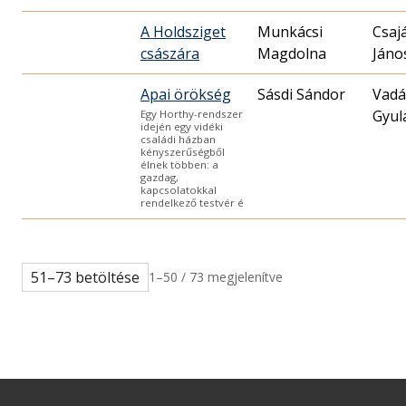
A Holdsziget
Munkácsi
Csaj
császára
Magdolna
Jáno
Apai örökség
Sásdi Sándor
Vadá
Gyul
Egy Horthy-rendszer
idején egy vidéki
családi házban
kényszerűségből
élnek többen: a
gazdag,
kapcsolatokkal
rendelkező testvér é
51–73 betöltése
1–50 / 73 megjelenítve