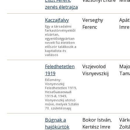
zenés életrajza
Kaczajfalvy
Verseghy
Apát
Ferenc
Imre
Egy a társadalmi
farkastörvényektől
elzártan,
egyenlőségpártian
nevelt fiú életében
először találkozik a
kapitalista és
vallásos
Feledhetetlen
Vszjevolod
Majo
1919
Visnyevszkij
Tam
Előzmény:
Visnyevszkij:
Feledhetetlen 1919,
Незабываемый
1919-й, 1949,
Visnyevszkij utolsó
műve, melyek Sztálin
70. születésnapj
Búgnak a
Bokor István,
Várk
hajókürtök
Kertész Imre
Zolt