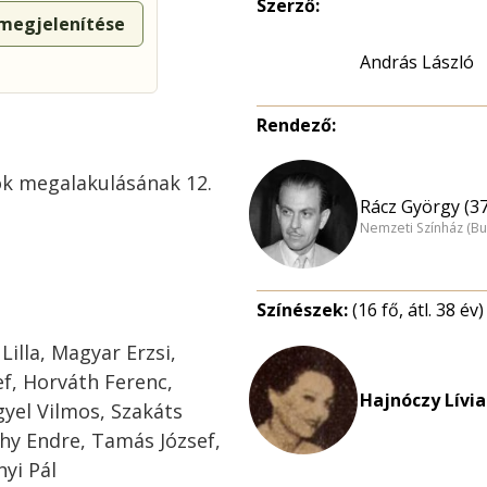
Szerző:
 megjelenítése
András László
Rendező:
ok megalakulásának 12.
Rácz György (37
Nemzeti Színház (B
Színészek:
(16 fő, átl. 38 év)
Lilla, Magyar Erzsi,
ef, Horváth Ferenc,
Hajnóczy Lívia
gyel Vilmos, Szakáts
hy Endre, Tamás József,
yi Pál