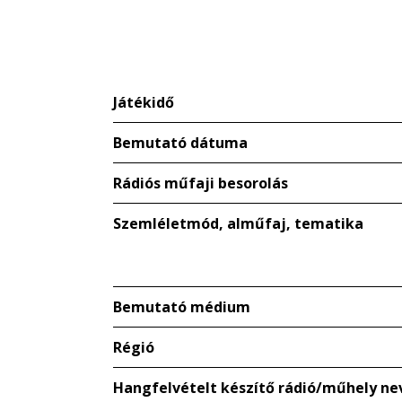
Játékidő
Bemutató dátuma
Rádiós műfaji besorolás
Szemléletmód, alműfaj, tematika
Bemutató médium
Régió
Hangfelvételt készítő rádió/műhely ne