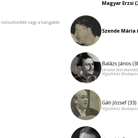
Magyar Erzsi (
 műsorboríték vagy a hangjáték
Szende Mária 
Balázs János (3
társulat (Kecskemét)
Vígszínház (Budapes
Gáti József (33)
Vígszínház (Budapes