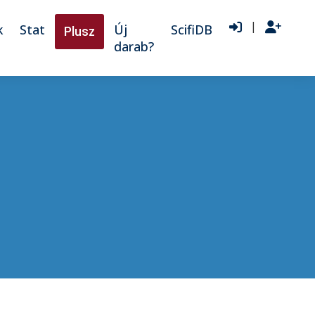
|
k
Stat
Új
ScifiDB
Plusz
darab?