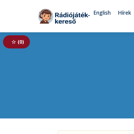
Tovább a navigációhoz
Tovább a tartalomhoz
English
Hírek
0