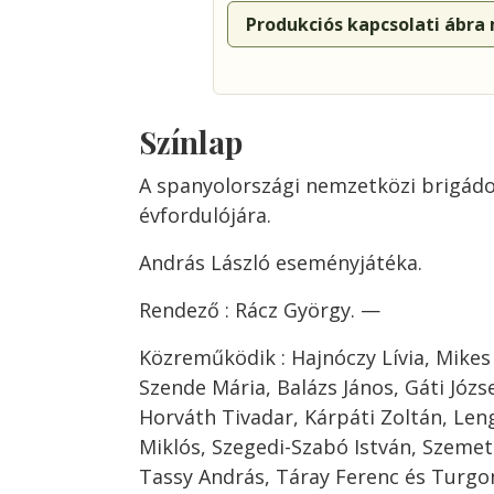
Produkciós kapcsolati ábra
Színlap
A spanyolországi nemzetközi brigád
évfordulójára.
András László eseményjátéka.
Rendező : Rácz György. —
Közreműködik : Hajnóczy Lívia, Mikes 
Szende Mária, Balázs János, Gáti Józs
Horváth Tivadar, Kárpáti Zoltán, Len
Miklós, Szegedi-Szabó István, Szemet
Tassy András, Táray Ferenc és Turgon