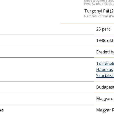
Művész Színház (Bu
Pesti Színház (Budap
Turgonyi Pál (2
Nemzeti Színház (Pé
25 perc
1948. okt
Eredeti 
Történel
Háborús
Szocialis
Budapest 
Magyaror
ve
Magyar R