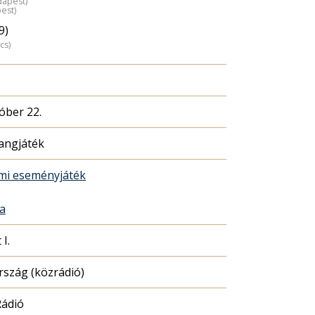
dapest)
est)
9)
cs)
óber 22.
hangjáték
mi eseményjáték
ta
I.
szág (közrádió)
ádió