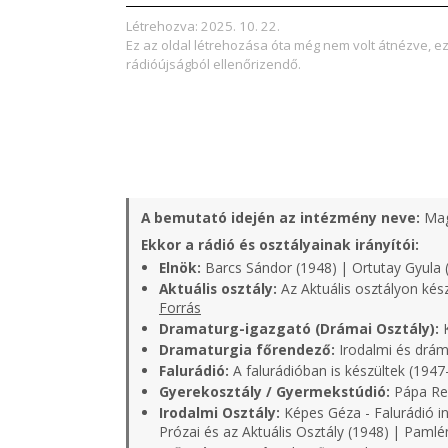
Létrehozva: 2025. 10. 22.
Ez az oldal létrehozása óta még nem volt átnézve, e
rádióújságból ellenőrizendő.
A bemutató idején az intézmény neve:
Mag
Ekkor a rádió és osztályainak irányítói:
Elnök:
Barcs Sándor (1948) | Ortutay Gyula 
Aktuális osztály:
Az Aktuális osztályon kés
Forrás
Dramaturg-igazgató (Drámai Osztály):
K
Dramaturgia főrendező:
Irodalmi és dráma
Falurádió:
A falurádióban is készültek (1947
Gyerekosztály / Gyermekstúdió:
Pápa Rell
Irodalmi Osztály:
Képes Géza - Falurádió in
Prózai és az Aktuális Osztály (1948) | Pamlé