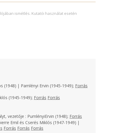
lójában ismétlés. Kutatói használat esetén
os (1948) | Pamlényi Ervin (1945-1949);
Forrás
klós (1945-1949);
Forrás
Forrás
lyt, vezetője : PumlényiErvin (1948);
Forrás
ierre Emil és Cserés Miklós (1947-1949) |
ás
Forrás
Forrás
Forrás