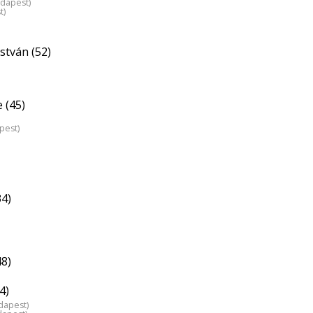
udapest)
t)
stván (52)
 (45)
pest)
34)
48)
4)
dapest)