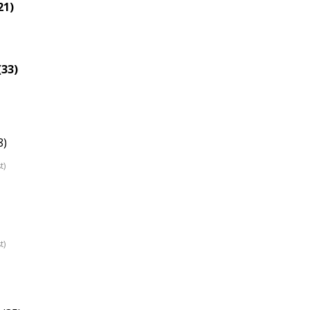
21)
(33)
8)
t)
t)