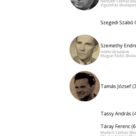
Nemzeti Színház (B
Vígszínház (Budapes
Szegedi Szabó I
Szemethy Endre
vidéki társulatok
Magyar Rádió (Buda
Tamás József (
Tassy András (
Táray Ferenc (6
Madách Színház (Bu