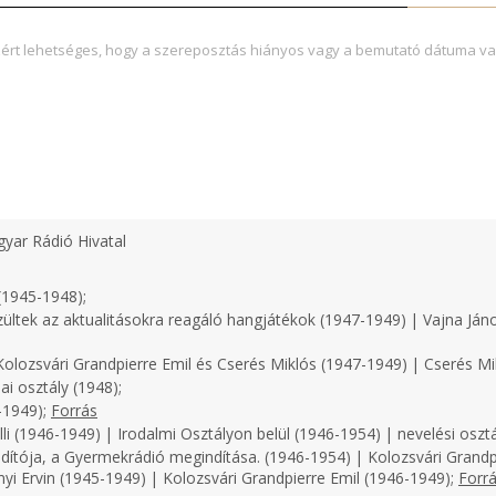
zért lehetséges, hogy a szereposztás hiányos vagy a bemutató dátuma va
yar Rádió Hivatal
(1945-1948);
zültek az aktualitásokra reagáló hangjátékok (1947-1949) | Vajna Ján
olozsvári Grandpierre Emil és Cserés Miklós (1947-1949) | Cserés Mi
i osztály (1948);
-1949);
Forrás
i (1946-1949) | Irodalmi Osztályon belül (1946-1954) | nevelési osztá
dítója, a Gyermekrádió megindítása. (1946-1954) | Kolozsvári Grandp
nyi Ervin (1945-1949) | Kolozsvári Grandpierre Emil (1946-1949);
Forr