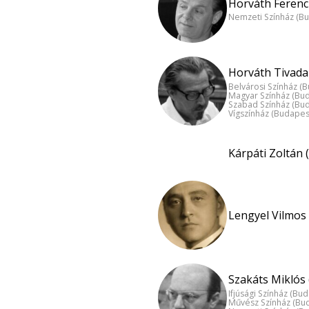
Horváth Ferenc 
Nemzeti Színház (B
Horváth Tivadar
Belvárosi Színház (
Magyar Színház (Bu
Szabad Színház (Bu
Vígszínház (Budapes
Kárpáti Zoltán 
Lengyel Vilmos 
Szakáts Miklós 
Ifjúsági Színház (Bu
Művész Színház (Bu