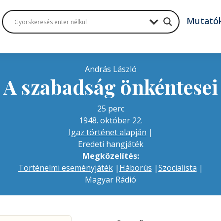
Mutató
András László
A szabadság önkéntesei
25 perc
1948. október 22.
Igaz történet alapján
|
Eredeti hangjáték
Megközelítés:
Történelmi eseményjáték
|
Háborús
|
Szocialista
|
Magyar Rádió