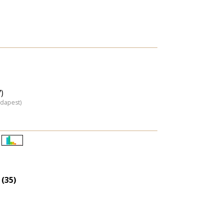
)
udapest)
Életkori
eloszlás
nagyítása
 (35)