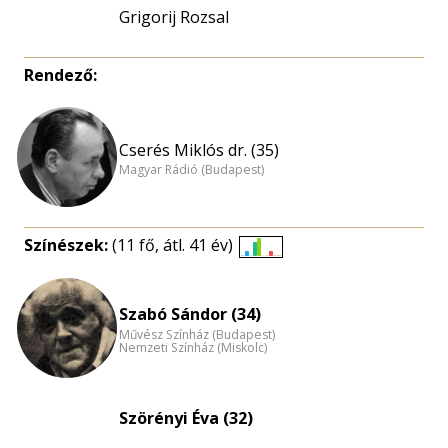
Grigorij Rozsal
Rendező:
Cserés Miklós dr. (35)
Magyar Rádió (Budapest)
Színészek:
(11 fő, átl. 41 év)
Életkori
eloszlás
nagyítása
Szabó Sándor (34)
Művész Színház (Budapest)
Nemzeti Színház (Miskolc)
Szörényi Éva (32)