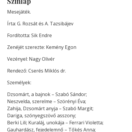
Színlap
Mesejáték.
Írta: G. Rozsát és A. Tazsibájev
Fordította: Sik Endre
Zenéjét szerezte: Kemény Egon
Vezényel: Nagy Olivér
Rendező: Cserés Miklós dr.
Személyek:
Dzsomárt, a bajnok – Szabó Sándor;
Neszvelda, szerelme – Szörényi Éva;
Zahija, Dzsomárt anyja – Szabó Margit;
Dariga, szónyegszövő asszony;
Berki Lili; Kuraláj, unokája – Ferrari Violetta;
Gauhardász, fejedelemnő – Tőkés Anna;