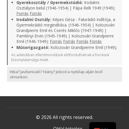
Gyerekosztály / Gyermekstúdió:
Irodalmi
Osztályon belül (1946-1954) | Pápa Relli 1949 (1949);
Forrás
Forrás
Irodalmi Osztály:
Képes Géza - Falurádió indítója, a
Gyermekrádió megindítása. (1946-1954) | Kolozsvári
Grandpierre Emil és Cserés Miklós (1947-1949) |
Pamlényi Ervin (1945-1949) | Kolozsvári Grandpierre
Emil (1946-1949);
Forrás
Forrás
Forrás
Forrás
Műsorigazgató:
Kolozsvári Grandpierrre Emil (1949);
Az adatokban ellentmondások előfordulhatnak a források
bizonytalansága miatt.
Hiba? Javítanivaló? Hiány? Jelezd a nyitólap alján levő
címünkön.
© 2026 All rights reserved.
Oldal tetejére