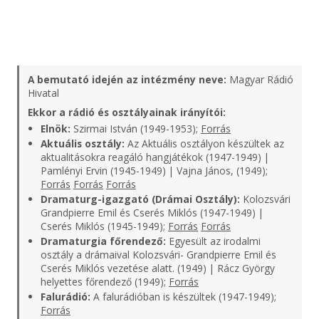
A bemutató idején az intézmény neve:
Magyar Rádió
Hivatal
Ekkor a rádió és osztályainak irányítói:
Elnök:
Szirmai István (1949-1953);
Forrás
Aktuális osztály:
Az Aktuális osztályon készültek az
aktualitásokra reagáló hangjátékok (1947-1949) |
Pamlényi Ervin (1945-1949) | Vajna János, (1949);
Forrás
Forrás
Forrás
Dramaturg-igazgató (Drámai Osztály):
Kolozsvári
Grandpierre Emil és Cserés Miklós (1947-1949) |
Cserés Miklós (1945-1949);
Forrás
Forrás
Dramaturgia főrendező:
Egyesült az irodalmi
osztály a drámaival Kolozsvári- Grandpierre Emil és
Cserés Miklós vezetése alatt. (1949) | Rácz György
helyettes főrendező (1949);
Forrás
Falurádió:
A falurádióban is készültek (1947-1949);
Forrás