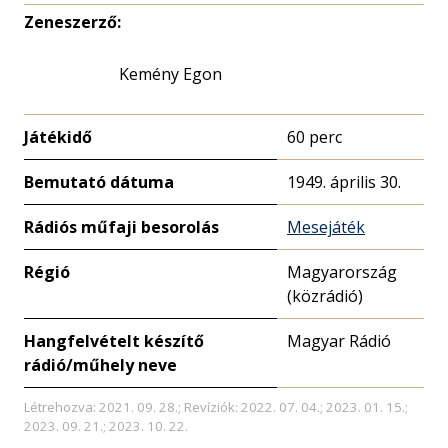
Zeneszerző:
Kemény Egon
Játékidő
60 perc
Bemutató dátuma
1949. április 30.
Rádiós műfaji besorolás
Mesejáték
Régió
Magyarország
(közrádió)
Hangfelvételt készítő
Magyar Rádió
rádió/műhely neve
Létrehozva: 2021. 09. 28.; Revíziók: 2022. 07. 04.; 2023. 01. 15.;
2023. 09. 21.; 2023. 10. 22.