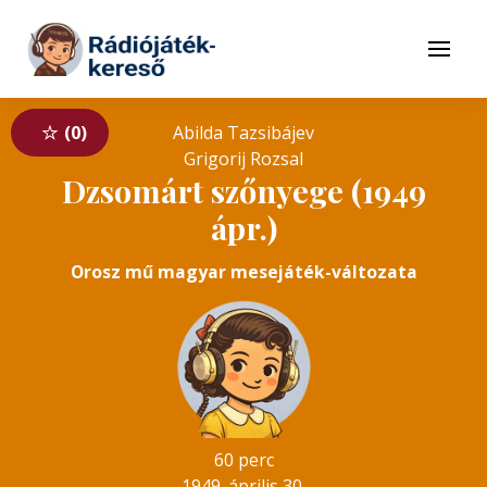
Tovább a navigációhoz
Tovább a tartalomhoz
Menü
0
Abilda Tazsibájev
Grigorij Rozsal
Dzsomárt szőnyege (1949
ápr.)
Orosz mű magyar mesejáték-változata
60 perc
1949. április 30.