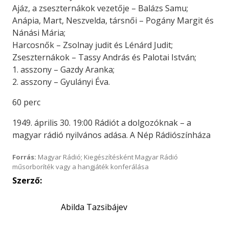
Ajáz, a zseszternákok vezetője – Balázs Samu;
Anápia, Mart, Neszvelda, társnői – Pogány Margit és
Nánási Mária;
Harcosnők – Zsolnay judit és Lénárd Judit;
Zseszternákok – Tassy András és Palotai István;
1. asszony – Gazdy Aranka;
2. asszony – Gyulányi Éva.
60 perc
1949. április 30. 19:00 Rádiót a dolgozóknak – a
magyar rádió nyilvános adása. A Nép Rádiószínháza
Forrás:
Magyar Rádió; Kiegészítésként Magyar Rádió
műsorboríték vagy a hangjáték konferálása
Szerző:
Abilda Tazsibájev