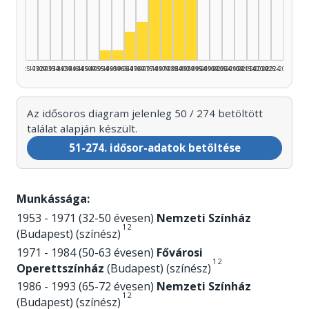
Színész, 1980–1984: 13
Színész, 1985–1989: 10
Színész, 1975–1979: 9
Színész, 1990–1994: 9
Színész, 1970–1974: 4
Színész, 1965–1969: 3
Színész, 1955–1959: 1
Színész, 1960–1964: 1
1925–1929
1930–1934
1935–1939
1940–1944
1945–1949
1950–1954
1955–1959
1960–1964
1965–1969
1970–1974
1975–1979
1980–1984
1985–1989
1990–1994
1995–1999
2000–2004
2005–2009
2010–2014
2015–2019
2020–2024
2025–2026
Az idősoros diagram jelenleg 50 / 274 betöltött
találat alapján készült.
51-274. idősor-adatok betöltése
Munkássága:
1953 - 1971 (32-50 évesen)
Nemzeti Színház
1
2
(Budapest) (színész)
1971 - 1984 (50-63 évesen)
Fővárosi
1
2
Operettszínház
(Budapest) (színész)
1986 - 1993 (65-72 évesen)
Nemzeti Színház
1
2
(Budapest) (színész)