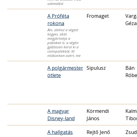
számolást
A Próféta
Fromaget
Varg
rokona
Géza
Ám, akihez a végzet
kegyes, akár
megjárhatja a
poklokat is: a végén
győztesen kerül ki a
csetepatékból. Itt
elsősorban azért, me
A polgármester
Sipulusz
Bán
ötlete
Róbe
A magyar
Körmendi
Kalm
Disney-land
János
Tibo
A hallgatás
Rejtő Jenő
Zsud