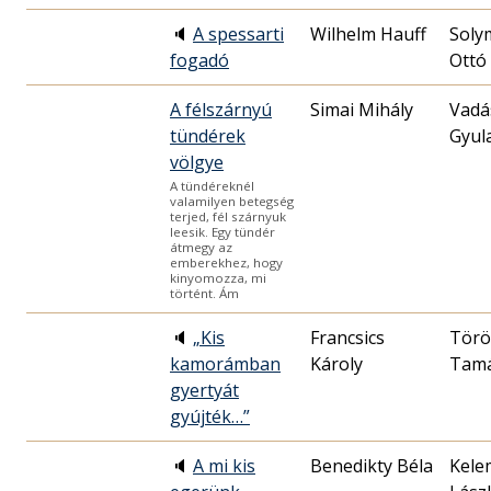
🔈
A spessarti
Wilhelm Hauff
Soly
fogadó
Ottó
A félszárnyú
Simai Mihály
Vadá
tündérek
Gyul
völgye
A tündéreknél
valamilyen betegség
terjed, fél szárnyuk
leesik. Egy tündér
átmegy az
emberekhez, hogy
kinyomozza, mi
történt. Ám
🔈
„Kis
Francsics
Törö
kamorámban
Károly
Tam
gyertyát
gyújték…”
🔈
A mi kis
Benedikty Béla
Kele