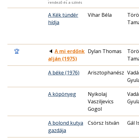
rendező és a színés
A Kék tündér
Vihar Béla
Törö
hídja
Tam
🏆
🔈
A mi erdőnk
Dylan Thomas
Törö
alján (1975)
Tam
A béke (1976)
Vadá
Gyul
A köpönyeg
Nyikolaj
Vadá
Vasziljevics
Gyul
Gogol
A bolond kutya
Csörsz István
Gál I
gazdája