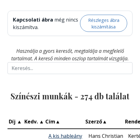
Kapcsolati ábra
még nincs
Részleges ábra
kiszámítása
kiszámítva.
Használja a gyors keresőt, megtalálja a megfelelő
tartalmat. A kereső minden oszlop tartalmát vizsgálja.
Színészi munkák -
274
db találat
Díj
▲
Kedv.
▲
Cím
▲
Szerző
▲
Rend
A kis hableány
Hans Christian
Kert