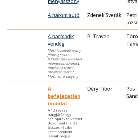
menyasszony
Istv
A három autó
Zdenek Sverák
Petri
Józs
A harmadik
B. Traven
Törö
vendég
Tam
Machiavellotől Arany
Jánosig sokan
feldolgozták a vándor
népmesemotívumot,
amelynek traveni
átköltése szerint
Macario, a szegény
A
Déry Tibor
Pós
befejezetlen
Sánd
mondat
A 12 részes
hangjáték egy
rádiójáték felvételét
dokumentálja. Az
összes részben
keretjátékként
jelenik meg a