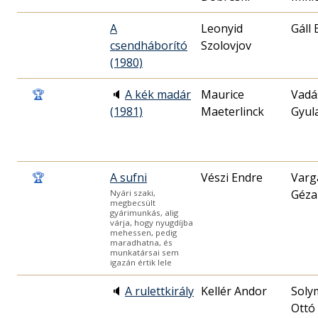
A
Leonyid
Gáll 
csendháborító
Szolovjov
(1980)
🏆
🔈
A kék madár
Maurice
Vadá
(1981)
Maeterlinck
Gyul
🏆
A sufni
Vészi Endre
Varg
Géza
Nyári szaki,
megbecsült
gyárimunkás, alig
várja, hogy nyugdíjba
mehessen, pedig
maradhatna, és
munkatársai sem
igazán értik lele
🔈
A rulettkirály
Kellér Andor
Soly
Ottó