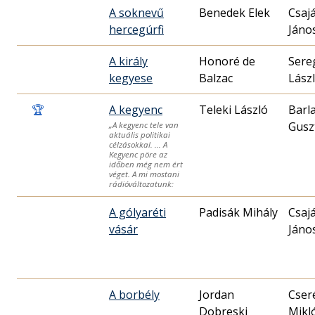
A soknevű
Benedek Elek
Csaj
hercegúrfi
Jáno
A király
Honoré de
Sere
kegyese
Balzac
Lász
🏆
A kegyenc
Teleki László
Barl
Gusz
„A kegyenc tele van
aktuális politikai
célzásokkal. … A
Kegyenc pöre az
időben még nem ért
véget. A mi mostani
rádióváltozatunk:
A gólyaréti
Padisák Mihály
Csaj
vásár
Jáno
A borbély
Jordan
Cser
Dobreski
Mikló