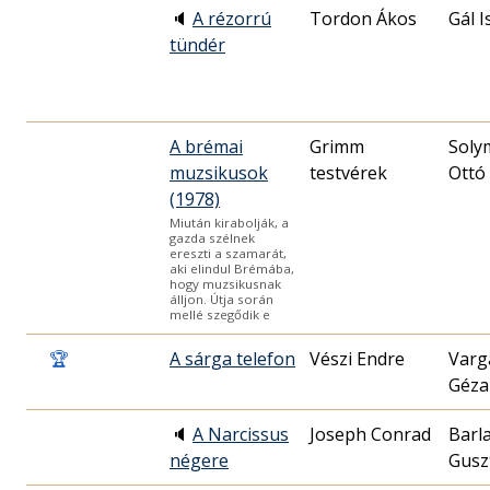
🔈
A rézorrú
Tordon Ákos
Gál I
tündér
A brémai
Grimm
Soly
muzsikusok
testvérek
Ottó
(1978)
Miután kirabolják, a
gazda szélnek
ereszti a szamarát,
aki elindul Brémába,
hogy muzsikusnak
álljon. Útja során
mellé szegődik e
🏆
A sárga telefon
Vészi Endre
Varg
Géza
🔈
A Narcissus
Joseph Conrad
Barl
négere
Gusz