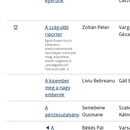
egerünk
Lász
🏆
A száguldó
Zoltán Péter
Varg
riporter
Géza
Egon Erwin Kisch
kalandos
élettörténetének
epizódjait ismerjük
meg, különféle,
életét végikísérő
„kihallgatások”
rekonstruált, d
A kisember
Liviu Rebreanu
Gáll 
meg a nagy
emberek
A
Semebene
Szab
pénzesutalvány
Ousmane
Kálm
🔈
A
Békés Pál
Vars