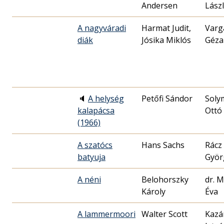
Andersen
Lász
A nagyváradi
Harmat Judit,
Varg
diák
Jósika Miklós
Géza
🔈
A helység
Petőfi Sándor
Soly
kalapácsa
Ottó
(1966)
A szatócs
Hans Sachs
Rácz
batyuja
Györ
A néni
Belohorszky
dr. 
Károly
Éva
A lammermoori
Walter Scott
Kazá