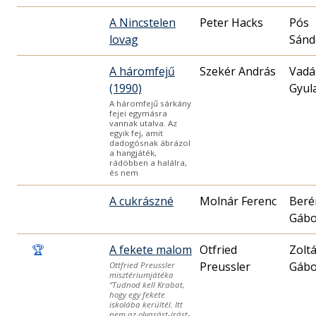
A Nincstelen
Peter Hacks
Pós
lovag
Sánd
A háromfejű
Szekér András
Vadá
(1990)
Gyul
A háromfejű sárkány
fejei egymásra
vannak utalva. Az
egyik fej, amit
dadogósnak ábrázol
a hangjáték,
rádöbben a halálra,
és nem
A cukrászné
Molnár Ferenc
Beré
Gábo
🏆
A fekete malom
Otfried
Zolt
Preussler
Gábo
Ottfried Preussler
misztériumjátéka
“Tudnod kell Krabat,
hogy egy fekete
iskolába kerültél. Itt
nem az olvasást-írást-