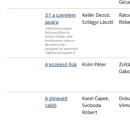
Géza
3:1 a szerelem
Kellér Dezső,
Ráto
javára
Szilágyi László
Róbe
1936 karácsonyán
Bársony Rózsi és
Dénes Oszkár vitte
emlékezetes sikerre,
Ábrahám Pál
zenéjével az operettet.
1988 karácsonyán R
A középső fiúk
Kolin Péter
Zolt
Gábo
A jólnevelt
Karel Čapek,
Doba
rabló
Svoboda
Vilm
Róbert