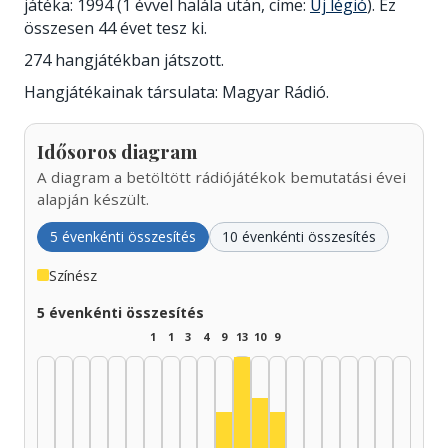
játéka: 1994 (1 évvel halála után, címe:
Új légió
). Ez
összesen 44 évet tesz ki.
274 hangjátékban játszott.
Hangjátékainak társulata: Magyar Rádió.
Idősoros diagram
A diagram a betöltött rádiójátékok bemutatási évei
alapján készült.
5 évenkénti összesítés
10 évenkénti összesítés
Színész
5 évenkénti összesítés
1
1
3
4
9
13
10
9