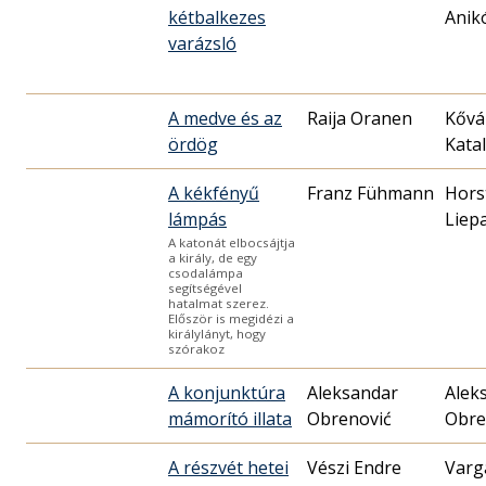
kétbalkezes
Anik
varázsló
A medve és az
Raija Oranen
Kővá
ördög
Katal
A kékfényű
Franz Fühmann
Hors
lámpás
Liep
A katonát elbocsájtja
a király, de egy
csodalámpa
segítségével
hatalmat szerez.
Először is megidézi a
királylányt, hogy
szórakoz
A konjunktúra
Aleksandar
Alek
mámorító illata
Obrenović
Obre
A részvét hetei
Vészi Endre
Varg