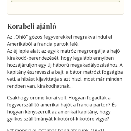
Korabeli ajánló
Az „Ohió” gőzös fegyverekkel megrakva indul el
Amerikából a francia partok felé.
Az éj leple alatt az egyik matróz megrongálja a hajó
kirakodó-berendezését, hogy legalább ennyiben
hozzájáruljon egy új háború megakadályozásához. A
kapitány észreveszi a bajt, a bátor matrózt fogságba
veti, a hibást kijavíttatja s azt hiszi, most már minden
rendben van, kirakodhatnak…
Csakhogy öröme korai volt. Hogyan fogadták a
fegyverszállító amerikai hajót a francia parton? És
hogyan kényszerült az amerikai kapitány, hogy
gyilkos szállítmányát kikötőről-kikötőre vigye?
Ezt mondja el izgalmas hangjátékunk. (1951)