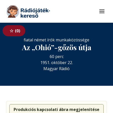
Tovább a navigációhoz
Tovább a tartalomhoz
Menü
0
fiatal német írók munkaközössége
Az „Ohió”-gőzös útja
60 perc
1951. október 22.
Magyar Rádió
Produkciós kapcsolati ábra megjelenítése