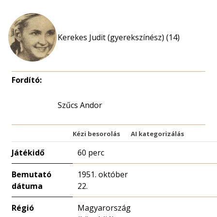
Kerekes Judit (gyerekszínész) (14)
Fordító:
Szűcs Andor
Kézi besorolás
AI kategorizálás
Játékidő
60 perc
Bemutató
1951. október
dátuma
22.
Régió
Magyarország