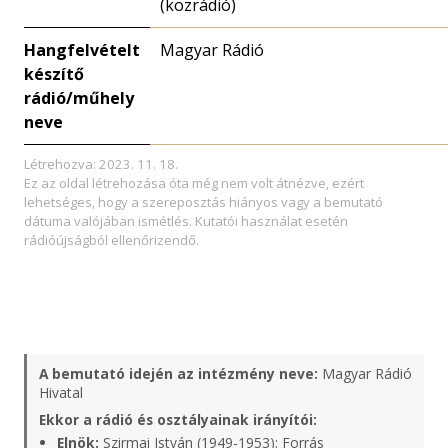
(közrádió)
Hangfelvételt
Magyar Rádió
készítő
rádió/műhely
neve
Létrehozva: 2023. 11. 18.
Ez az oldal létrehozása óta még nem volt átnézve, ezért
lehetséges, hogy a szereposztás hiányos vagy a bemutató
dátuma valójában ismétlés. Kutatói használat esetén
rádióújságból ellenőrizendő.
A bemutató idején az intézmény neve:
Magyar Rádió
Hivatal
Ekkor a rádió és osztályainak irányítói:
Elnök:
Szirmai István (1949-1953);
Forrás