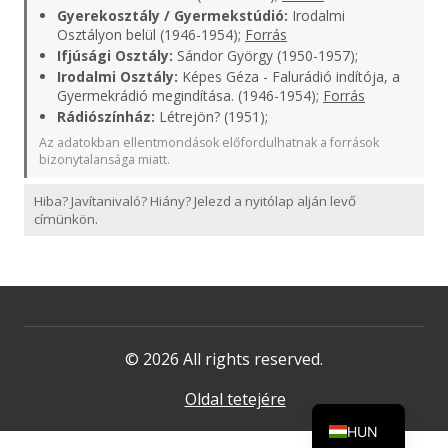
Gyerekosztály / Gyermekstúdió:
Irodalmi
Osztályon belül (1946-1954);
Forrás
Ifjúsági Osztály:
Sándor György (1950-1957);
Irodalmi Osztály:
Képes Géza - Falurádió indítója, a
Gyermekrádió megindítása. (1946-1954);
Forrás
Rádiószínház:
Létrejön? (1951);
Az adatokban ellentmondások előfordulhatnak a források
bizonytalansága miatt.
Hiba? Javítanivaló? Hiány? Jelezd a nyitólap alján levő
címünkön.
© 2026 All rights reserved.
Oldal tetejére
HUN