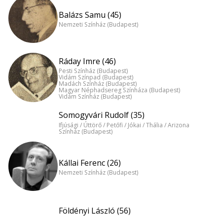
Balázs Samu (45)
Nemzeti Színház (Budapest)
Ráday Imre (46)
Pesti Színház (Budapest)
Vidám Színpad (Budapest)
Madách Színház (Budapest)
Magyar Néphadsereg Színháza (Budapest)
Vidám Színház (Budapest)
Somogyvári Rudolf (35)
Ifjúsági / Úttörő / Petőfi / Jókai / Thália / Arizona
Színház (Budapest)
Kállai Ferenc (26)
Nemzeti Színház (Budapest)
Földényi László (56)