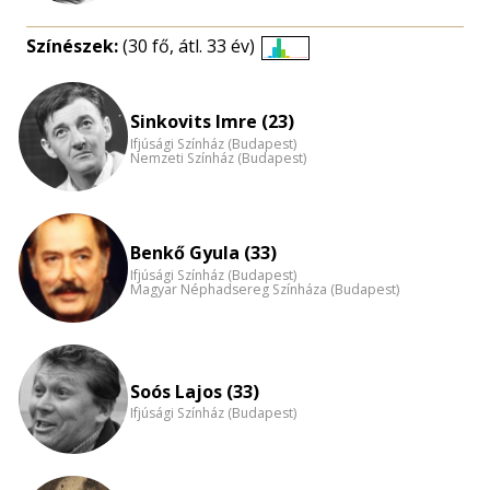
Színészek:
(30 fő, átl. 33 év)
Életkori
eloszlás
nagyítása
Sinkovits Imre (23)
Ifjúsági Színház (Budapest)
Nemzeti Színház (Budapest)
Benkő Gyula (33)
Ifjúsági Színház (Budapest)
Magyar Néphadsereg Színháza (Budapest)
Soós Lajos (33)
Ifjúsági Színház (Budapest)