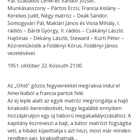
Pál. Szabados Lehel és Vándor József,
Munkásasszony – Pártos Erzsi, Francia kislány –
Kerekes Judit, Négy matróz – Deák Sándor,
Somogyvári Pál, Maklári János és Viola Mihály, I.
rádiós – Bárdi György, II. rádiós – Csákányi László.
Hajóinas – Dékány László, Steward – Kürti Péter –
Közreműködik a Földényi Kórus, Földényi János
vezetésével.
1951. október 22. Kossuth 21:00
Az „Ohió” gőzös fegyverekkel megrakva indul el
Amerikából a francia partok felé.
Az éj leple alatt az egyik matróz megrongálja a hajó
kirakodó-berendezését, hogy legalább ennyiben
hozzájáruljon egy új háború megakadályozásához. A
kapitány észreveszi a bajt, a bátor matrózt fogságba
veti, a hibást kijavíttatja s azt hiszi, most már minden
rendben van, kirakodhatnak…