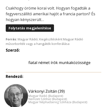
Csakhogy öröme korai volt. Hogyan fogadták a
fegyverszállító amerikai hajót a francia parton? És
hogyan kényszerült…
Folytatás megjelenítése
Forrás:
Magyar Rádió; Kiegészítésként Magyar Rádió
műsorboríték vagy a hangjáték konferálása
Szerző:
fiatal német írók munkaközössége
Rendező:
Várkonyi Zoltán (39)
Magyar Rádió (Budapest)
Nemzeti Színház (Budapest)
Magyar Néphadsereg Színháza (Budapest)