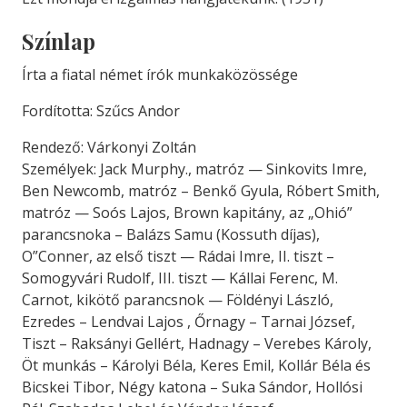
Színlap
Írta a fiatal német írók munkaközössége
Fordította: Szűcs Andor
Rendező: Várkonyi Zoltán
Személyek: Jack Murphy., matróz — Sinkovits Imre,
Ben Newcomb, matróz – Benkő Gyula, Róbert Smith,
matróz — Soós Lajos, Brown kapitány, az „Ohió”
parancsnoka – Balázs Samu (Kossuth díjas),
O”Conner, az első tiszt — Rádai Imre, II. tiszt –
Somogyvári Rudolf, III. tiszt — Kállai Ferenc, M.
Carnot, kikötő parancsnok — Földényi László,
Ezredes – Lendvai Lajos , Őrnagy – Tarnai József,
Tiszt – Raksányi Gellért, Hadnagy – Verebes Károly,
Öt munkás – Károlyi Béla, Keres Emil, Kollár Béla és
Bicskei Tibor, Négy katona – Suka Sándor, Hollósi