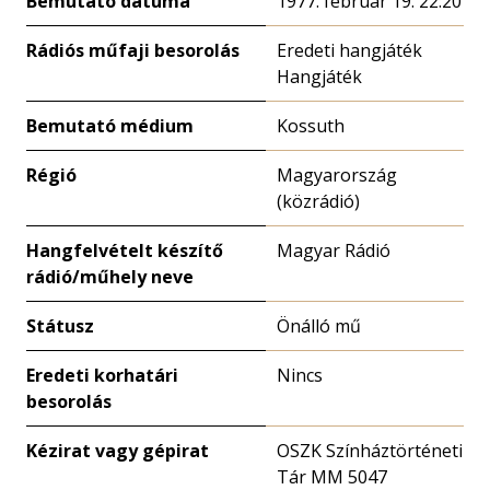
Bemutató dátuma
1977. február 19. 22:20
Rádiós műfaji besorolás
Eredeti hangjáték
Hangjáték
Bemutató médium
Kossuth
Régió
Magyarország
(közrádió)
Hangfelvételt készítő
Magyar Rádió
rádió/műhely neve
Státusz
Önálló mű
Eredeti korhatári
Nincs
besorolás
Kézirat vagy gépirat
OSZK Színháztörténeti
Tár MM 5047