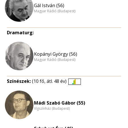
Gál István (56)
Magyar Rádió (Budapest)
Dramaturg:
Kopányi György (56)
Magyar Rádió (Budapest)
Színészek:
(10 fő, átl. 48 év)
Életkori
eloszlás
nagyítása
Mádi Szabó Gábor (55)
Vígszínház (Budapest)