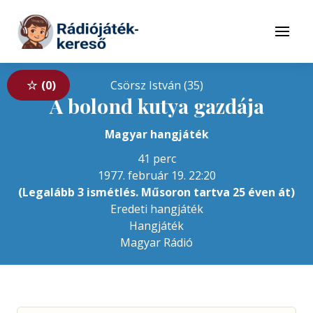
Tovább a navigációhoz
Tovább a tartalomhoz
Menü
0
Csörsz István (35)
A bolond kutya gazdája
Magyar hangjáték
41 perc
1977. február 19. 22:20
(Legalább 3 ismétlés. Műsoron tartva 25 éven át)
Eredeti hangjáték
Hangjáték
Magyar Rádió