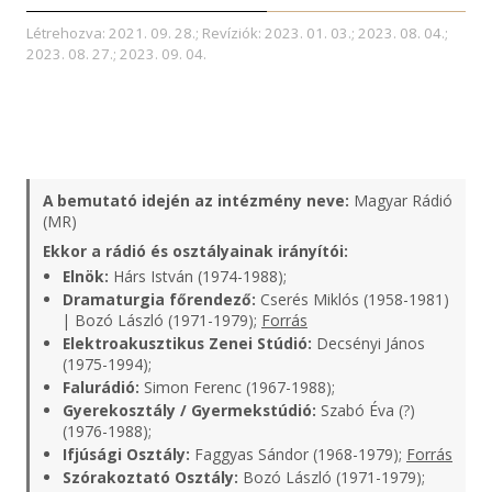
Létrehozva: 2021. 09. 28.; Revíziók: 2023. 01. 03.; 2023. 08. 04.;
2023. 08. 27.; 2023. 09. 04.
A bemutató idején az intézmény neve:
Magyar Rádió
(MR)
Ekkor a rádió és osztályainak irányítói:
Elnök:
Hárs István (1974-1988);
Dramaturgia főrendező:
Cserés Miklós (1958-1981)
| Bozó László (1971-1979);
Forrás
Elektroakusztikus Zenei Stúdió:
Decsényi János
(1975-1994);
Falurádió:
Simon Ferenc (1967-1988);
Gyerekosztály / Gyermekstúdió:
Szabó Éva (?)
(1976-1988);
Ifjúsági Osztály:
Faggyas Sándor (1968-1979);
Forrás
Szórakoztató Osztály:
Bozó László (1971-1979);