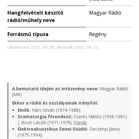
Hangfelvételt készítő
Magyar Rádió
rádió/műhely neve
Forrásmű típusa
Regény
Létrehozva: 2021. 09. 28.; Revíziók: 2022. 04. 13.
A bemutató idején az intézmény neve:
Magyar Rádió
(MR)
Ekkor a rádió és osztályainak irányítói:
Elnök:
Hárs István (1974-1988);
Dramaturgia főrendező:
Cserés Miklós (1958-1981)
| Bozó László (1971-1979);
Forrás
Elektroakusztikus Zenei Stúdió:
Decsényi János
(1975-1994);