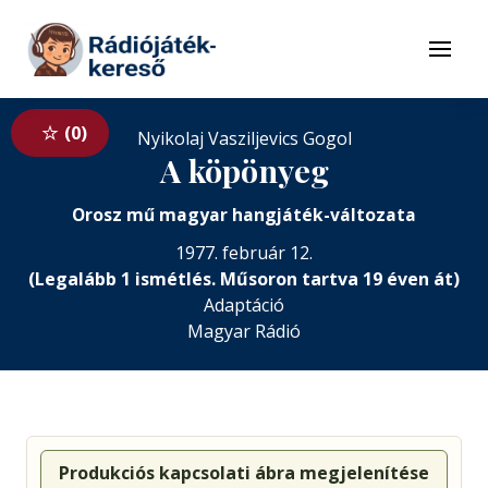
Tovább a navigációhoz
Tovább a tartalomhoz
Menü
0
Nyikolaj Vasziljevics Gogol
A köpönyeg
Orosz mű magyar hangjáték-változata
1977. február 12.
(Legalább 1 ismétlés. Műsoron tartva 19 éven át)
Adaptáció
Magyar Rádió
Produkciós kapcsolati ábra megjelenítése