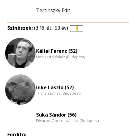
Tertinszky Edit
Színészek:
(3 fő, átl. 53 év)
Életkori
eloszlás
nagyítása
Kállai Ferenc (52)
Nemzeti Színház (Budapest)
Inke László (52)
Thália Színház (Budapest)
Suka Sándor (56)
Fővárosi Operettszínház (Budapest)
Fordító: