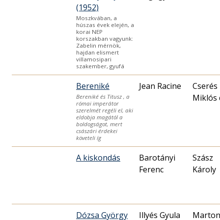
(1952)
Moszkvában, a
húszas évek elején, a
korai NEP
korszakban vagyunk:
Zabelin mérnök,
hajdan elismert
villamosipari
szakember, gyufá
Bereniké
Jean Racine
Cserés
Miklós 
Bereniké és Titusz , a
római imperátor
szerelmét regéli el, aki
eldobja magától a
boldogságot, mert
császári érdekei
követeli íg
A kiskondás
Barotányi
Szász
Ferenc
Károly
Dózsa György
Illyés Gyula
Marto