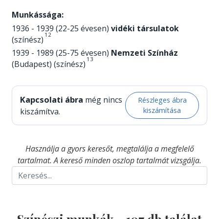
Munkássága:
1936 - 1939 (22-25 évesen)
vidéki társulatok
1
2
(színész)
1939 - 1989 (25-75 évesen)
Nemzeti Színház
1
3
(Budapest) (színész)
Kapcsolati ábra
még nincs
Részleges ábra
kiszámítása
kiszámítva.
Használja a gyors keresőt, megtalálja a megfelelő
tartalmat. A kereső minden oszlop tartalmát vizsgálja.