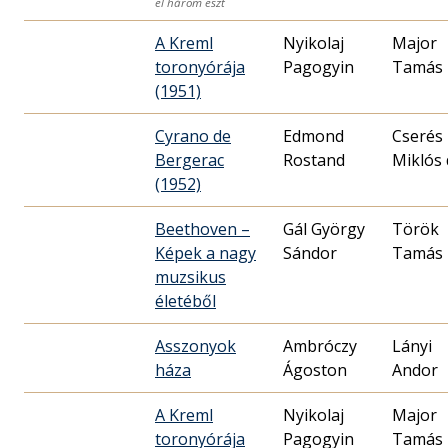
el három eszt
A Kreml
Nyikolaj
Major
toronyórája
Pagogyin
Tamás
(1951)
Cyrano de
Edmond
Cserés
Bergerac
Rostand
Miklós 
(1952)
Beethoven –
Gál György
Török
Képek a nagy
Sándor
Tamás
muzsikus
életéből
Asszonyok
Ambróczy
Lányi
háza
Ágoston
Andor
A Kreml
Nyikolaj
Major
toronyórája
Pagogyin
Tamás