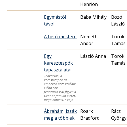
Henrion
Egymástól
Bába Mihály
Bozó
távol
László
A betű mestere
Németh
Török
Andor
Tamás
Egy
László Anna
Török
keresztespók
Tamás
tapasztalatai
„Zakariás, a
keresztespók az
emberek közé vetődik.
Előbb sok
fenntartással figyeli a
Gránát família életét,
majd oldódik, s rajo
Ábrahám, Izsák
Roark
Rácz
meg a többiek
Bradford
György