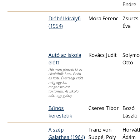
Endre
Dióbél királyfi
Móra Ferenc
Zsurzs
(1954)
Éva
Autó az iskola
Kovács Judit
Solymo
előtt
Ottó
Hárman jönnek ki az
iskolából: Laci, Pista
és Kati. Érettségi előtt
még egy kis
megbeszélést
tartanak. Az iskola
előtt egy gyöny
Bűnös
Cseres Tibor
Bozó
kerestetik
László
A szép
Franz von
Horvát
Galathea (1964)
Suppé, Poly
Ádám