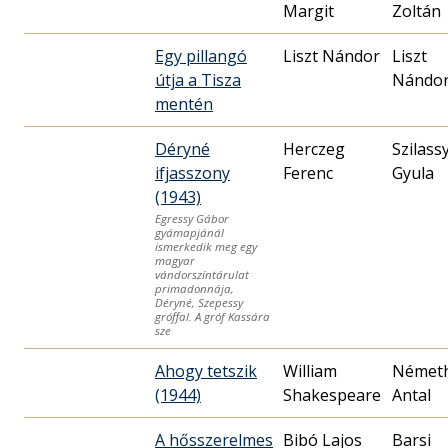
Margit
Zoltán
Egy pillangó
Liszt Nándor
Liszt
útja a Tisza
Nándo
mentén
Déryné
Herczeg
Szilass
ifjasszony
Ferenc
Gyula
(1943)
Egressy Gábor
gyámapjánál
ismerkedik meg egy
magyar
vándorszíntárulat
primadonnája,
Déryné, Szepessy
gróffal. A gróf Kassára
sze
Ahogy tetszik
William
Német
(1944)
Shakespeare
Antal
A hősszerelmes
Bibó Lajos
Barsi