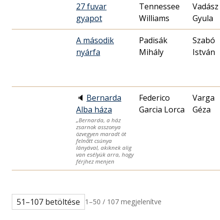
27 fuvar
Tennessee
Vadász
gyapot
Williams
Gyula
A második
Padisák
Szabó
nyárfa
Mihály
István
🔈
Bernarda
Federico
Varga
Alba háza
Garcia Lorca
Géza
„Bernarda, a ház
zsarnok asszonya
özvegyen maradt öt
felnőtt csúnya
lányával, akiknek alig
van esélyük arra, hogy
férjhez menjen
51–107 betöltése
1–50 / 107 megjelenítve