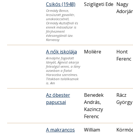
Csikós (1948)
Szigligeti Ede
Nagy
Adorjá
Ormódy Bence,
lecsúszott gavallér,
unokaöccsénél,
Ormódy Asztolfnál és
ennek másodszor is
férjhezment
édesanyjánál özv.
Karvassy
A nők iskolája
Molière
Hont
Ferenc
Arnolphe fogadott
lányát, Ágnest akarja
feleségül venni, a lány
azonban a fiatal
Horaceba szerelmes.
Titokban találkoznak
is. Am
Az óbester
Benedek
Rácz
papucsai
András,
György
Kazinczy
Ferenc
A makrancos
William
Körmöc