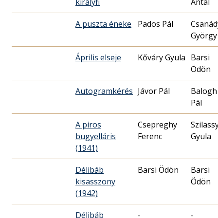
királyfi
Antal
A puszta éneke
Pados Pál
Csanád
György
Április elseje
Kőváry Gyula
Barsi
Ödön
Autogramkérés
Jávor Pál
Balogh
Pál
A piros
Csepreghy
Szilass
bugyelláris
Ferenc
Gyula
(1941)
Délibáb
Barsi Ödön
Barsi
kisasszony
Ödön
(1942)
Délibáb
-
-