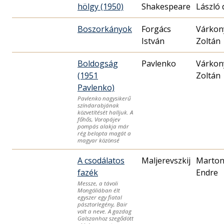
hölgy (1950)
Shakespeare
László 
Boszorkányok
Forgács
Várkon
István
Zoltán
Boldogság
Pavlenko
Várkon
(1951
Zoltán
Pavlenko)
Pavlenko nagysikerű
színdarabjának
közvetítését halljuk. A
főhős, Voropájev
pompás alakja már
rég belopta magát a
magyar közönsé
A csodálatos
Maljerevszkij
Marto
fazék
Endre
Messze, a távoli
Mongóliában élt
egyszer egy fiatal
pásztorlegény, Bair
volt a neve. A gazdag
Galszanhoz szegődött