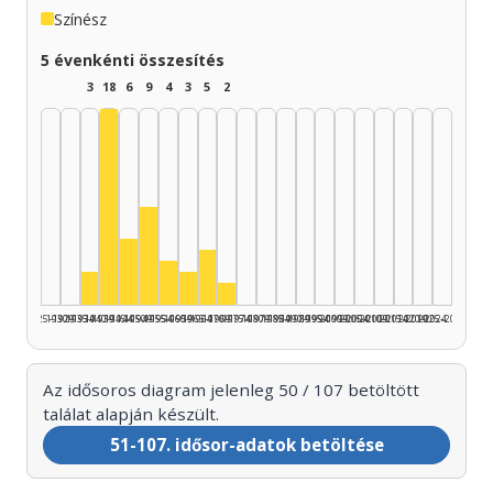
Színész
5 évenkénti összesítés
3
18
6
9
4
3
5
2
Színész, 1940–1944: 18
Színész, 1950–1954: 9
Színész, 1945–1949: 6
Színész, 1965–1969: 5
Színész, 1955–1959: 4
Színész, 1935–1939: 3
Színész, 1960–1964: 3
Színész, 1970–1974: 2
1925–1929
1930–1934
1935–1939
1940–1944
1945–1949
1950–1954
1955–1959
1960–1964
1965–1969
1970–1974
1975–1979
1980–1984
1985–1989
1990–1994
1995–1999
2000–2004
2005–2009
2010–2014
2015–2019
2020–2024
2025–2026
Az idősoros diagram jelenleg 50 / 107 betöltött
találat alapján készült.
51-107. idősor-adatok betöltése