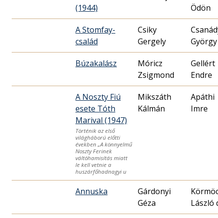
(1944)
Ödön
A Stomfay-
Csiky
Csanád
család
Gergely
György
Búzakalász
Móricz
Gellért
Zsigmond
Endre
A Noszty Fiú
Mikszáth
Apáthi
esete Tóth
Kálmán
Imre
Marival (1947)
Történik az első
világháború előtti
években „A könnyelmű
Noszty Ferinek
váltóhamisítás miatt
le kell vetnie a
huszárfőhadnagyi u
Annuska
Gárdonyi
Körmöc
Géza
László 