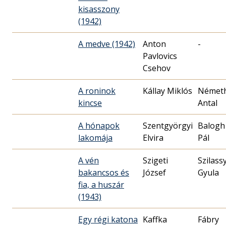
kisasszony
(1942)
A medve (1942)
Anton
-
Pavlovics
Csehov
A roninok
Kállay Miklós
Német
kincse
Antal
A hónapok
Szentgyörgyi
Balogh
lakomája
Elvira
Pál
A vén
Szigeti
Szilass
bakancsos és
József
Gyula
fia, a huszár
(1943)
Egy régi katona
Kaffka
Fábry