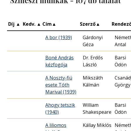
Színészi munkák -
107
db találat
Díj
▲
Kedv.
▲
Cím
▲
Szerző
▲
Rendez
A bor (1939)
Gárdonyi
Német
Géza
Antal
Boné András
Dr. Erdős
Barsi
kézfogója
László
Ödön
A Noszty-fiú
Mikszáth
Csanád
esete Tóth
Kálmán
György
Marival (1939)
Ahogy tetszik
William
Barsi
(1940)
Shakespeare
Ödön
A liliomos
Kállay Miklós
Német