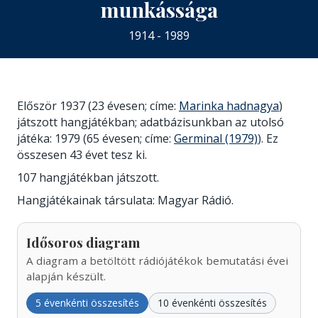
munkássága
1914 - 1989
Először 1937 (23 évesen; címe:
Marinka hadnagya
)
játszott hangjátékban; adatbázisunkban az utolsó
játéka: 1979 (65 évesen; címe:
Germinal (1979)
). Ez
összesen 43 évet tesz ki.
107 hangjátékban játszott.
Hangjátékainak társulata: Magyar Rádió.
Idősoros diagram
A diagram a betöltött rádiójátékok bemutatási évei
alapján készült.
5 évenkénti összesítés
10 évenkénti összesítés