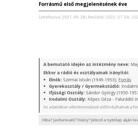
Forrásmű első megjelenésének éve
Létrehozva: 2021. 09. 28.; Revíziók: 2022. 07. 04.; 20
A bemutató idején az intézmény neve:
Mag
Ekkor a rádió és osztályainak irányítói:
Elnök:
Szirmai István (1949-1953);
Forrás
Gyerekosztály / Gyermekstúdió:
Irodalmi
Ifjúsági Osztály:
Sándor György (1950-1957
Irodalmi Osztály:
Képes Géza - Falurádió i
Az adatokban ellentmondások előfordulhatnak a for
Hiba? Javítanivaló? Hiány? Jelezd a nyitólap alján l