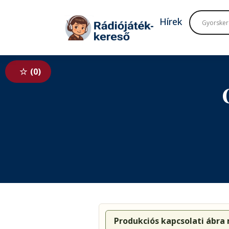
Tovább a navigációhoz
Tovább a tartalomhoz
Hírek
0
Produkciós kapcsolati ábra