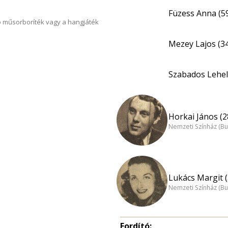
Füzess Anna (5
 műsorboríték vagy a hangjáték
Mezey Lajos (3
Szabados Lehel
Horkai János (2
Nemzeti Színház (B
Lukács Margit (
Nemzeti Színház (B
Fordító: