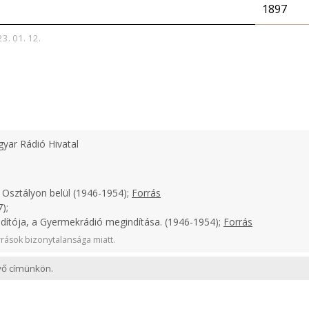
1897
23. 01. 12.
yar Rádió Hivatal
 Osztályon belül (1946-1954);
Forrás
);
ndítója, a Gyermekrádió megindítása. (1946-1954);
Forrás
rások bizonytalansága miatt.
evő címünkön.