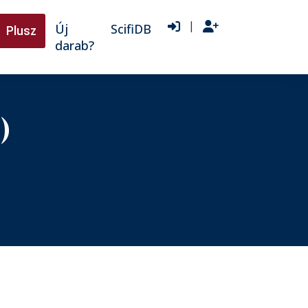
|
Új
ScifiDB
Plusz
darab?
)