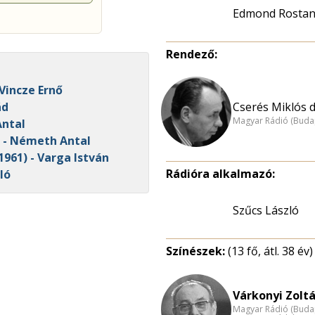
Edmond Rosta
Rendező:
Vincze Ernő
Cserés Miklós dr
ád
Magyar Rádió (Buda
Antal
) - Németh Antal
1961) - Varga István
Rádióra alkalmazó:
ló
Szűcs László
Színészek:
(13 fő, átl. 38 év)
Várkonyi Zoltá
Magyar Rádió (Buda