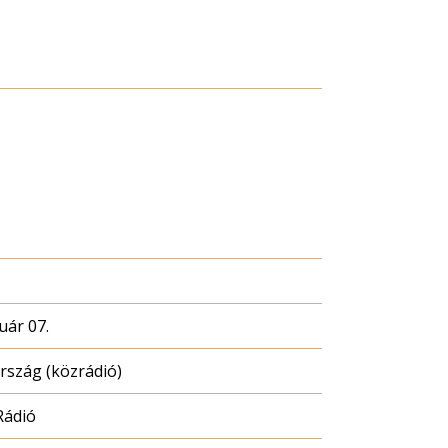
uár 07.
szág (közrádió)
Rádió