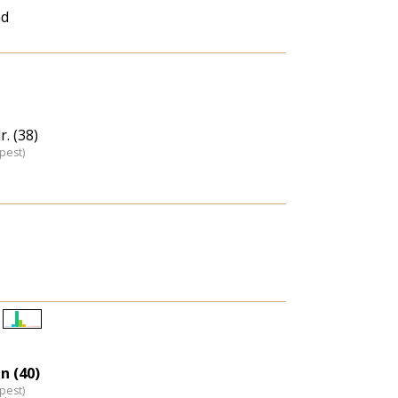
nd
. (38)
pest)
Életkori
eloszlás
n (40)
nagyítása
pest)