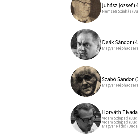
Juhász József (
Nemzeti Színház (B
Deák Sándor (4
Magyar Néphadsereg
Szabó Sándor (
Magyar Néphadsereg
Horváth Tivadar
Vidám Színpad (Bud
Vidám Színpad (Bud
Magyar Rádió (Buda