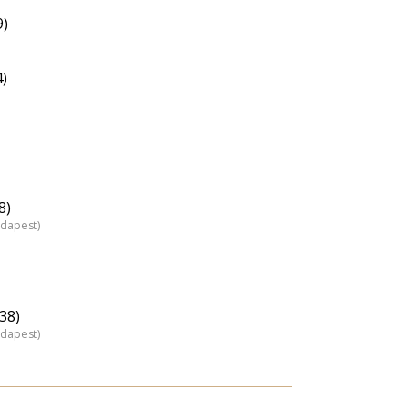
9)
4)
8)
udapest)
38)
udapest)