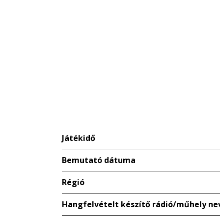
Játékidő
Bemutató dátuma
Régió
Hangfelvételt készítő rádió/műhely ne