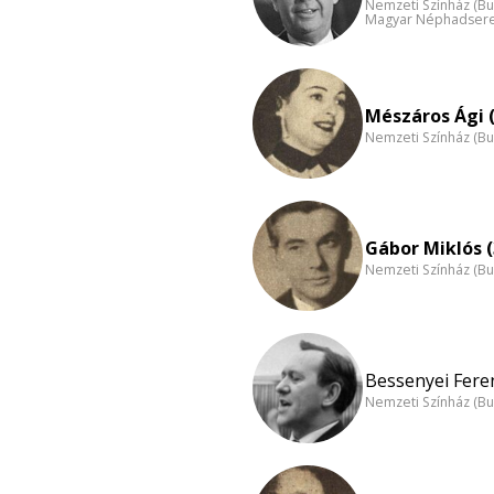
Nemzeti Színház (B
Magyar Néphadsereg
Mészáros Ági (
Nemzeti Színház (B
Gábor Miklós (
Nemzeti Színház (B
Bessenyei Feren
Nemzeti Színház (B