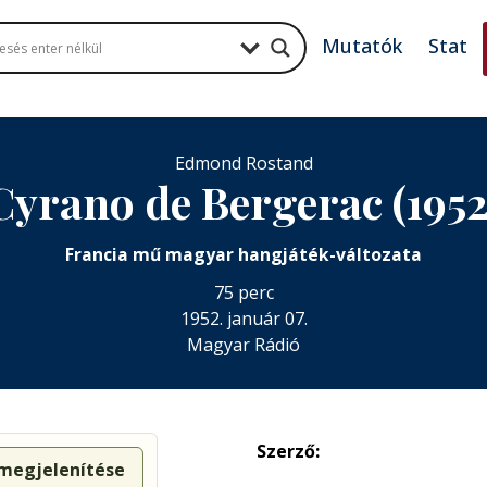
Mutatók
Stat
Edmond Rostand
Cyrano de Bergerac (1952
Francia mű magyar hangjáték-változata
75 perc
1952. január 07.
Magyar Rádió
Szerző:
 megjelenítése