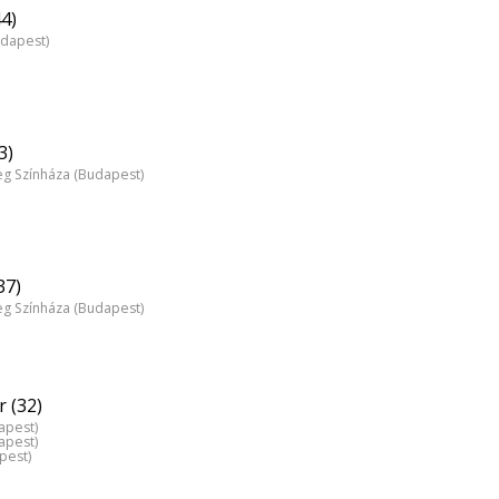
44)
udapest)
3)
 Színháza (Budapest)
37)
 Színháza (Budapest)
 (32)
apest)
apest)
pest)