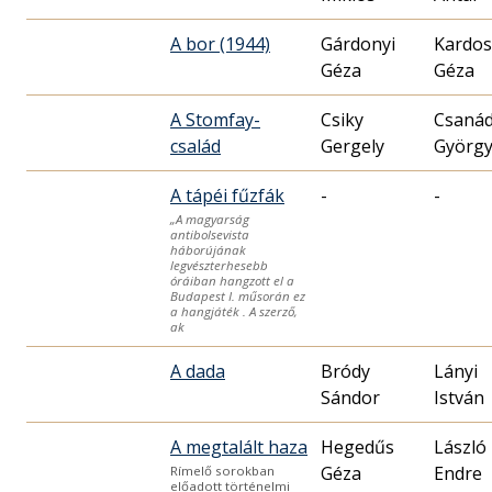
A bor (1944)
Gárdonyi
Kardos
Géza
Géza
A Stomfay-
Csiky
Csaná
család
Gergely
Györg
A tápéi fűzfák
-
-
„A magyarság
antibolsevista
háborújának
legvészterhesebb
óráiban hangzott el a
Budapest I. műsorán ez
a hangjáték . A szerző,
ak
A dada
Bródy
Lányi
Sándor
István
A megtalált haza
Hegedűs
László
Géza
Endre
Rímelő sorokban
előadott történelmi