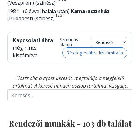
(Veszprém) (színész)
1984 - (6 évvel halála után)
Kamaraszínház
1
2
3
4
(Budapest) (színész)
Kapcsolati ábra
Számítás
alapja
még nincs
Részleges ábra kiszámítása
kiszámítva.
Használja a gyors keresőt, megtalálja a megfelelő
tartalmat. A kereső minden oszlop tartalmát vizsgálja.
Rendezői munkák -
103
db találat