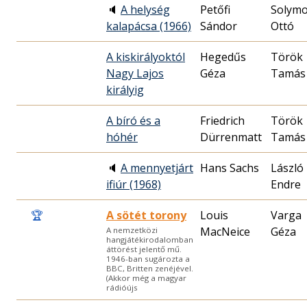
🔈
A helység
Petőfi
Solymo
kalapácsa (1966)
Sándor
Ottó
A kiskirályoktól
Hegedűs
Török
Nagy Lajos
Géza
Tamás
királyig
A bíró és a
Friedrich
Török
hóhér
Dürrenmatt
Tamás
🔈
A mennyetjárt
Hans Sachs
László
ifiúr (1968)
Endre
🏆
A sötét torony
Louis
Varga
MacNeice
Géza
A nemzetközi
hangjátékirodalomban
áttörést jelentő mű.
1946-ban sugározta a
BBC, Britten zenéjével.
(Akkor még a magyar
rádióújs