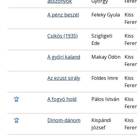
asszonyok
György
Fere
A pénz beszél
Feleky Gyula
Kiss
Fere
Csikós (1935)
Szigligeti
Kiss
Ede
Fere
A győri kaland
Makay Ödön
Kiss
Fere
Az ezüst sirály
Földes Imre
Kiss
Fere
🏆
A fogyó hold
Pálos István
Kiss
Fere
🏆
Dinom-dánom
Kispándi
Kiss
József
Fere