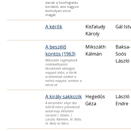
darab a honfoglalás
korából, ami nagyon
komolyan veszi
magát.
A kérők
Kisfaludy
Gál Ist
Károly
A beszélő
Mikszáth
Baksa-
köntös (1963)
Kálmán
Soós
László
Mikszáth regényének
rádióváltozata
Kecskemét válságos
napjait idézi, a török
uralomnak azokat a
nehéz napjait, amikor a
város ve
A király sakkozik
Hegedűs
László
Géza
Endre
A december eleje óta
hétről hétre jelentkező
vasárnap délutáni
sorozat I. István, I.
László, Kálmán, III. Béla,
IV. Béla és Káro