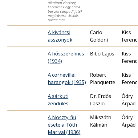
alkalmat Herczeg
Ferencnek egy bájos
barokk színpadi játék
megírására. Miklós,
holicsi maj
A kiváncsi
Carlo
Kiss
asszonyok
Goldoni
Ferenc
A hősszerelmes
Bibó Lajos
Kiss
(1934)
Ferenc
A cornevillei
Robert
Kiss
harangok (1935)
Planquette
Ferenc
A sárkuti
Dr. Erdős
Ódry
zendülés
László
Árpád
A Noszty-fiú
Mikszáth
Ódry
esete a Tóth
Kálmán
Árpád
Marival (1936)