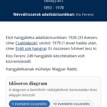
(magyar)
1893 - 1978
Névváltozatok adatbázisunkban:
Kis Ferenc
Első hangjátéka adatbázisunkban: 1926 (33 évesen;
címe:
Csalódások
); utolsó: 1979 (1 évvel halála után,
címe:
Erdő sok hangra
). Ez összesen 54 évet tesz ki.
Kiss Ferenc 249 hangjáték készítésében volt
közreműködő.
Hangjátékainak műhelye: Magyar Rádió.
Idősoros diagram
A diagram a betöltött rádiójátékok bemutatási évei
alapján készült.
5 évenkénti összesítés
10 évenkénti összesítés