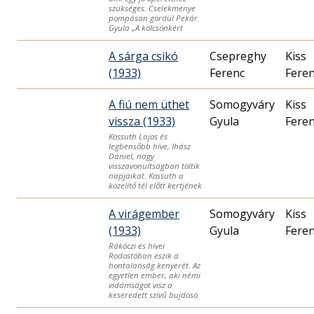
szükséges. Cselekménye
pompásan gördül Pekár
Gyula „A kölcsönkért
A sárga csikó
Csepreghy
Kiss
(1933)
Ferenc
Fere
A fiú nem üthet
Somogyváry
Kiss
vissza (1933)
Gyula
Fere
Kossuth Lajos és
legbensőbb híve, Ihász
Dániel, nagy
visszavonultságban töltik
napjaikat. Kossuth a
közelítő tél előtt kertjének
A virágember
Somogyváry
Kiss
(1933)
Gyula
Fere
Rákóczi és hívei
Rodostóban eszik a
hontalanság kenyerét. Az
egyetlen ember, aki némi
vidámságot visz a
keseredett szívű bujdosó