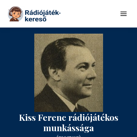
Tovább a navigációhoz
Tovább a tartalomhoz
Menü
Kiss Ferenc rádiójátékos
munkássága