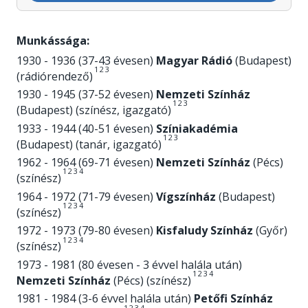
Munkássága:
1930 - 1936 (37-43 évesen)
Magyar Rádió
(Budapest)
1
2
3
(rádiórendező)
1930 - 1945 (37-52 évesen)
Nemzeti Színház
1
2
3
(Budapest) (színész, igazgató)
1933 - 1944 (40-51 évesen)
Színiakadémia
1
2
3
(Budapest) (tanár, igazgató)
1962 - 1964 (69-71 évesen)
Nemzeti Színház
(Pécs)
1
2
3
4
(színész)
1964 - 1972 (71-79 évesen)
Vígszínház
(Budapest)
1
2
3
4
(színész)
1972 - 1973 (79-80 évesen)
Kisfaludy Színház
(Győr)
1
2
3
4
(színész)
1973 - 1981 (80 évesen - 3 évvel halála után)
1
2
3
4
Nemzeti Színház
(Pécs) (színész)
1981 - 1984 (3-6 évvel halála után)
Petőfi Színház
1
2
3
4