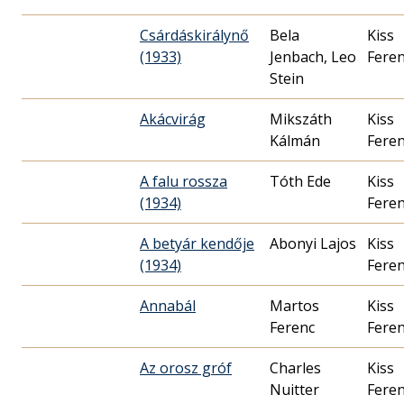
Csárdáskirálynő
Bela
Kiss
(1933)
Jenbach, Leo
Fere
Stein
Akácvirág
Mikszáth
Kiss
Kálmán
Fere
A falu rossza
Tóth Ede
Kiss
(1934)
Fere
A betyár kendője
Abonyi Lajos
Kiss
(1934)
Fere
Annabál
Martos
Kiss
Ferenc
Fere
Az orosz gróf
Charles
Kiss
Nuitter
Fere