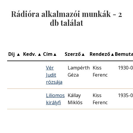
Rádióra alkalmazói munkák -
2
db találat
Díj
▲
Kedv.
▲
Cím
▲
Szerző
▲
Rendező
▲
Bemut
Vér
Lampérth
Kiss
1930-0
Judit
Géza
Ferenc
rózsája
Liliomos
Kállay
Kiss
1935-0
királyfi
Miklós
Ferenc