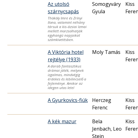
Az utolsó
Somogyváry
Kiss
szárnycsapás
Gyula
Fere
Thököly Imre és Zrínyi
Ilona, valamint néhány
társuk a kis-ázsiai Izmai
mellett morzsolhatják
egyhangú napjaikat
számkivetésben.
A Viktória hotel
Moly Tamás
Kiss
rejtélye (1933)
Fere
A darab fantasztikus
drámai játék, melynek
izgalmas, mindvégig
érdekes és lebilincselő a
fejleménye. Amikor az
idegen utas letel
A Gyurkovics-fiúk
Herczeg
Kiss
Ferenc
Fere
A kék mazur
Bela
Kiss
Jenbach, Leo
Fere
Stein