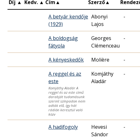
Díj
▲
Kedv.
▲
Cím
▲
Szerző
▲
Rendez
A betyár kendője
Abonyi
-
(1929)
Lajos
A boldogság
Georges
-
fátyola
Clémenceau
A kényeskedők
Molière
-
A reggel és az
Komjáthy
-
este
Aladár
Komjáthy Aladár A
reggel és az este című
darabját tudomásunk
szerint színpadon nem
adták elő, így hát
rádión keresztül való
közv
A hadifogoly
Hevesi
-
Sándor