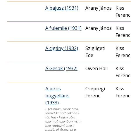
A bajusz (1931)
Arany János
Kiss
Ferenc
A fülemile (1931)
Arany János
Kiss
Ferenc
A cigány (1932)
Szigligeti
Kiss
Ede
Ferenc
A Gésák (1932)
Owen Hall
Kiss
Ferenc
A piros
Csepregi
Kiss
bugyelláris
Ferenc
Ferenc
(1933)
I. felvonás. Török bíró
levelet kapott rokonai-
tól, hogy keljen útra
azonnal, azonban nem
mer elutazni, mert
huszárok érkeztek a