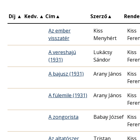
Díj
▲
Kedv.
▲
Cím
▲
Szerző
▲
Rende
Az ember
Kiss
Kiss
visszatér
Menyhért
Fere
A vereshajú
Lukácsy
Kiss
(1931)
Sándor
Fere
A bajusz (1931)
Arany János
Kiss
Fere
A fülemile (1931)
Arany János
Kiss
Fere
A zongorista
Babay József
Kiss
Fere
Az altatószer
Tristan
Kiss