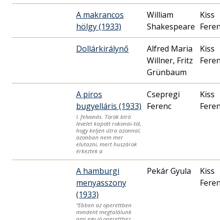
A makrancos
William
Kiss
hölgy (1933)
Shakespeare
Fere
Dollárkirálynő
Alfred Maria
Kiss
Willner, Fritz
Fere
Grünbaum
A piros
Csepregi
Kiss
bugyelláris (1933)
Ferenc
Fere
I. felvonás. Török bíró
levelet kapott rokonai-tól,
hogy keljen útra azonnal,
azonban nem mer
elutazni, mert huszárok
érkeztek a
A hamburgi
Pekár Gyula
Kiss
menyasszony
Fere
(1933)
“Ebben az operettben
mindent megtalálunk
ami egy jó operetthez