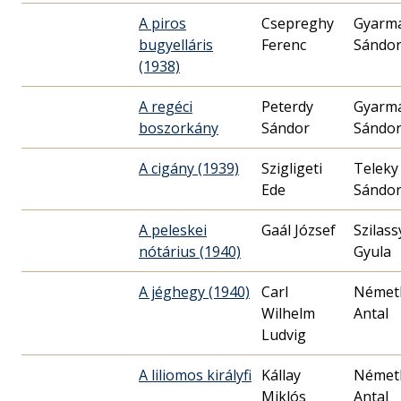
A piros
Csepreghy
Gyarm
bugyelláris
Ferenc
Sándo
(1938)
A regéci
Peterdy
Gyarm
boszorkány
Sándor
Sándo
A cigány (1939)
Szigligeti
Teleky
Ede
Sándo
A peleskei
Gaál József
Szilass
nótárius (1940)
Gyula
A jéghegy (1940)
Carl
Német
Wilhelm
Antal
Ludvig
A liliomos királyfi
Kállay
Német
Miklós
Antal