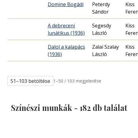
Domine Bogádi
Peterdy
Kiss
Sándor
Fere
A debreceni
Segesdy
Kiss
lunátikus (1936)
László
Fere
Dalol a kalapács
Zalai Szalay
Kiss
(1936)
László
Fere
51–103 betöltése
1–50 / 103 megjelenítve
Színészi munkák -
182
db találat