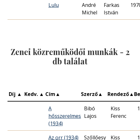
Lulu
André
Farkas
197
Michel
István
Zenei közreműködői munkák -
2
db találat
Díj
▲
Kedv.
▲
Cím
▲
Szerző
▲
Rendező
▲
B
A
Bibó
Kiss
1
hősszerelmes
Lajos
Ferenc
(1934)
Az orr (1934)
Szőllőesy
Kiss
1