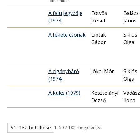
több ember
A falu jegyzője
Eötvös
Balázs
(1973)
József
János
A fekete csónak
Lipták
Siklós
Gábor
Olga
A cigánybáró
Jókai Mór
Siklós
(1974)
Olga
A kulcs (1979)
Kosztolányi
Vadász
Dezső
Ilona
51–182 betöltése
1–50 / 182 megjelenítve