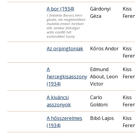
A bor (1934)
Gárdonyi
Kiss
Géza
Fere
I. felvonás Baracs Imre
gazda, aki meglehetősen
mulatós ember hírében
állt, amikor feleségül
vette ezelőtt hét
esztendővel Szuny
Az orpingtoniak
Kőrös Andor
Kiss
Fere
A
Edmund
Kiss
hercegkisasszony
About, Leon
Fere
(1934)
Victor
A kiváncsi
Carlo
Kiss
asszonyok
Goldoni
Fere
A hősszerelmes
Bibó Lajos
Kiss
(1934)
Fere