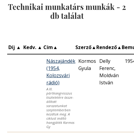
Technikai munkatárs munkák -
2
db találat
Díj
▲
Kedv.
▲
Cím
▲
Szerző
▲
Rendező
▲
Bem
Nászajándék
Kormos
Delly
195
(1954,
Gyula
Ferenc,
Kolozsvári
Moldván
rádió)
István
A XI.
pártkongresszus
tiszteletére össze­
állított
sorozatunkat
szeptember­ben
kezdtük meg. A
ciklust indító
hangjáték Kormos
Gy