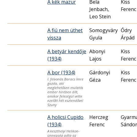
A kék mazur
Bela
Kiss
Jenbach,
Ferenc
Leo Stein
A fiú nem üthet
Somogyváry
Ódry
vissza
Gyula
Árpád
A betyár kendője
Abonyi
Kiss
(1934)
Lajos
Ferenc
A bor (1934)
Gárdonyi
Kiss
Géza
Ferenc
I. felvonás Baracs Imre
gazda, aki
meglehetősen mulatós
ember hírében állt,
amikor feleségül vette
ezelőtt hét esztendővel
Szuny
A holicsi Cupido
Herczeg
Gyarm
(1934)
Ferenc
Sándo
A keszthelyi Helikon-
ünnepség adta az