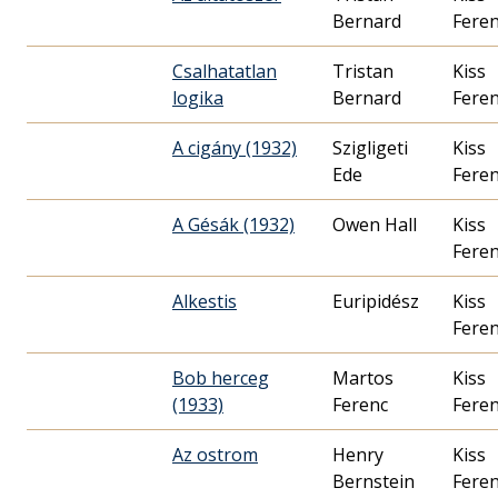
Bernard
Fere
Csalhatatlan
Tristan
Kiss
logika
Bernard
Fere
A cigány (1932)
Szigligeti
Kiss
Ede
Fere
A Gésák (1932)
Owen Hall
Kiss
Fere
Alkestis
Euripidész
Kiss
Fere
Bob herceg
Martos
Kiss
(1933)
Ferenc
Fere
Az ostrom
Henry
Kiss
Bernstein
Fere