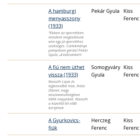
A hamburgi
Pekár Gyula
Kiss
menyasszony
Ferenc
(1933)
“Ebben az operettben
mindent megtalálunk
ami egy jó operetthez
szükséges. Cselekménye
pompásan gördül Pekár
Gyula „A kölcsönkért
A fiú nem üthet
Somogyváry
Kiss
vissza (1933)
Gyula
Ferenc
Kossuth Lajos és
legbensőbb híve, Ihász
Dániel, nagy
visszavonultságban
töltik napjaikat. Kossuth
a közelítő tél előtt
kertjének
A Gyurkovics-
Herczeg
Kiss
fiúk
Ferenc
Ferenc