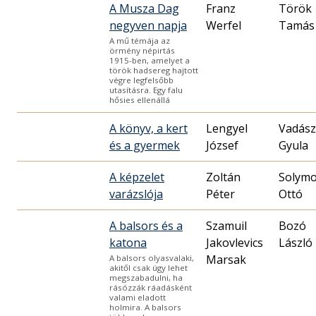
A Musza Dag
Franz
Török
negyven napja
Werfel
Tamás
A mű témája az
örmény népirtás
1915-ben, amelyet a
török hadsereg hajtott
végre legfelsőbb
utasításra. Egy falu
hősies ellenállá
A könyv, a kert
Lengyel
Vadász
és a gyermek
József
Gyula
A képzelet
Zoltán
Solymo
varázslója
Péter
Ottó
A balsors és a
Szamuil
Bozó
katona
Jakovlevics
László
Marsak
A balsors olyasvalaki,
akitől csak úgy lehet
megszabadulni, ha
rásózzák ráadásként
valami eladott
holmira. A balsors