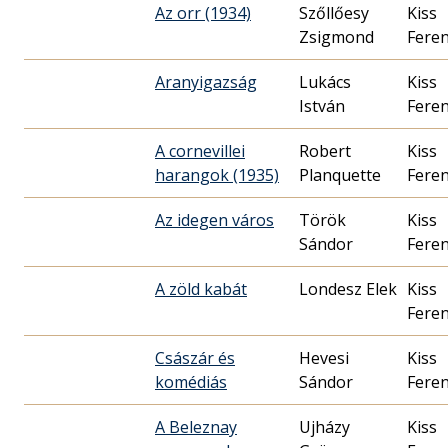
Az orr (1934)
Szőllőesy
Kiss
Zsigmond
Fere
Aranyigazság
Lukács
Kiss
István
Fere
A cornevillei
Robert
Kiss
harangok (1935)
Planquette
Fere
Az idegen város
Török
Kiss
Sándor
Fere
A zöld kabát
Londesz Elek
Kiss
Fere
Császár és
Hevesi
Kiss
komédiás
Sándor
Fere
A Beleznay
Ujházy
Kiss