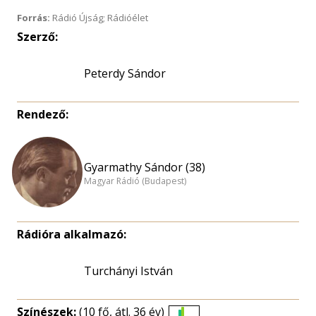
Forrás:
Rádió Újság; Rádióélet
Szerző:
Peterdy Sándor
Rendező:
Gyarmathy Sándor (38)
Magyar Rádió (Budapest)
Rádióra alkalmazó:
Turchányi István
Színészek:
(10 fő, átl. 36 év)