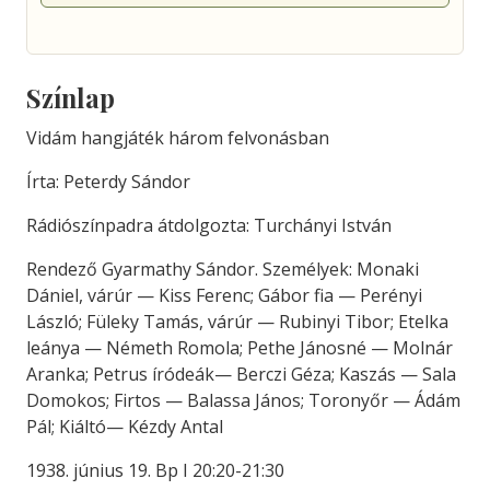
Színlap
Vidám hangjáték három felvonásban
Írta: Peterdy Sándor
Rádiószínpadra átdolgozta: Turchányi István
Rendező Gyarmathy Sándor. Személyek: Monaki
Dániel, várúr — Kiss Ferenc; Gábor fia — Perényi
László; Füleky Tamás, várúr — Rubinyi Tibor; Etelka
leánya — Németh Romola; Pethe Jánosné — Molnár
Aranka; Petrus íródeák— Berczi Géza; Kaszás — Sala
Domokos; Firtos — Balassa János; Toronyőr — Ádám
Pál; Kiáltó— Kézdy Antal
1938. június 19. Bp I 20:20-21:30