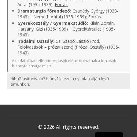
Antal (1935-1939);
Forrás
Dramaturgia főrendező:
Csanády György (1933-
1943) | Németh Antal (1935-1939);
Forrás
Gyerekosztály / Gyermekstúdió:
Kilián Zoltán,
Harsányi Gizi (1935-1939) | Gyerektársulat (1935-
1943);
Irodalmi Osztály:
Cs. Szabó László (irod.
Felolvasások – prózai szerk) (Prózai Osztály) (1935-
1943);
Az adatokban ellentmondások előfordulhatnak a források
bizonytalansága miatt.
Hiba? Javítanivaló? Hiány? Jelezd a nyitólap alján levő
címünkön.
© 2026 All rights reserved.