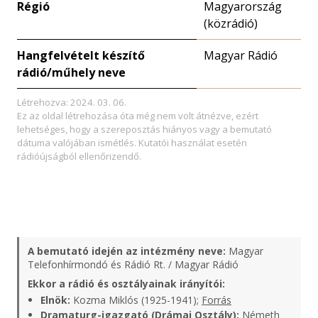
Régió
Magyarország
(közrádió)
Hangfelvételt készítő
Magyar Rádió
rádió/műhely neve
Létrehozva: 2024. 03. 06.
Ez az oldal létrehozása óta még nem volt átnézve, ezért
lehetséges, hogy a szereposztás hiányos vagy a bemutató
dátuma valójában ismétlés. Kutatói használat esetén
rádióújságból ellenőrizendő.
A bemutató idején az intézmény neve:
Magyar
Telefonhírmondó és Rádió Rt. / Magyar Rádió
Ekkor a rádió és osztályainak irányítói:
Elnök:
Kozma Miklós (1925-1941);
Forrás
Dramaturg-igazgató (Drámai Osztály):
Németh