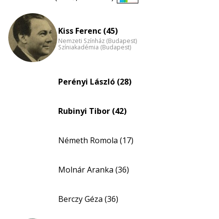
Életkori
eloszlás
nagyítása
Kiss Ferenc (45)
Nemzeti Színház (Budapest)
Színiakadémia (Budapest)
Perényi László (28)
Rubinyi Tibor (42)
Németh Romola (17)
Molnár Aranka (36)
Berczy Géza (36)