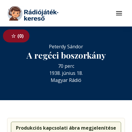
Tovább a navigációhoz
Tovább a tartalomhoz
Menü
0
Peterdy Sándor
A regéci boszorkány
70 perc
1938. június 18.
Magyar Rádió
Produkciós kapcsolati ábra megjelenítése