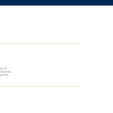
pest)
udapest)
apest)