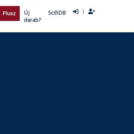
|
Új
ScifiDB
Plusz
darab?