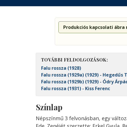
Produkciós kapcsolati ábra
TOVÁBBI FELDOLGOZÁSOK:
Falu rossza (1928)
Falu rossza (1929a) (1929) - Hegedűs 
Falu rossza (1929b) (1929) - Ódry Árpá
Falu rossza (1931) - Kiss Ferenc
Színlap
Népszínmű 3 felvonásban, egy változá
Ede. Zenéjét szerzette: Erkel Gyula. 