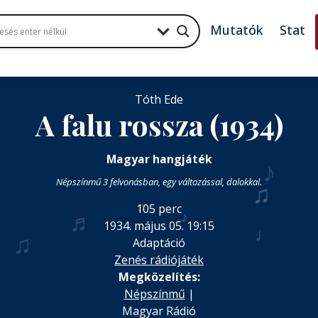
Mutatók
Stat
Tóth Ede
A falu rossza (1934)
♪
Magyar hangjáték
♫
Népszínmű 3 felvonásban, egy változással, dalokkal.
♬
105 perc
♬
♪
1934. május 05. 19:15
♩
♫
Adaptáció
Zenés rádiójáték
Megközelítés:
Népszínmű
|
Magyar Rádió