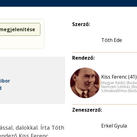
Szerző:
 megjelenítése
Tóth Ede
Rendező:
Kiss Ferenc (41)
Tibor
Magyar Rádió (Buda
Nemzeti Színház (B
d
Színiakadémia (Bud
Zeneszerző:
Erkel Gyula
ssal, dalokkal. Írta Tóth
Rendező Kiss Ferenc.