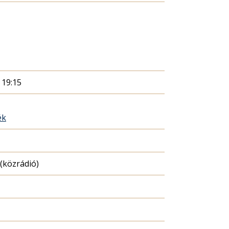
 19:15
ék
(közrádió)