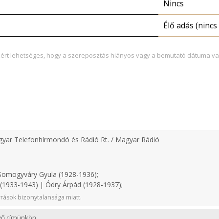
Nincs
Élő adás (nincs 
zért lehetséges, hogy a szereposztás hiányos vagy a bemutató dátuma va
yar Telefonhírmondó és Rádió Rt. / Magyar Rádió
omogyváry Gyula (1928-1936);
1933-1943) | Ódry Árpád (1928-1937);
rások bizonytalansága miatt.
evő címünkön.