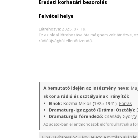
Eredeti korhatári besorolás
Felvétel helye
Létrehozva: 2025. 07. 19.
Ez az oldal létrehozása óta még nem volt átnézve, e
rádióújságból ellenőrizendő.
A bemutató idején az intézmény neve:
Mag
Ekkor a rádió és osztályainak irányítói:
Elnök:
Kozma Miklós (1925-1941);
Forrás
Dramaturg-igazgató (Drámai Osztály):
S
Dramaturgia főrendező:
Csanády György (
Az adatokban ellentmondások előfordulhatnak a for
Hiba? Javítanivaló? Hiány? Jelezd a nyitólap alján l